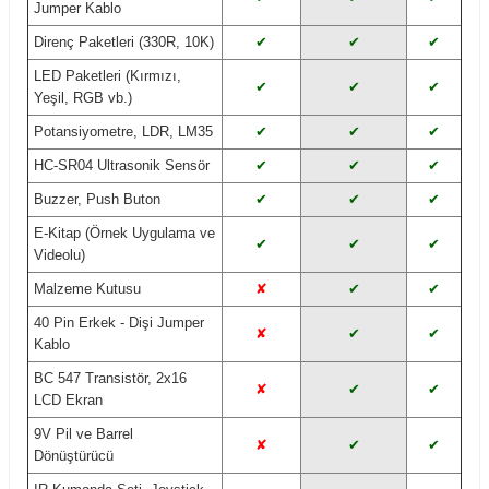
Jumper Kablo
Direnç Paketleri (330R, 10K)
✔
✔
✔
LED Paketleri (Kırmızı,
✔
✔
✔
Yeşil, RGB vb.)
Potansiyometre, LDR, LM35
✔
✔
✔
HC-SR04 Ultrasonik Sensör
✔
✔
✔
Buzzer, Push Buton
✔
✔
✔
E-Kitap (Örnek Uygulama ve
✔
✔
✔
Videolu)
Malzeme Kutusu
✘
✔
✔
40 Pin Erkek - Dişi Jumper
✘
✔
✔
Kablo
BC 547 Transistör, 2x16
✘
✔
✔
LCD Ekran
9V Pil ve Barrel
✘
✔
✔
Dönüştürücü