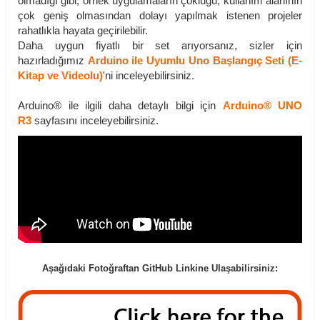
olmadığı gibi, örnek uygulamaların çokluğu, kullanım alanının
çok geniş olmasından dolayı yapılmak istenen projeler
rahatlıkla hayata geçirilebilir.
Daha uygun fiyatlı bir set arıyorsanız, sizler için
hazırladığımız
Arduino ile Uyumlu Uno Başlangıç Seti (E-
Kitap ve Videolu)
'ni inceleyebilirsiniz.
Arduino® ile ilgili daha detaylı bilgi için
Arduino® UNO
R3
sayfasını inceleyebilirsiniz.
Aşağıdaki Fotoğraftan GitHub Linkine Ulaşabilirsiniz: