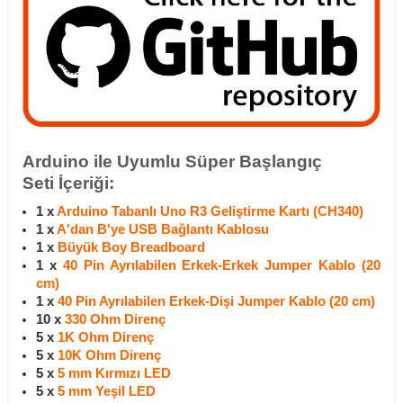
Arduino ile Uyumlu Süper Başlangıç
Seti İçeriği:
1 x
Arduino Tabanlı Uno R3 Geliştirme Kartı (CH340)
1 x
A'dan B'ye USB Bağlantı Kablosu
1 x
Büyük Boy Breadboard
1 x
40 Pin Ayrılabilen Erkek-Erkek Jumper Kablo (20
cm)
1 x
40 Pin Ayrılabilen Erkek-Dişi Jumper Kablo (20 cm)
10 x
330 Ohm Direnç
5 x
1K Ohm Direnç
5 x
10K Ohm Direnç
5 x
5 mm Kırmızı LED
5 x
5 mm Yeşil LED