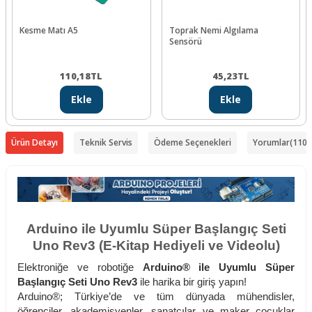
Kesme Matı A5
Toprak Nemi Algılama
Sensörü
110,18
TL
45,23
TL
Ekle
Ekle
Ürün Detayı
Teknik Servis
Ödeme Seçenekleri
Yorumlar
(110)
Arduino ile Uyumlu Süper Başlangıç Seti
Uno Rev3 (E-Kitap Hediyeli ve Videolu)
Elektroniğe ve robotiğe
Arduino® ile Uyumlu Süper
Başlangıç Seti Uno Rev3
ile harika bir giriş yapın!
Arduino®; Türkiye’de ve tüm dünyada mühendisler,
öğrenciler, akademisyenler, sanatçılar ve maker çocuklar