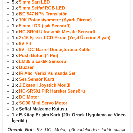
5 x
5 mm Sarı LED
1 x
5 mm Şeffaf RGB LED
1 x
BC 547 NPN Transistör
1 x
10K Potansiyometre (Ayarlı Direnç)
1 x
5 mm LDR (Işık Sensörü)
1 x
HC-SR04 Ultrasonik Mesafe Sensörü
1 x
2x16 Işıksız LCD Ekran (Yeşil Üzerine Siyah)
1 x
9V Pil
1 x
9V - DC Barrel Dönüştürücü Kablo
2 x
Push Buton (4 Pin)
1 x
LM35 Sıcaklık Sensörü
1 x
Buzzer
1 x
IR Alıcı Verici Kumanda Seti
1 x
Ses Sensör Kartı
1 x
2 Eksenli Joystick Modül
1 x
HC-SR501 PIR Hareket Sensörü
1 x
DC Motor
1 x
SG90 Mini Servo Motor
1 x Şeffaf Malzeme Kutusu
1 x E-Kitap Erişim Kartı (20+ Örnek Uygulama ve Video
İçerikli)
Önemli Not:
9V DC Motor, görseldekinden farklı olarak