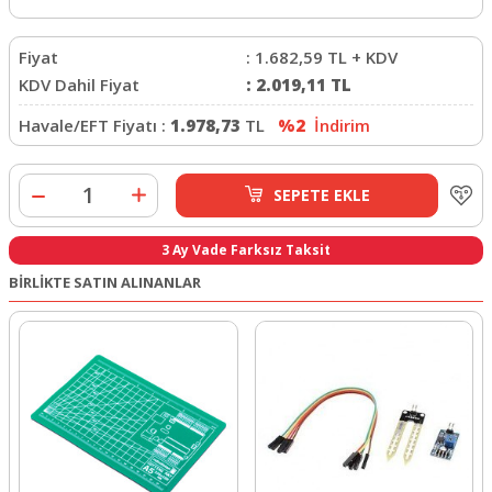
Fiyat
:
1.682,59
TL + KDV
KDV Dahil Fiyat
:
2.019,11
TL
Havale/EFT Fiyatı :
1.978,73
TL
%2
İndirim
SEPETE EKLE
3 Ay Vade Farksız Taksit
BİRLİKTE SATIN ALINANLAR