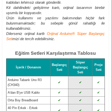
kabloları lehimsiz olarak gönderilir.
Kit dahilindeki geliştirme kartı, orijinal tasarımın birebir
uyumlu bir kopyasıdır.
Ürün kullanımı ve yazılımı bakımından hiçbir fark
bulunmamaktadır; bu sebeple gönül rahatlığı ile
kullanabilirsiniz.
Dilerseniz orijinal kartlı
Orijinal Arduino® Süper Başlangıç
Seti
mizi de tercih edebilirsiniz.
Eğitim Setleri Karşılaştırma Tablosu
Süper
Başlangıç
Proje
İçerik / Donanım
Başlangıç
Seti
Seti
Seti
Arduino Tabanlı Uno R3
✔
✔
✔
(CH340)
A'dan B'ye USB Kablo
✔
✔
✔
Orta Boy Breadboard
✔
✔
✔
40 Pin Erkek - Erkek
✔
✔
✔