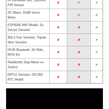
IR Kumanda Seti, Joystick,
✘
✔
✔
PIR Sensör
DC Motor, SG90 Servo
✘
✔
✔
Motor
ESP8266 WiFi Modül, Su
✘
✘
✔
Seviye Sensörü
MQ-2 Gaz Sensörü, Toprak
✘
✘
✔
Nem Sensörü
HC06 Bluetooth, 5V Röle,
✘
✘
✔
RFID Kit
Redüktörlü Step Motor ve
✘
✘
✔
Sürücü
DHT11 Sensörü, DS1302
✘
✘
✔
RTC Modül