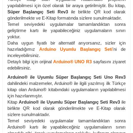
yapılabilmesi için özel olarak bir araya getirilmiştir. Bu kitap,
Süper Başlangıç Seti Rev3
ile birlikte QR kod olarak
gönderilmekte ve E-Kitap formatında sizlere sunulmaktadır.
Temel seviyedeki uygulamalar tamamlandıktan sonra
geliştirme kartı ile yapabileceğiniz uygulamaların sınırı
yoktur.
Daha uygun fiyatlı bir alternatif arıyorsanız, sizler için
hazırladığımız
Arduino Uyumlu Başlangıç Seti
'ni de
inceleyebilirsiniz.
Detaylı bilgi için orijinal
Arduino® UNO R3
sayfasını ziyaret
edebilirsiniz.
Arduino® ile Uyumlu Süper Başlangıç Seti Uno Rev3
dahilindeki malzemeler, Arduino® ile ilgili yazılmış ilk Türkçe
kitap olan Arduino® kitabındaki uygulamaların yapılabilmesi
için hazırlanmıştır.
Kitap
Arduino® ile Uyumlu Süper Başlangıç Seti Rev3
ile
birlikte QR kod olarak gönderilmekte ve E-Kitap olarak
sizlere sunulmaktadır.
Temel seviyedeki uygulamalar tamamlandıktan sonra
Arduino® kartı ile yapabileceğiniz uygulamaların sınırı