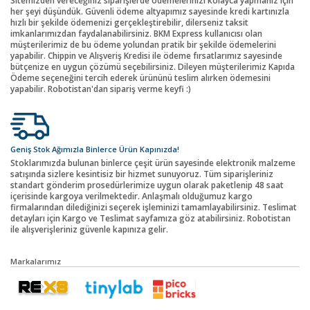
Sitemizden vereceğiniz siparişlerde ödemelerinizi kolayca yapmanız için
her şeyi düşündük. Güvenli ödeme altyapımız sayesinde kredi kartınızla
hızlı bir şekilde ödemenizi gerçekleştirebilir, dilerseniz taksit
imkanlarımızdan faydalanabilirsiniz. BKM Express kullanıcısı olan
müşterilerimiz de bu ödeme yolundan pratik bir şekilde ödemelerini
yapabilir. Chippin ve Alışveriş Kredisi ile ödeme fırsatlarımız sayesinde
bütçenize en uygun çözümü seçebilirsiniz. Dileyen müşterilerimiz Kapıda
Ödeme seçeneğini tercih ederek ürününü teslim alırken ödemesini
yapabilir. Robotistan'dan sipariş verme keyfi :)
Geniş Stok Ağımızla Binlerce Ürün Kapınızda!
Stoklarımızda bulunan binlerce çeşit ürün sayesinde elektronik malzeme
satışında sizlere kesintisiz bir hizmet sunuyoruz. Tüm siparişleriniz
standart gönderim prosedürlerimize uygun olarak paketlenip 48 saat
içerisinde kargoya verilmektedir. Anlaşmalı olduğumuz kargo
firmalarından dilediğinizi seçerek işleminizi tamamlayabilirsiniz. Teslimat
detayları için Kargo ve Teslimat sayfamıza göz atabilirsiniz. Robotistan
ile alışverişleriniz güvenle kapınıza gelir.
Markalarımız