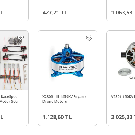
ile) 935KV CC
L
427,21
TL
1.063,68
 RaceSpec
X2305 - III 1450KV Fırçasız
V2806 650KV 
 Motor Seti
Drone Motoru
L
1.128,60
TL
2.025,33