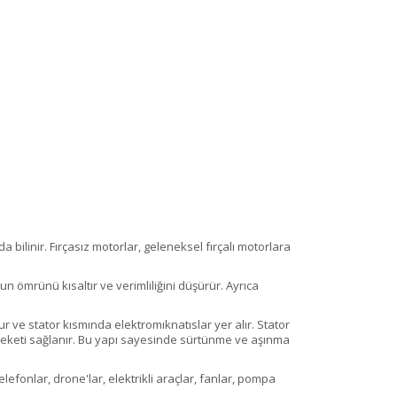
 bilinir. Fırçasız motorlar, geleneksel fırçalı motorlara
n ömrünü kısaltır ve verimliliğini düşürür. Ayrıca
r ve stator kısmında elektromıknatıslar yer alır. Stator
reketi sağlanır. Bu yapı sayesinde sürtünme ve aşınma
elefonlar, drone'lar, elektrikli araçlar, fanlar, pompa