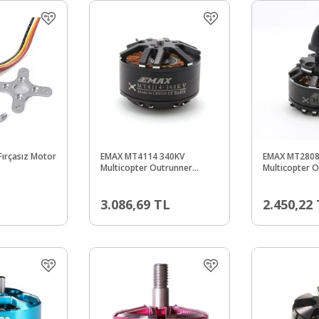
ırçasız Motor
EMAX MT4114 340KV
EMAX MT2808
Multicopter Outrunner
Multicopter 
Fırçasız Motor - CCW-
Fırçasız Moto
Multicopter Uyumlu
Multicopter 
3.086,69
TL
2.450,22