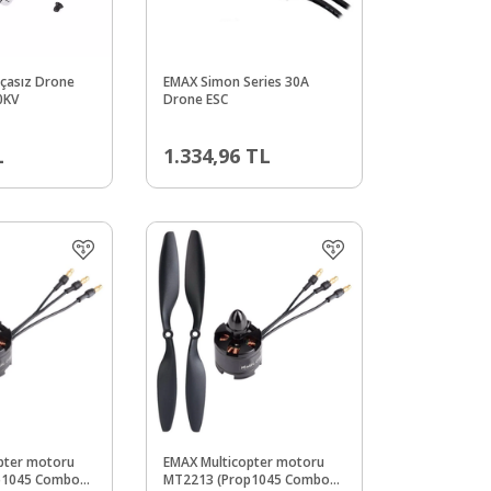
rçasız Drone
EMAX Simon Series 30A
0KV
Drone ESC
L
1.334,96
TL
pter motoru
EMAX Multicopter motoru
p1045 Combo
MT2213 (Prop1045 Combo