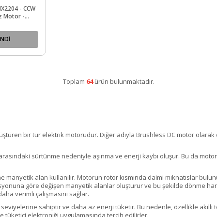
X2204 - CCW
z Motor -
NDİ
Toplam
64
ürün bulunmaktadır.
?
üştüren bir tür elektrik motorudur. Diğer adıyla Brushless DC motor olarak da
r arasındaki sürtünme nedeniyle aşınma ve enerji kaybı oluşur. Bu da motoru
ine manyetik alan kullanılır. Motorun rotor kısmında daimi mıknatıslar bulunu
ozisyonuna göre değişen manyetik alanlar oluşturur ve bu şekilde dönme ha
aha verimli çalışmasını sağlar.
seviyelerine sahiptir ve daha az enerji tüketir. Bu nedenle, özellikle akıllı t
 tüketici elektroniği uygulamasında tercih edilirler.