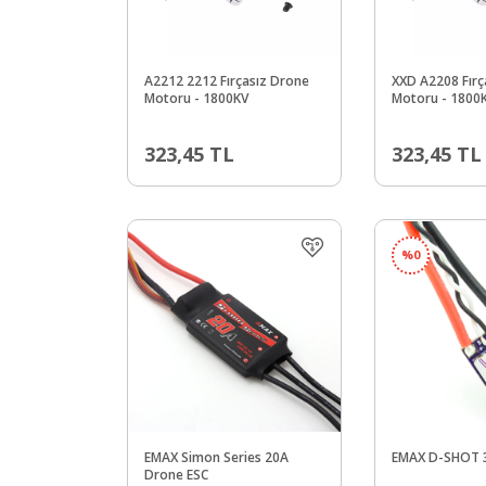
A2212 2212 Fırçasız Drone
XXD A2208 Fırç
Motoru - 1800KV
Motoru - 1800
323,45
TL
323,45
TL
%
0
EMAX Simon Series 20A
EMAX D-SHOT 3
Drone ESC