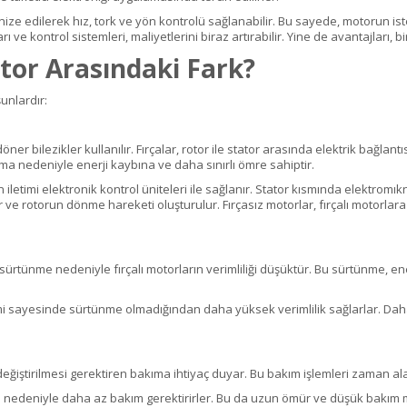
ronize edilerek hız, tork ve yön kontrolü sağlanabilir. Bu sayede, motorun i
ı ve kontrol sistemleri, maliyetlerini biraz artırabilir. Yine de avantajları,
otor Arasındaki Fark?
şunlardır:
döner bilezikler kullanılır. Fırçalar, rotor ile stator arasında elektrik bağl
nma nedeniyle enerji kaybına ve daha sınırlı ömre sahiptir.
 iletimi elektronik kontrol üniteleri ile sağlanır. Stator kısmında elektromı
lir ve rotorun dönme hareketi oluşturulur. Fırçasız motorlar, fırçalı motor
ki sürtünme nedeniyle fırçalı motorların verimliliği düşüktür. Bu sürtünme,
imi sayesinde sürtünme olmadığından daha yüksek verimlilik sağlarlar. Daha
 değiştirilmesi gerektiren bakıma ihtiyaç duyar. Bu bakım işlemleri zaman alabi
sı nedeniyle daha az bakım gerektirirler. Bu da uzun ömür ve düşük bakım m