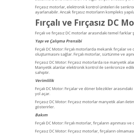
Fırçasız motorlar, elektronik kontrol üniteleri ile senk
ayarlanabilir. Ancak fırçasız motorların kompleks yapılar
Fırçalı ve Fırçasız DC M
Fırçalı ve fırçasız DC motorlar arasındaki temel farklar 
Yapı ve Çalışma Prensibi
Fırçalı DC Motor: Fırçalı motorlarda mekanik fırçalar ve 
oluşturmasını sağlar. Fırçalı motorlar, sürtünme ve aşı
Fırçasız DC Motor: Fırçasız motorlarda ise manyetik alan
Manyetik alanlar elektronik kontrol ile senkronize edi
sahiptir.
Verimlilik
Fırçalı DC Motor: Fırçalar ve döner bilezikler arasında
yol açar.
Fırçasız DC Motor: Fırçasız motorlar manyetik alan ilet
gösterirler.
Bakım
Fırçalı DC Motor: Fırçalı motorlar, fırçaların aşınması ve
Fırçasız DC Motor: Fırçasız motorlar, fırçaların olmama