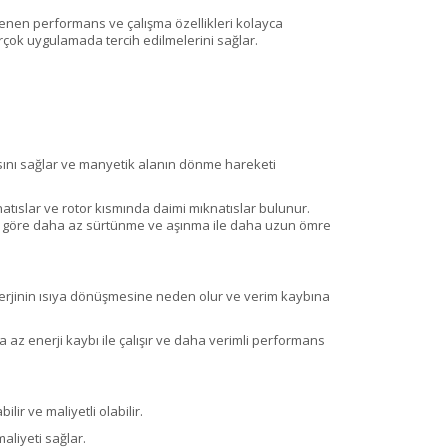
stenen performans ve çalışma özellikleri kolayca
 birçok uygulamada tercih edilmelerini sağlar.
antısını sağlar ve manyetik alanın dönme hareketi
knatıslar ve rotor kısmında daimi mıknatıslar bulunur.
lara göre daha az sürtünme ve aşınma ile daha uzun ömre
 enerjinin ısıya dönüşmesine neden olur ve verim kaybına
 az enerji kaybı ile çalışır ve daha verimli performans
lir ve maliyetli olabilir.
aliyeti sağlar.