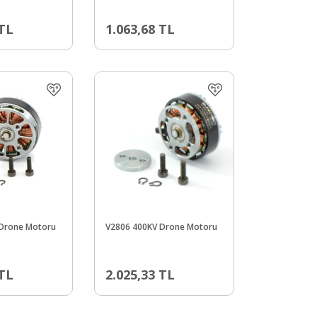
W
ile) 935KV CW
TL
1.063,68
TL
Drone Motoru
V2806 400KV Drone Motoru
TL
2.025,33
TL