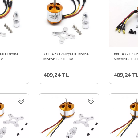
asız Drone
XXD A2217 Fırçasız Drone
XXD A2217 Fı
KV
Motoru - 2300KV
Motoru - 150
409,24
TL
409,24
T