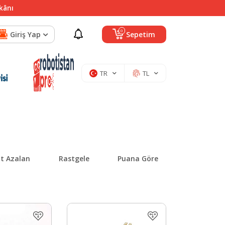
mkânı
0
Giriş Yap
Sepetim
TR
TL
at Azalan
Rastgele
Puana Göre