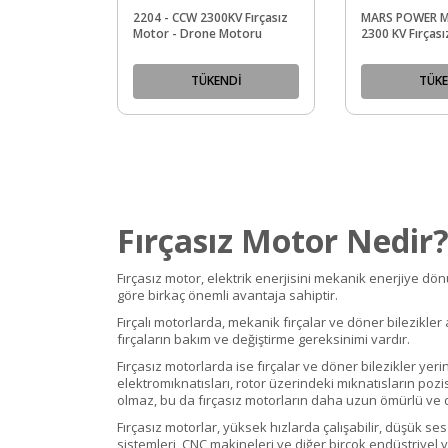
2204 - CCW 2300KV Fırçasız
MARS POWER M
Motor - Drone Motoru
2300 KV Fırçası
Drone Motoru
TÜKENDİ
TÜKE
Fırçasız Motor Nedir
Fırçasız motor, elektrik enerjisini mekanik enerjiye dön
göre birkaç önemli avantaja sahiptir.
Fırçalı motorlarda, mekanik fırçalar ve döner bilezikle
fırçaların bakım ve değiştirme gereksinimi vardır.
Fırçasız motorlarda ise fırçalar ve döner bilezikler yer
elektromıknatısları, rotor üzerindeki mıknatısların p
olmaz, bu da fırçasız motorların daha uzun ömürlü ve d
Fırçasız motorlar, yüksek hızlarda çalışabilir, düşük ses 
sistemleri, CNC makineleri ve diğer birçok endüstriyel ve