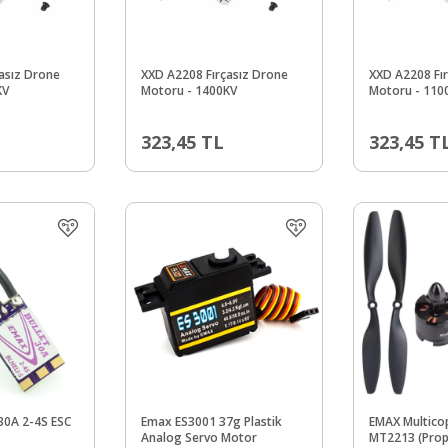
asız Drone
XXD A2208 Fırçasız Drone
XXD A2208 Fı
KV
Motoru - 1400KV
Motoru - 110
323,45
TL
323,45
T
0A 2-4S ESC
Emax ES3001 37g Plastik
EMAX Multico
Analog Servo Motor
MT2213 (Pro