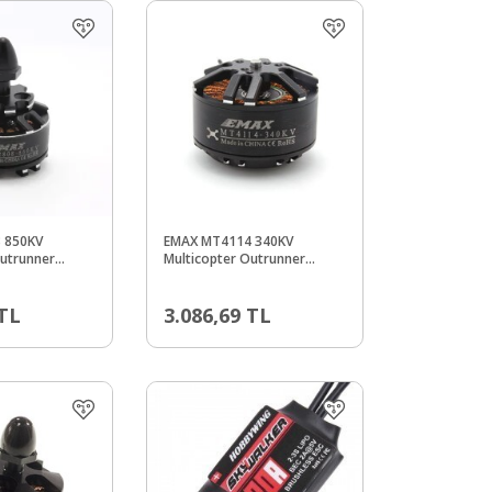
 850KV
EMAX MT4114 340KV
Outrunner
Multicopter Outrunner
r - CCW -
Fırçasız Motor - CW -
Uyumlu
Multicopter Uyumlu
TL
3.086,69
TL