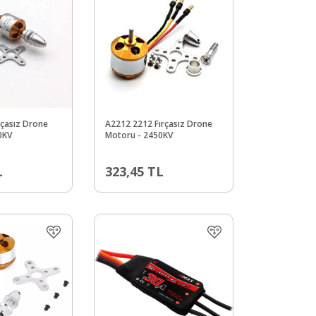
rçasız Drone
A2212 2212 Fırçasız Drone
0KV
Motoru - 2450KV
L
323,45
TL