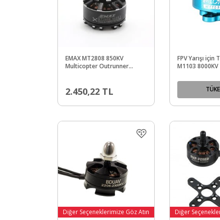
EMAX MT2808 850KV
FPV Yarışı için
Multicopter Outrunner
M1103 8000KV 2
Fırçasız Motor - CW -
Motor
Multicopter Uyumlu
TÜKE
2.450,22
TL
Diğer Seçeneklerimize Göz Atın
Diğer Seçenekle