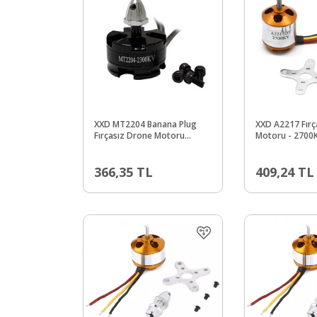
XXD MT2204 Banana Plug
XXD A2217 Fırç
Fırçasız Drone Motoru
Motoru - 2700
2300KV - CW
366,35
TL
409,24
TL