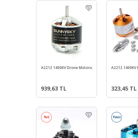
A2212 1400KV Drone Motoru
A2212 1400KV F
939,63
TL
323,45
TL
%
0
Yeni