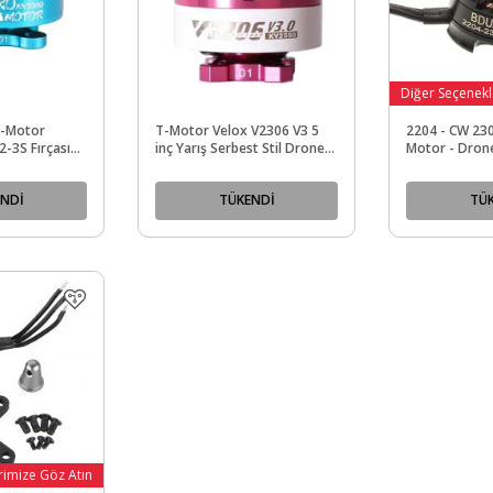
Diğer Seçenekl
 T-Motor
T-Motor Velox V2306 V3 5
2204 - CW 230
-3S Fırçasız
inç Yarış Serbest Stil Drones
Motor - Dron
Motor KV2550
NDİ
TÜKENDİ
TÜ
rimize Göz Atın