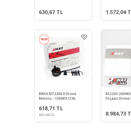
630,67
TL
1.572,04
T
%
30
EMAX MT2206 II Drone
RS2205 2600KV
Motoru - 1500KV CCW
Fırçasız Drone
618,71
TL
8.984,73
T
881,66
TL