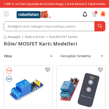
1.500 TL ve Üzeri Siparişlerde Ücretsiz Kargo | Kredi Kartına 6 Taksit İmkânı
0
Anasayfa
Elektronik Kart
Röle/MOSFET Kartları
Röle/ MOSFET Kartı Modelleri
Filtre
%
26
Yeni