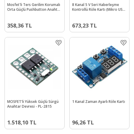
Mosfet'li Ters Gerilim Korumalı
8 Kanal 5 V Seri Haberleşme
Orta Güçlü Pushbutton Anahtar
Kontrollü Röle Kartı (Mikro USB
Devresi - PL-2812
& Pin)
358,36
TL
673,23
TL
MOSFET'li Yüksek Güçlü Sürgü
1 Kanal Zaman Ayarlı Röle Kartı
Anahtar Devresi - PL-2815
1.518,10
TL
96,26
TL