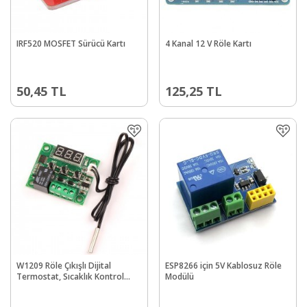
IRF520 MOSFET Sürücü Kartı
4 Kanal 12 V Röle Kartı
50,45
TL
125,25
TL
W1209 Röle Çıkışlı Dijital
ESP8266 için 5V Kablosuz Röle
Termostat, Sıcaklık Kontrol
Modülü
Kartı