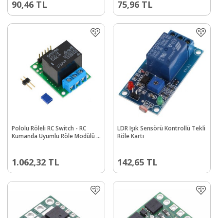
90,46
TL
75,96
TL
Pololu Röleli RC Switch - RC
LDR Işık Sensörü Kontrollü Tekli
Kumanda Uyumlu Röle Modülü -
Röle Kartı
PL-2804
1.062,32
TL
142,65
TL