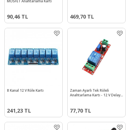
MOSFET Anahtarlama Kartı
90,46
TL
469,70
TL
8 Kanal 12 V Röle Kartı
Zaman Ayarlı Tek Röleli
Anahtarlama Kartı - 12 V Delay-
Off Relay Module
241,23
TL
77,70
TL