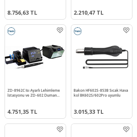
8.756,63
TL
2.210,47
TL
Yeni
Yeni
ZD-8962C Isı Ayarlı Lehimleme
Bakon HF602S-853B Sıcak Hava
İstasyonu ve ZD-602 Duman
kol BK602S/602Pro uyumlu
Emici Seti
4.751,35
TL
3.015,33
TL