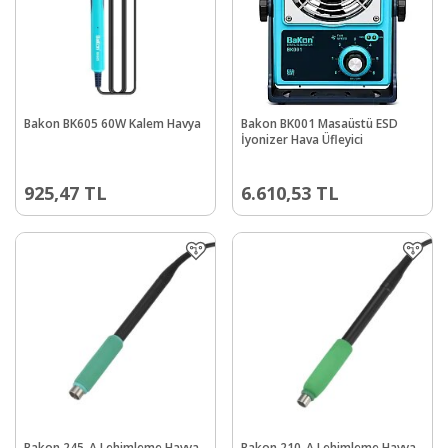
Bakon BK605 60W Kalem Havya
Bakon BK001 Masaüstü ESD
İyonizer Hava Üfleyici
925,47
TL
6.610,53
TL
Bakon 245-A Lehimleme Havya
Bakon 210-A Lehimleme Havya