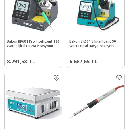
Bakon BK601 Pro Intelligent 120
Bakon BK601 S Intelligent 90
Watt Dijital Havya İstasyonu
Watt Dijital Havya İstasyonu
8.291,58
TL
6.687,65
TL