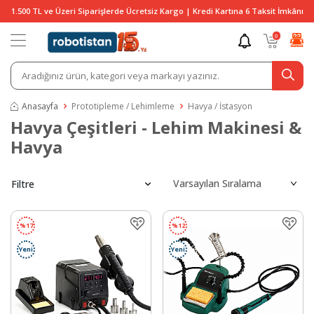
1.500 TL ve Üzeri Siparişlerde Ücretsiz Kargo | Kredi Kartına 6 Taksit İmkânı
0
Anasayfa
Prototipleme / Lehimleme
Havya / İstasyon
Havya Çeşitleri - Lehim Makinesi &
Havya
Filtre
%
17
%
12
Yeni
Yeni