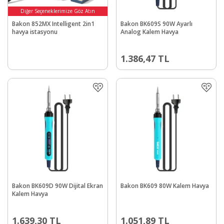
Diğer Seçeneklerimize Göz Atın
Bakon 852MX Intelligent 2in1
Bakon BK609S 90W Ayarlı
havya istasyonu
Analog Kalem Havya
1.386,47
TL
Bakon BK609D 90W Dijital Ekran
Bakon BK609 80W Kalem Havya
Kalem Havya
1.639,30
TL
1.051,89
TL