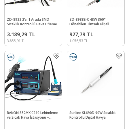
ZD-8922 2’si 1 Arada SMD
ZD-8988E-C 48W 360°
Sıcaklık Kontrollü Hava Üfleme
Dönebilen Timsah Klipsli
ve Lehimleme İstasyonu
Lehimleme İstasyonu
3.189,29
TL
927,79
TL
3.855,91
TL
1.056,53
TL
Yeni
Yeni
BAKON 852MX C210 Lehimleme
Sunline SL690D 90W Sıcaklık
ve Sıcak Hava İstasyonu –
Kontrollü Dijital Havya
1000W