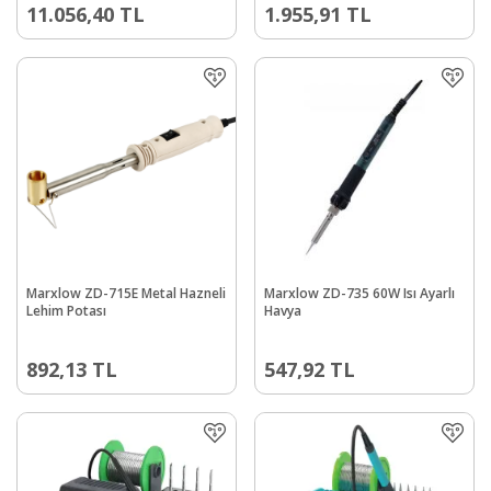
11.056,40
TL
1.955,91
TL
Marxlow ZD-715E Metal Hazneli
Marxlow ZD-735 60W Isı Ayarlı
Lehim Potası
Havya
892,13
TL
547,92
TL