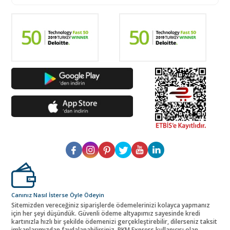
Canınız Nasıl İsterse Öyle Ödeyin
Sitemizden vereceğiniz siparişlerde ödemelerinizi kolayca yapmanız
için her şeyi düşündük. Güvenli ödeme altyapımız sayesinde kredi
kartınızla hızlı bir şekilde ödemenizi gerçekleştirebilir, dilerseniz taksit
imkanlarımızdan faydalanabilirsiniz. BKM Express kullanıcısı olan