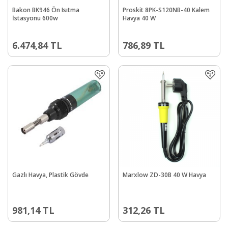
Bakon BK946 Ön Isıtma
Proskit 8PK-S120NB-40 Kalem
İstasyonu 600w
Havya 40 W
6.474,84
TL
786,89
TL
Gazlı Havya, Plastik Gövde
Marxlow ZD-30B 40 W Havya
981,14
TL
312,26
TL