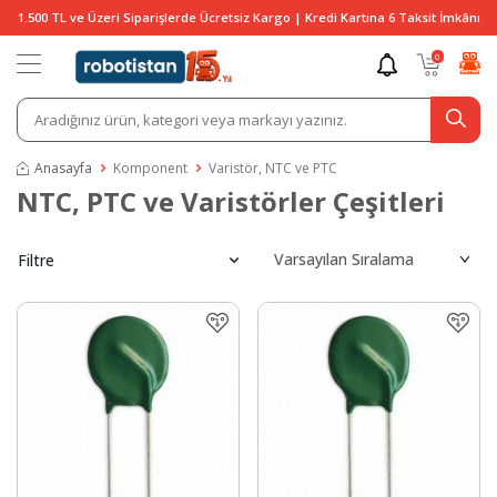
1.500 TL ve Üzeri Siparişlerde Ücretsiz Kargo | Kredi Kartına 6 Taksit İmkânı
0
Anasayfa
Komponent
Varistör, NTC ve PTC
NTC, PTC ve Varistörler Çeşitleri
Filtre