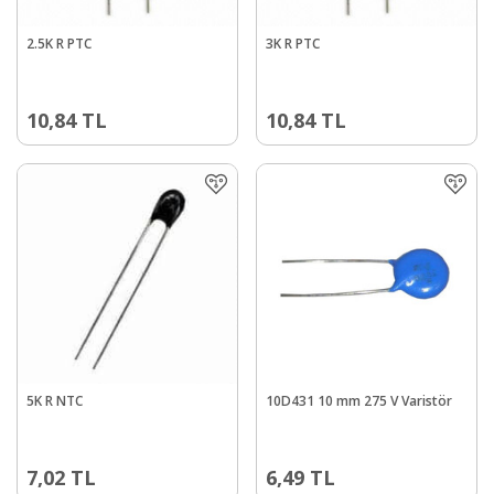
2.5K R PTC
3K R PTC
10,84
TL
10,84
TL
5K R NTC
10D431 10 mm 275 V Varistör
7,02
TL
6,49
TL