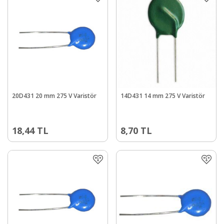
20D431 20 mm 275 V Varistör
14D431 14 mm 275 V Varistör
18,44
TL
8,70
TL