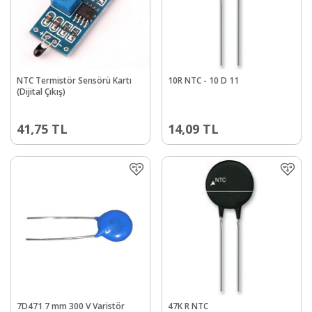
NTC Termistör Sensörü Kartı
10R NTC - 10 D 11
(Dijital Çıkış)
41,75
TL
14,09
TL
7D471 7 mm 300 V Varistör
47K R NTC