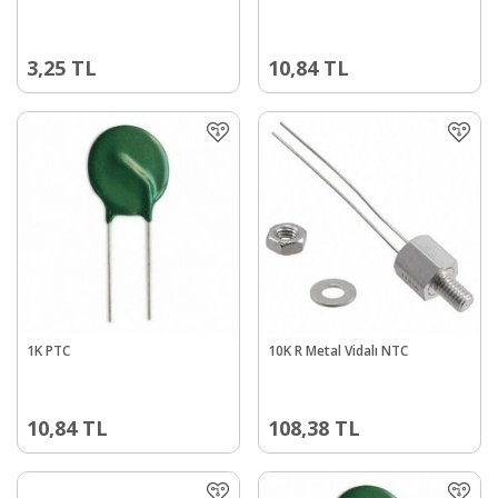
3,25
TL
10,84
TL
1K PTC
10K R Metal Vidalı NTC
10,84
TL
108,38
TL