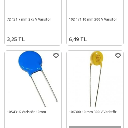
7D431 7 mm 275 V Varistör
10D471 10 mm 300 V Varistör
3,25
TL
6,49
TL
10S431K Varistör 10mm
10K300 10 mm 300 V Varistör