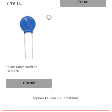
TÜKENDİ
7,19
TL
1800V 14mm Varistör -
14D182K
TÜKENDİ
Toplam
19
ürün bulunmaktadır.