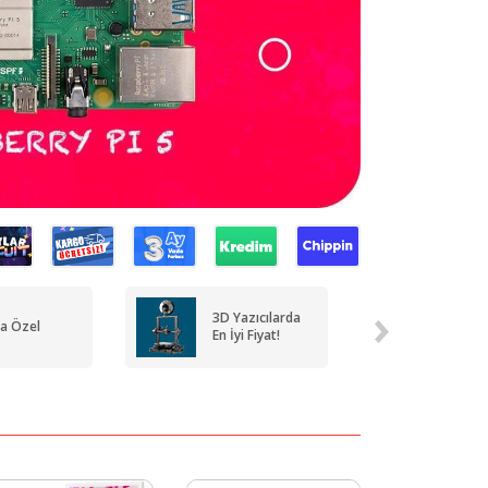
Raspbe
3D Yazıcılarda
a Özel
Stokla
En İyi Fiyat!
Yenile