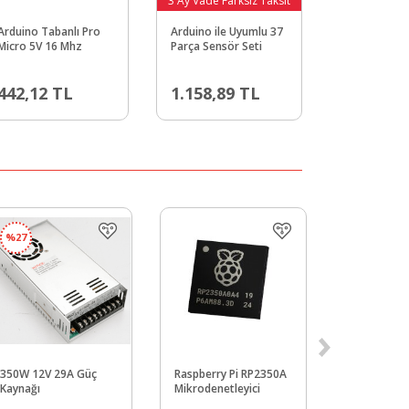
3 Ay Vade Farksız Taksit
Arduino Tabanlı Pro
Arduino ile Uyumlu 37
Micro 5V 16 Mhz
Parça Sensör Seti
442,12
TL
1.158,89
TL
%
27
Yeni
350W 12V 29A Güç
Raspberry Pi RP2350A
tinylab 3D 
Kaynağı
Mikrodenetleyici
PLA Filame
uyumlu ma