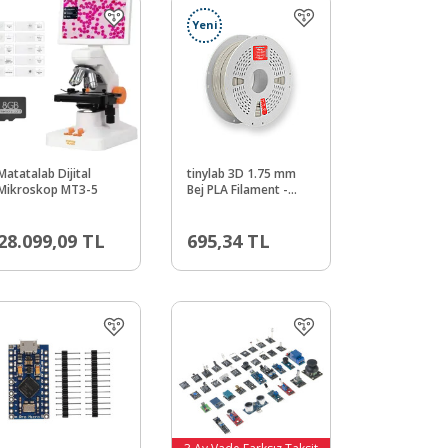
Yeni
Matatalab Dijital
tinylab 3D 1.75 mm
Mikroskop MT3-5
Bej PLA Filament -
Combo
uyumlu makara
28.099,09
TL
695,34
TL