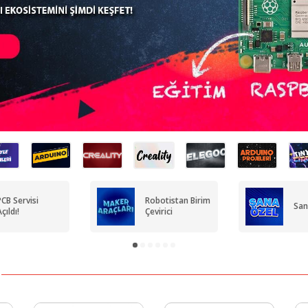
PCB Servisi
Robotistan Birim
San
çıldı!
Çevirici