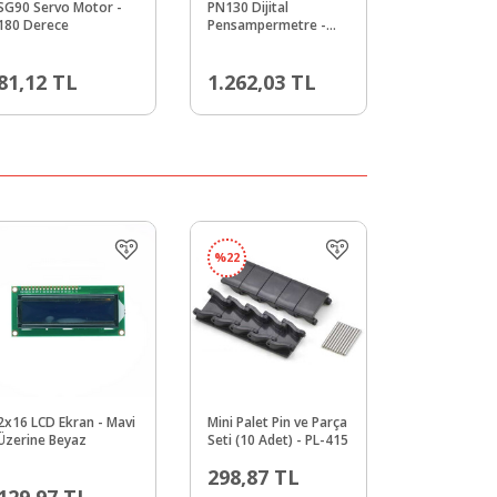
SG90 Servo Motor -
PN130 Dijital
180 Derece
Pensampermetre -
Siyah
81,12
TL
1.262,03
TL
%
22
2x16 LCD Ekran - Mavi
Mini Palet Pin ve Parça
Üzerine Beyaz
Seti (10 Adet) - PL-415
298,87
TL
129,97
TL