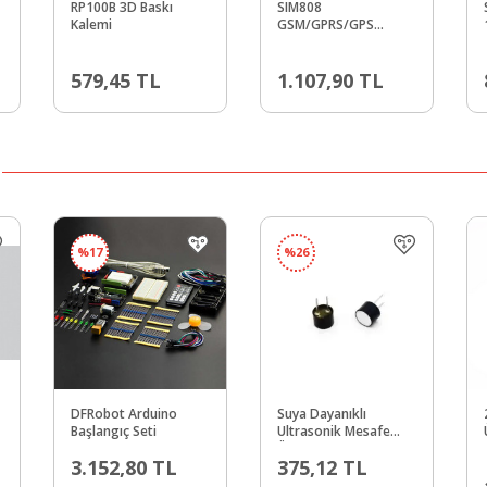
RP100B 3D Baskı
SIM808
r
Kalemi
GSM/GPRS/GPS
Geliştirme Kartı
(Arduino ve Raspberry
579,45
TL
Pi Uyumlu)
1.107,90
TL
%
17
%
26
DFRobot Arduino
Suya Dayanıklı
Başlangıç Seti
Ultrasonik Mesafe
Ölçüm Sensörü
3.152,80
TL
375,12
TL
300Khz