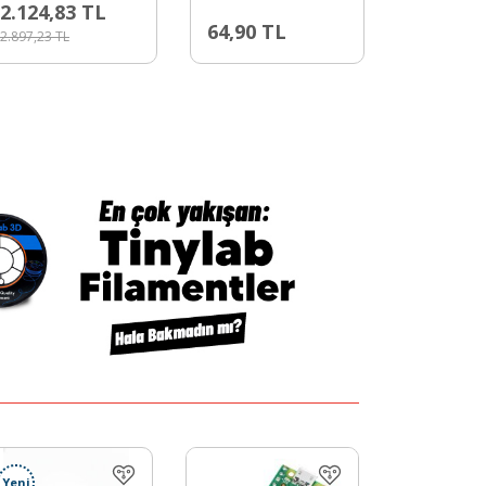
2.124,83
TL
64,90
TL
695,34
2.897,23
TL
Yeni