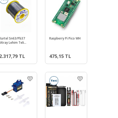
Kurtel Sn63/Pb37
Raspberry Pi Pico WH
Vitray Lehim Teli
(Fluxsız) (500 gr.
Makara) 2 mm
2.317,79
TL
475,15
TL
Yeni