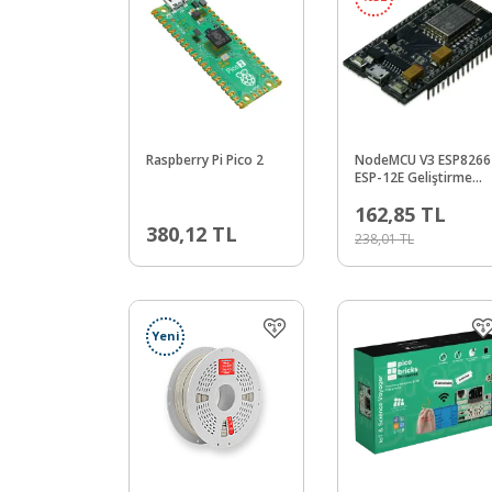
Raspberry Pi Pico 2
NodeMCU V3 ESP8266
ESP-12E Geliştirme
Kartı - 32 pin
162,85
TL
380,12
TL
238,01
TL
Yeni