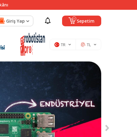
mkânı
0
Giriş Yap
Sepetim
TR
TL