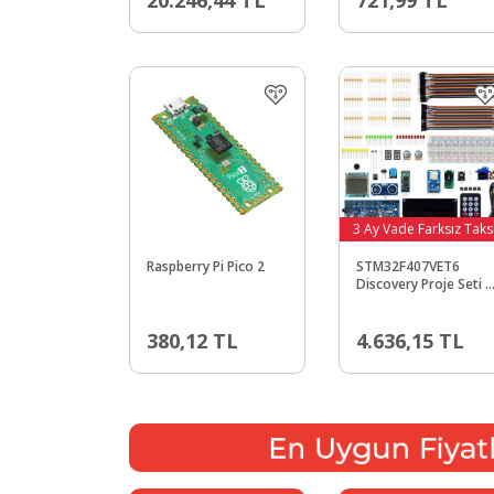
3 Ay Vade Farksız Taks
Raspberry Pi Pico 2
STM32F407VET6
Discovery Proje Seti -
Kitaplı
380,12
TL
4.636,15
TL