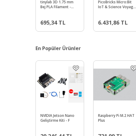
tinylab 3D 1.75 mm
PicoBricks Micro:Bit
Bej PLA Filament -
IoT & Science Voyage
Combo
Kit
uyumlu makara
695,34
TL
6.431,86
TL
En Popüler Ürünler
NVIDIA Jetson Nano
Raspberry Pi M.2 HAT
Geliştirme Kiti - F
Plus
20.246,44
TL
721,99
TL