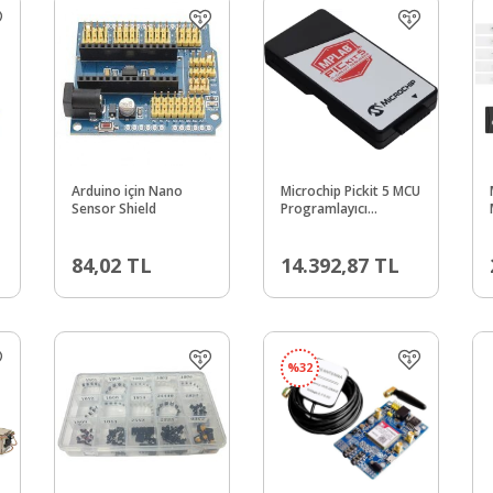
Arduino için Nano
Microchip Pickit 5 MCU
Sensor Shield
Programlayıcı
PG164150
84,02
TL
14.392,87
TL
%
32