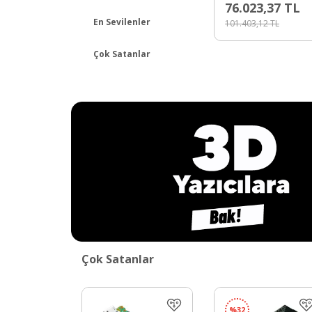
76.023,37
TL
KENDİ
TÜKENDİ
En Sevilenler
101.403,12
TL
Çok Satanlar
Çok Satanlar
%
32