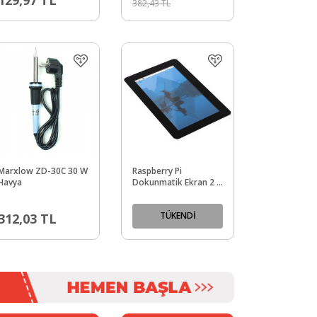
382,43
TL
Marxlow ZD-30C 30 W
Raspberry Pi
Havya
Dokunmatik Ekran 2 -
5"
TÜKENDİ
312,03
TL