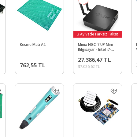
3 Ay Vade Farksız Taksit
Kesme Matı A2
Minix NGC-7 UP Mini
Bilgisayar - Intel i7-
10510U - Ubuntu
27.386,47
TL
22.04 LTS
762,55
TL
37.026,62
TL