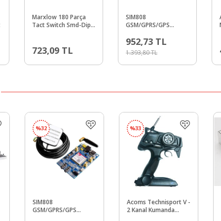
Marxlow 180 Parça
SIM808
t
Tact Switch Smd-Dip
GSM/GPRS/GPS
Buton Set
Geliştirme Kartı
952,73
TL
(Arduino ile Uyumlu,
723,09
TL
Raspberry Pi Uyumlu) -
1.393,80
TL
IMEI Kayıtsız
%
32
%
33
SIM808
Acoms Technisport V -
GSM/GPRS/GPS
2 Kanal Kumanda
Geliştirme Kartı
Sistemi - Band 5