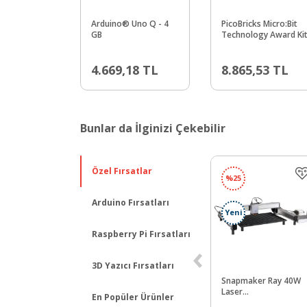
Arduino® Uno Q - 4
PicoBricks Micro:Bit
GB
Technology Award Ki
4.669,18
TL
8.865,53
TL
Bunlar da İlginizi Çekebilir
Özel Fırsatlar
%
25
Arduino Fırsatları
Yeni
Raspberry Pi Fırsatları
3D Yazıcı Fırsatları
mci Kiti
Orion 18650P 3.7V
Snapmaker Ray 40W
2C-DISCO
2450mAh Li-ion Şarjlı
Laser
En Popüler Ürünler
Pil - Kutup Başsız
Engraver&Cutter