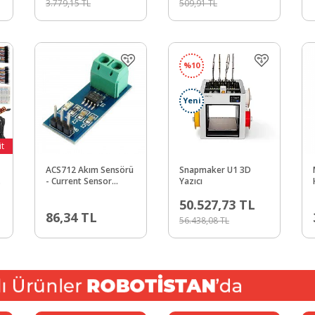
3.779,15
TL
509,91
TL
%
10
Yeni
it
ACS712 Akım Sensörü
Snapmaker U1 3D
- Current Sensor
Yazıcı
Carrier -30 to +30 A
50.527,73
TL
86,34
TL
56.438,08
TL