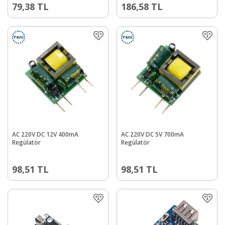
79,38
TL
186,58
TL
Yeni
Yeni
AC 220V DC 12V 400mA
AC 220V DC 5V 700mA
Regülatör
Regülatör
98,51
TL
98,51
TL