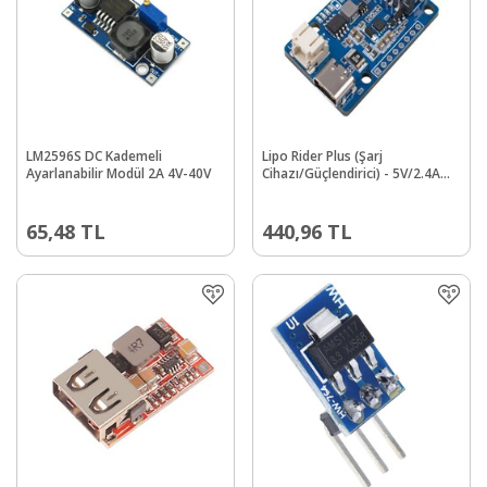
LM2596S DC Kademeli
Lipo Rider Plus (Şarj
Ayarlanabilir Modül 2A 4V-40V
Cihazı/Güçlendirici) - 5V/2.4A
USB Tip C
65,48
TL
440,96
TL