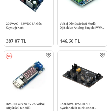
220V/AC - 12V/DC 6A Güç
Voltaj Dönüştürücü Modül -
Kaynağı Kartı
Dijitalden Analog Sinyale PWM
Ayarlanabilir Güç Modülü
387,07
TL
146,60
TL
%
26
HW-318 40V to 5V 2A Voltaj
Boardoza TPS630702
Düşürücü Modülü
Ayarlanabilir Buck-Boost