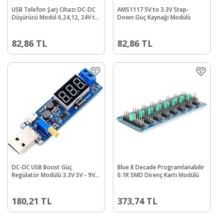
USB Telefon Şarj Cihazı DC-DC
AMS1117 5V to 3.3V Step-
Düşürücü Modül 6,24,12, 24V to
Down Güç Kaynağı Modülü
5V 3A - %97.5 verimli
82,86
TL
82,86
TL
DC-DC USB Boost Güç
Blue 8 Decade Programlanabilir
Regülatör Modülü 3.3V 5V - 9V
0.1R SMD Direnç Kartı Modülü
12V 24V Masaüstü Güç Modülü
180,21
TL
373,74
TL