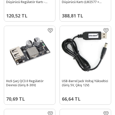
Düşürücü Regülatör Kartı -
Düşürücü Kartı (LM2577 +
LM2596-ADJ
LM2596)
120,52
TL
388,81
TL
Hızlı Şarj QC3.0 Regülatör
USB-Barrel Jack Voltaj Yükseltici
Devresi (Giriş 8-30V)
(Giriş 5V, Çıkış 12V)
70,69
TL
66,64
TL