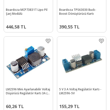
Boardoza MCP73831T Lipo Pil
Boardoza TPS63030 Buck-
Şarj Modülü
Boost Dönüştürücü Kartı
446,58
TL
390,55
TL
LM2596 Mini Ayarlanabilir Voltaj
5 V 3 A Voltaj Regülatör Kartı -
Düşürücü Regülatör Kartı 3A (4-
LM2596-5V
35V ile 1.25-30V)
60,26
TL
155,29
TL