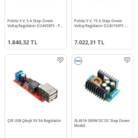
Pololu 5 V, 5 A Step-Down
Pololu 5 V, 15 A Step-Down
Voltaj Regülatör D24V50F5 - PL-
Voltaj Regülatör D24V150F5 -
2851
PL-2881
1.840,32
TL
7.022,31
TL
Yeni
Çift USB Çıkışlı 5V 3A Regülatör
XL4016 300W DC DC Step Down
Modül