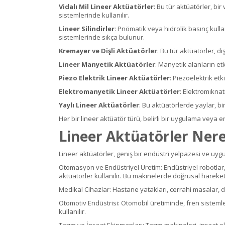
Vidalı Mil Lineer Aktüatörler
: Bu tür aktüatörler, b
sistemlerinde kullanılır.
Lineer Silindirler
: Pnömatik veya hidrolik basınç kulla
sistemlerinde sıkça bulunur.
Kremayer ve Dişli Aktüatörler
: Bu tür aktüatörler, d
Lineer Manyetik Aktüatörler
: Manyetik alanların et
Piezo Elektrik Lineer Aktüatörler
: Piezoelektrik et
Elektromanyetik Lineer Aktüatörler
: Elektromıknat
Yaylı Lineer Aktüatörler
: Bu aktüatörlerde yaylar, bi
Her bir lineer aktüatör türü, belirli bir uygulama veya e
Lineer Aktüatörler Nere
Lineer aktüatörler, geniş bir endüstri yelpazesi ve uygul
Otomasyon ve Endüstriyel Üretim: Endüstriyel robotlar
aktüatörler kullanılır. Bu makinelerde doğrusal hareket 
Medikal Cihazlar: Hastane yatakları, cerrahi masalar, di
Otomotiv Endüstrisi: Otomobil üretiminde, fren sisteml
kullanılır.
Tarım ve İnşaat Ekipmanları: Tarım makineleri, inşaat