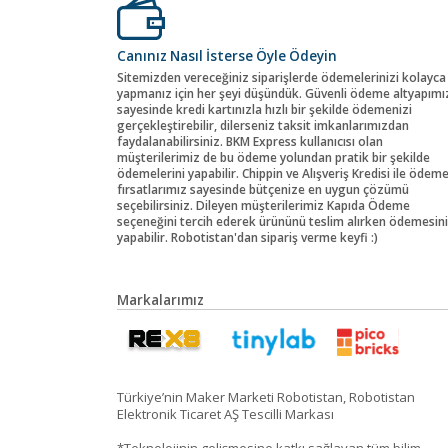
Canınız Nasıl İsterse Öyle Ödeyin
Sitemizden vereceğiniz siparişlerde ödemelerinizi kolayca
yapmanız için her şeyi düşündük. Güvenli ödeme altyapımı
sayesinde kredi kartınızla hızlı bir şekilde ödemenizi
gerçekleştirebilir, dilerseniz taksit imkanlarımızdan
faydalanabilirsiniz. BKM Express kullanıcısı olan
müşterilerimiz de bu ödeme yolundan pratik bir şekilde
ödemelerini yapabilir. Chippin ve Alışveriş Kredisi ile ödem
fırsatlarımız sayesinde bütçenize en uygun çözümü
seçebilirsiniz. Dileyen müşterilerimiz Kapıda Ödeme
seçeneğini tercih ederek ürününü teslim alırken ödemesini
yapabilir. Robotistan'dan sipariş verme keyfi :)
Markalarımız
Türkiye’nin Maker Marketi Robotistan, Robotistan
Elektronik Ticaret AŞ Tescilli Markası
*Teknolojinin gelişmesine katkı sağlayan tüm bilim