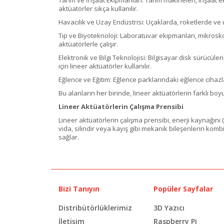
aktüatörler sıkça kullanılır.
Havacılık ve Uzay Endüstrisi: Uçaklarda, roketlerde ve uza
Tıp ve Biyoteknoloji: Laboratuvar ekipmanları, mikrosko
aktüatörlerle çalışır.
Elektronik ve Bilgi Teknolojisi: Bilgisayar disk sürücüle
için lineer aktüatörler kullanılır.
Eğlence ve Eğitim: Eğlence parklarındaki eğlence cihazl
Bu alanların her birinde, lineer aktüatörlerin farklı bo
Lineer Aktüatörlerin Çalışma Prensibi
Lineer aktüatörlerin çalışma prensibi, enerji kaynağını 
vida, silindir veya kayış gibi mekanik bileşenlerin ko
sağlar.
Bizi Tanıyın
Popüler Sayfalar
Distribütörlüklerimiz
3D Yazıcı
İletişim
Raspberry Pi