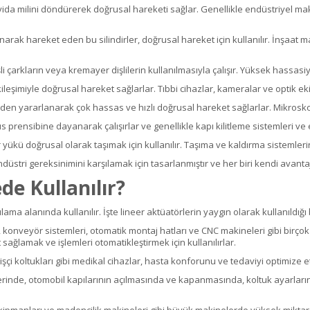
ir vida milini döndürerek doğrusal hareketi sağlar. Genellikle endüstriyel
narak hareket eden bu silindirler, doğrusal hareket için kullanılır. İnşaat
işli çarkların veya kremayer dişlilerin kullanılmasıyla çalışır. Yüksek hassas
kileşimiyle doğrusal hareket sağlarlar. Tıbbi cihazlar, kameralar ve optik e
kiden yararlanarak çok hassas ve hızlı doğrusal hareket sağlarlar. Mikroskop
ıs prensibine dayanarak çalışırlar ve genellikle kapı kilitleme sistemleri ve 
r yükü doğrusal olarak taşımak için kullanılır. Taşıma ve kaldırma sistemlerin
ndüstri gereksinimini karşılamak için tasarlanmıştır ve her biri kendi avantaj
de Kullanılır?
ama alanında kullanılır. İşte lineer aktüatörlerin yaygın olarak kullanıldığı 
, konveyör sistemleri, otomatik montaj hatları ve CNC makineleri gibi bir
sağlamak ve işlemleri otomatikleştirmek için kullanılırlar.
şçi koltukları gibi medikal cihazlar, hasta konforunu ve tedaviyi optimize et
erinde, otomobil kapılarının açılmasında ve kapanmasında, koltuk ayarları
 ekipmanları ve madencilik makineleri gibi büyük makinelerde yüksek mikta