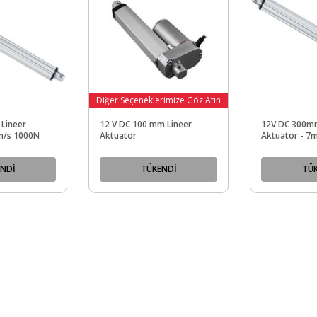
Diğer Seçeneklerimize Göz Atın
Lineer
12 V DC 100 mm Lineer
12V DC 300mm
m/s 1000N
Aktüatör
Aktüatör - 7
NDİ
TÜKENDİ
TÜ