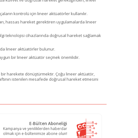
ların kontrolü için lineer aktüatörler kullanılır.
zları, hassas hareket gerektiren uygulamalarda lineer
 bilgi teknolojisi cihazlarında doğrusal hareket sağlamak
 da lineer aktüatörler bulunur.
n uygun bir lineer aktüatör seçmek önemlidir.
al bir harekete dönüştürmektir. Çoğu lineer aktüatör,
şaftının istenilen mesafede doğrusal hareket etmesini
E-Bülten Aboneliği
Kampanya ve yeniliklerden haberdar
olmak için e-bültenimize abone olun!