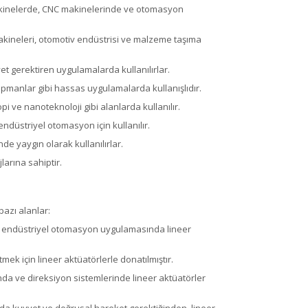
 makinelerde, CNC makinelerinde ve otomasyon
 makineleri, otomotiv endüstrisi ve malzeme taşıma
iyet gerektiren uygulamalarda kullanılırlar.
kipmanlar gibi hassas uygulamalarda kullanışlıdır.
i ve nanoteknoloji gibi alanlarda kullanılır.
endüstriyel otomasyon için kullanılır.
de yaygın olarak kullanılırlar.
larına sahiptir.
bazı alanlar:
çok endüstriyel otomasyon uygulamasında lineer
mek için lineer aktüatörlerle donatılmıştır.
nda ve direksiyon sistemlerinde lineer aktüatörler
rda kuvvet ve doğrusal hareket gerektiğinden, lineer