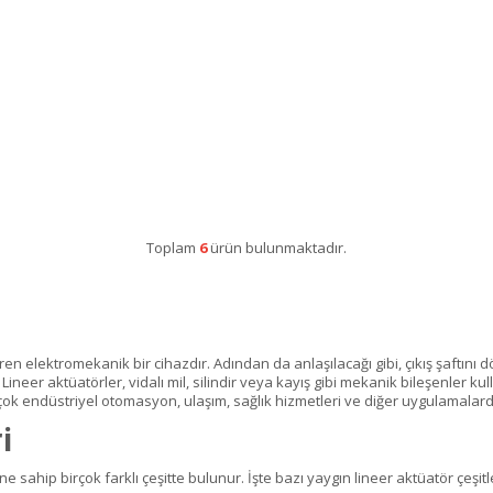
Toplam
6
ürün bulunmaktadır.
en elektromekanik bir cihazdır. Adından da anlaşılacağı gibi, çıkış şaftını
Lineer aktüatörler, vidalı mil, silindir veya kayış gibi mekanik bileşenler kul
ok endüstriyel otomasyon, ulaşım, sağlık hizmetleri ve diğer uygulamalarda 
i
e sahip birçok farklı çeşitte bulunur. İşte bazı yaygın lineer aktüatör çeşitle