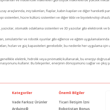
y araçlarında, iniş takımları, flaplar, kabin kapıları ve diğer hareketli parça
pi sistemleri, hücre kültürü sistemleri ve diğer tıbbi ve biyoteknoloji ciha
ri, yazıcılar, otomatik odaklama sistemleri ve 3D yazıcılar gibi elektronik ve
arı, simülatörler ve robotik oyunlar gibi eğlence ve eğitim uygulamalarında
yutları, hızları ve güç kapasiteleri gerekebilir, bu nedenle her uygulama içi
(genellikle elektrik, hidrolik veya pnömatik) kullanarak, bu enerjiyi doğrus
mbinasyonunu kullanır. Bu bileşenler, enerjinin dönüşümünü sağlar ve çıkış 
Kategoriler
Önemli Bilgiler
Vade Farksız Ürünler
Ticari İletişim İzni
Arduino®
Robotistan Bonus