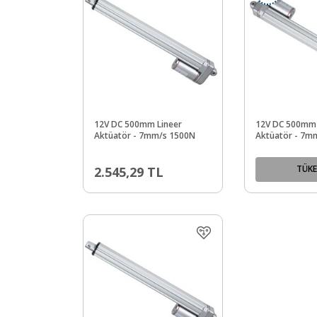
12V DC 500mm Lineer
12V DC 500mm 
Aktüatör - 7mm/s 1500N
Aktüatör - 7m
TÜKE
2.545,29
TL