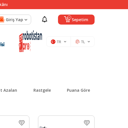
mkânı
0
Giriş Yap
Sepetim
TR
TL
at Azalan
Rastgele
Puana Göre