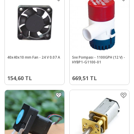
40x40x10 mm Fan - 24 V 0.07 A
Sıvı Pompası - 1100GPH (12 V) -
HYBP1-G1100-01
154,60
TL
669,51
TL