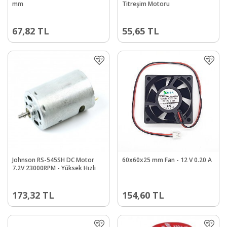
mm
Titreşim Motoru
67,82
TL
55,65
TL
Johnson RS-545SH DC Motor
60x60x25 mm Fan - 12 V 0.20 A
7.2V 23000RPM - Yüksek Hızlı
173,32
TL
154,60
TL