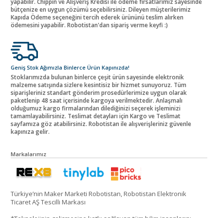
yapabilir. Chippin ve Alışveriş Kredisi ile ödeme fırsatlarımız sayesinde
bütçenize en uygun çözümü seçebilirsiniz. Dileyen müşterilerimiz
Kapıda Ödeme seçeneğini tercih ederek ürününü teslim alırken
ödemesini yapabilir. Robotistan'dan sipariş verme keyfi :)
Geniş Stok Ağımızla Binlerce Ürün Kapınızda!
Stoklarımızda bulunan binlerce çeşit ürün sayesinde elektronik
malzeme satışında sizlere kesintisiz bir hizmet sunuyoruz. Tüm
siparişleriniz standart gönderim prosedürlerimize uygun olarak
paketlenip 48 saat içerisinde kargoya verilmektedir. Anlaşmalı
olduğumuz kargo firmalarından dilediğinizi seçerek işleminizi
tamamlayabilirsiniz. Teslimat detayları için Kargo ve Teslimat
sayfamıza göz atabilirsiniz. Robotistan ile alışverişleriniz güvenle
kapınıza gelir.
Markalarımız
Türkiye’nin Maker Marketi Robotistan, Robotistan Elektronik
Ticaret AŞ Tescilli Markası