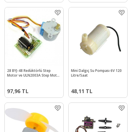
28 BYJ-48 Redüktörlü Step
Mini Dalgıç Su Pompası 6V 120
Motor ve ULN2003A Step Motor
Litre/Saat
Sürücü Kartı
97,96
TL
48,11
TL