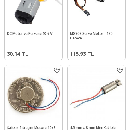
DC Motor ve Pervane (3-6 V)
MG90S Servo Motor - 180
Derece
30,14
TL
115,93
TL
Şaftsız Titreşim Motoru 10x3
4.5 mm x 8 mm Mini Kablolu