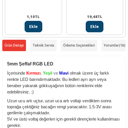
1,10
TL
19,48
TL
Ekle
Ekle
Ürün Detayı
Teknik Servis
Ödeme Seçenekleri
Yorumlar
(16)
5mm Şeffaf RGB LED
İçerisinde
Kırmızı
,
Yeşil
ve
Mavi
olmak üzere üç farklı
renkte LED barındırmaktadır. Bu ledleri ayrı ayrı veya
beraber yakarak gökkuşağının bütün renklerini elde
edebilirsiniz. :)
Uzun ucu artı uçtur, uzun uca artı voltajı verdikten sonra
toprağa çektiğiniz bacağın rengi yanacaktır. 1.5-3V arası
gerilimle çalışmaktadır.
5V ve üstü voltaj değerleri için gerekli dirençlerle kullanılması
gerekir.