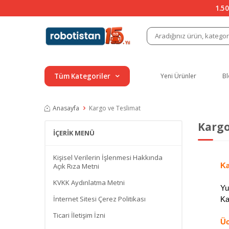
1.50
Tüm Kategoriler
Yeni Ürünler
Bl
Anasayfa
Kargo ve Teslimat
Kargo
İÇERIK MENÜ
Kişisel Verilerin İşlenmesi Hakkında
Ka
Açık Rıza Metni
KVKK Aydınlatma Metni
Yu
İnternet Sitesi Çerez Politikası
Ka
Ticari İletişim İzni
Üc