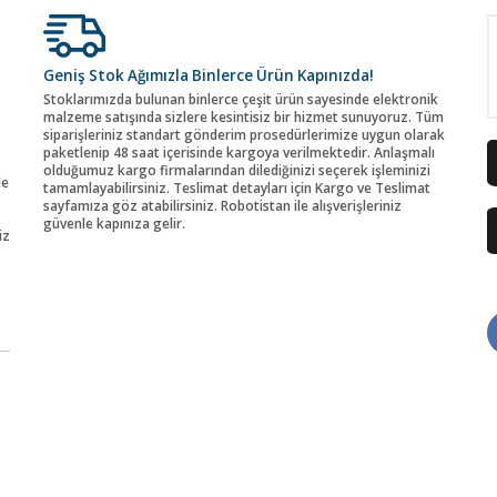
Geniş Stok Ağımızla Binlerce Ürün Kapınızda!
Stoklarımızda bulunan binlerce çeşit ürün sayesinde elektronik
malzeme satışında sizlere kesintisiz bir hizmet sunuyoruz. Tüm
siparişleriniz standart gönderim prosedürlerimize uygun olarak
paketlenip 48 saat içerisinde kargoya verilmektedir. Anlaşmalı
olduğumuz kargo firmalarından dilediğinizi seçerek işleminizi
de
tamamlayabilirsiniz. Teslimat detayları için Kargo ve Teslimat
sayfamıza göz atabilirsiniz. Robotistan ile alışverişleriniz
güvenle kapınıza gelir.
iz