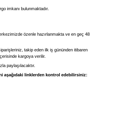
kargo imkanı bulunmaktadır.
merkezimizde özenle hazırlanmakta ve en geç 48
parişleriniz, takip eden ilk iş gününden itibaren
risinde kargoya verilir.
ızla paylaşılacaktır.
ni aşağıdaki linklerden kontrol edebilirsiniz: