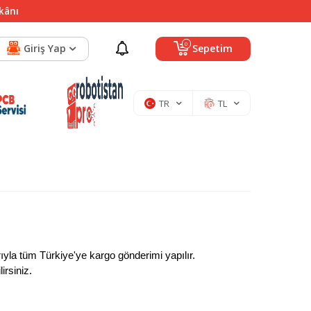
mkânı
0
Giriş Yap
Sepetim
TR
TL
arıyla tüm Türkiye'ye kargo gönderimi yapılır.
irsiniz.