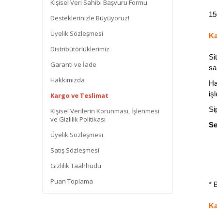
Kişisel Veri Sahibi Başvuru Formu
15
Desteklerinizle Büyüyoruz!
Üyelik Sözleşmesi
Ka
Distribütörlüklerimiz
Si
Garanti ve İade
sa
Hakkımızda
Ha
iş
Kargo ve Teslimat
Si
Kişisel Verilerin Korunması, İşlenmesi
ve Gizlilik Politikası
Se
Üyelik Sözleşmesi
Satış Sözleşmesi
Gizlilik Taahhüdü
Puan Toplama
* 
Ka