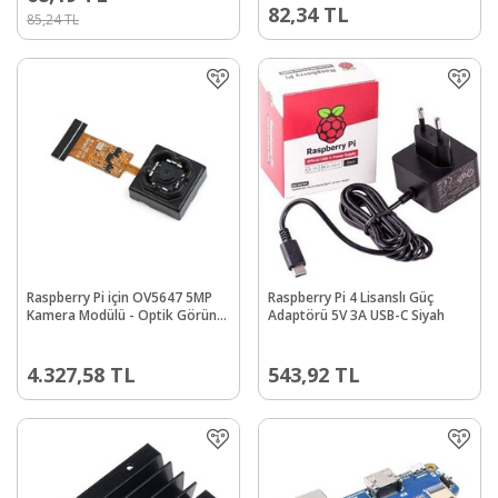
82,34
TL
85,24
TL
Raspberry Pi için OV5647 5MP
Raspberry Pi 4 Lisanslı Güç
Kamera Modülü - Optik Görüntü
Adaptörü 5V 3A USB-C Siyah
Sabitleme
4.327,58
TL
543,92
TL