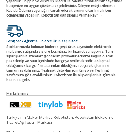
yapabilir. Chippin ve Alışveriş Kredisi ile ödeme fırsatlarımız sayesinde
bütçenize en uygun çözümü seçebilirsiniz. Dileyen müşterilerimiz
Kapıda Ödeme seçeneğini tercih ederek ürününü teslim alırken
ödemesini yapabilir. Robotistan'dan sipariş verme keyfi :)
Geniş Stok Ağımızla Binlerce Ürün Kapınızda!
Stoklarımızda bulunan binlerce çeşit ürün sayesinde elektronik
malzeme satışında sizlere kesintisiz bir hizmet sunuyoruz. Tüm
siparişleriniz standart gönderim prosedürlerimize uygun olarak
paketlenip 48 saat içerisinde kargoya verilmektedir. Anlaşmalı
olduğumuz kargo firmalarından dilediğinizi seçerek işleminizi
tamamlayabilirsiniz. Teslimat detayları için Kargo ve Teslimat
sayfamıza göz atabilirsiniz. Robotistan ile alışverişleriniz güvenle
kapınıza gelir.
Markalarımız
Türkiye’nin Maker Marketi Robotistan, Robotistan Elektronik
Ticaret AŞ Tescilli Markası