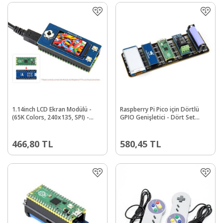
1.14inch LCD Ekran Modülü -
Raspberry Pi Pico için Dörtlü
(65K Colors, 240x135, SPI) -
GPIO Genişletici - Dört Set
Raspberry Pi Pico
Erkek Header - USB Güç
Konektörü
466,80
TL
580,45
TL