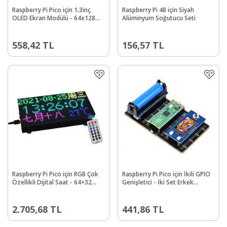
Raspberry Pi Pico için 1.3inç
Raspberry Pi 4B için Siyah
OLED Ekran Modülü - 64x128
Alüminyum Soğutucu Seti
SPI/I2C
558,42
TL
156,57
TL
Raspberry Pi Pico için RGB Çok
Raspberry Pi Pico için İkili GPIO
Özellikli Dijital Saat - 64×32
Genişletici - İki Set Erkek
Izgara - RTC
Header
2.705,68
TL
441,86
TL