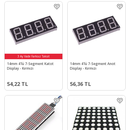
3 Ay Vade Farksız Taksit
3 Ay Vade Farksız Taksit
14mm 4'lü 7-Segment Katot
14mm 4'lü 7-Segment Anot
Display - Kırmızı
Display - Kırmızı
54,22
TL
56,36
TL