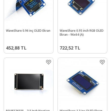
WaveShare 0.96 inç OLED Ekran
WaveShare 0.95 inch RGB OLED
Ekran - 96x64 (A)
452,88
TL
722,52
TL
NX4832K035 – 3.5 Inch Nextion
WaveShare 1.3 inç OLED Ekran