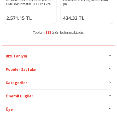
HMI Dokunmatik TFT Lcd Ekran
(B)
+ 8 Port GPIO / 32 MB Dahili
Hafıza
2.571,15
TL
434,32
TL
Toplam
188
ürün bulunmaktadır.
Bizi Tanıyın
Popüler Sayfalar
Kategoriler
Önemli Bilgiler
Üye