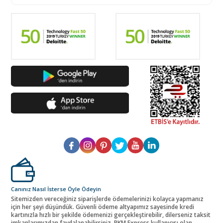
Canınız Nasıl İsterse Öyle Ödeyin
Sitemizden vereceğiniz siparişlerde ödemelerinizi kolayca yapmanız
için her şeyi düşündük. Güvenli ödeme altyapımız sayesinde kredi
kartınızla hızlı bir şekilde ödemenizi gerçekleştirebilir, dilerseniz taksit
imkanlarımızdan faydalanabilirsiniz. BKM Express kullanıcısı olan