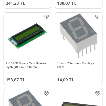
241,23
TL
130,07
TL
2x16 LCD Ekran - Yeşil Üzerine
14 mm 7 Segment Display -
Siyah Çift Pin- TC1602A
Katot
153,67
TL
14,09
TL