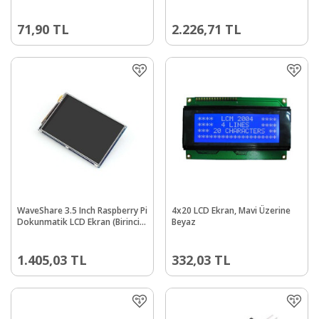
800×480
71,90
TL
2.226,71
TL
WaveShare 3.5 Inch Raspberry Pi
4x20 LCD Ekran, Mavi Üzerine
Dokunmatik LCD Ekran (Birincil
Beyaz
Ekran)
1.405,03
TL
332,03
TL