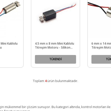
Mini Kablolu
4.5 mm x 8 mm Mini Kablolu
6 mm x 14 mm
ru
Titreşim Motoru - Silikon
Titreşim Mot
Kılıflı
TÜKENDİ
TÜ
Toplam
4
ürün bulunmaktadır.
 için mükemmel bir çözüm sunuyor. Bu kategori altında, kontrol motorları ile 
me fırsatı sunuyoruz.