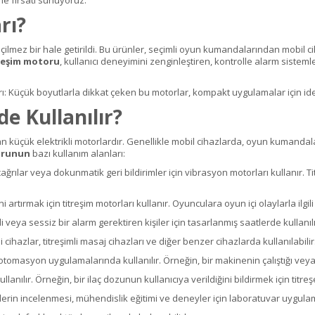
rı?
eçilmez bir hale getirildi. Bu ürünler, seçimli oyun kumandalarından mobil c
reşim motoru
, kullanıcı deneyimini zenginleştiren, kontrolle alarm sistem
rı: Küçük boyutlarla dikkat çeken bu motorlar, kompakt uygulamalar için ide
e Kullanılır?
lan küçük elektrikli motorlardır. Genellikle mobil cihazlarda, oyun kumandala
orunun
bazı kullanım alanları:
r, çağrılar veya dokunmatik geri bildirimler için vibrasyon motorları kullanır. 
rmak için titreşim motorları kullanır. Oyunculara oyun içi olaylarla ilgili g
li veya sessiz bir alarm gerektiren kişiler için tasarlanmış saatlerde kullanılı
i cihazlar, titreşimli masaj cihazları ve diğer benzer cihazlarda kullanılabilir
tomasyon uygulamalarında kullanılır. Örneğin, bir makinenin çalıştığı veya
llanılır. Örneğin, bir ilaç dozunun kullanıcıya verildiğini bildirmek için titreşe
mlerin incelenmesi, mühendislik eğitimi ve deneyler için laboratuvar uygulam