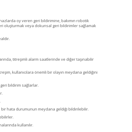
ihazlarda oy veren geri bildirimine, bakımın robotik
leri oluşturmak veya dokunsal geri bildirimler sağlamak
aldir.
rında, titreşimli alarm saatlerinde ve diğer taşınabilir
Titreşim, kullanıcılara önemli bir olayın meydana geldiğini
eri bildirim sağlarlar.
r.
.
 bir hata durumunun meydana geldiği bildirilebilir.
bilirler.
alarında kullanılır.