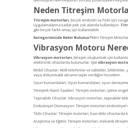
Neden Titreşim Motorla
Titreşim motorları
, birçok endüstri ve hobi için vazg
uygulamalarına kadar pek çok alanda kullanılıyor.
Tit
gibi birçok farklı amaç için kullanılabilir.
Kategorimizde Neler Bulunur?
Mini Titreşim Motorla
Vibrasyon Motoru Nered
Vibrasyon motorları
, titreşim oluşturmak için kullanı
elektronik cihazlarda bulunurlar. İşte
vibrasyon mot
Mobil Cihazlar: Akıllı telefonlar ve tabletler, bildirimle
veya dokunmatik ekranın tepki verdiğini hissettirir.
Oyun Kumandaları: Oyun kumandaları, oyun deneyimini artı
Titreşimli Alarm Saatleri: Titreşim motorları, işitme engel
Taşınabilir Cihazlar: Vibrasyon motorları, taşınabilir tıbb
Endüstriyel Otomasyon: Titreşim motorları endüstriyel o
Tıbbi Cihazlar: Titreşim motorları, bazı tıbbi cihazlarda ku
Araştırma ve Eğitim: Titreşim motorları, mekanik titreşi