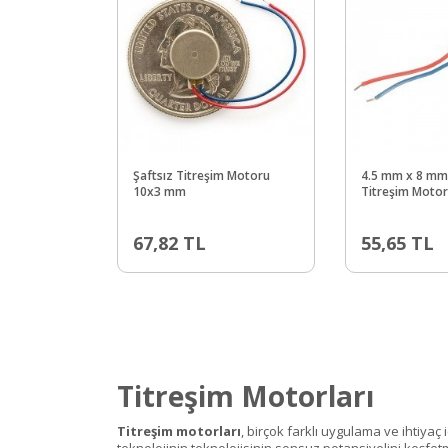
Şaftsız Titreşim Motoru
4.5 mm x 8 mm 
10x3 mm
Titreşim Moto
67,82
TL
55,65
TL
Titreşim Motorları
Titreşim motorları
, birçok farklı uygulama ve ihtiyaç
teknolojinin teknolojisinin sonsuz potansiyelini keşfet