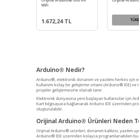
Orijinal Arduino® Uno R4
Orijinal Ardui
WiFi
TÜKE
1.672,24
TL
Arduino® Nedir?
Arduino®, elektronik donanım ve yazılımı herkes için eri
Kullanımı kolay bir geliştirme ortamı (Arduino® IDE) v
projeler geliştirmesine olanak tanır.
Elektronik dünyasına yeni başlayan kullanıcılar için Ar
Kart bilgisayara bağlanarak Arduino IDE üzerinden prog
oluşturulabilir.
Orijinal Arduino® Ürünleri Neden Te
Orijinal Arduino® ürünleri; donanım kalitesi, yazılım 
Arduino® IDE üzerinden kolayca programlanabilen bu kart