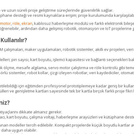
e ve uzun süreli proje geliştirme süreçlerinde güvenilirlik sağlar.
 kütüphane desteği ve resmi kaynaklara erişim; proje kurulumunda karşılaşıl
 motor
,
röle
,
ekran
, kablosuz haberleşme modülü ve farklı elektronik bileşenle
öğrenebilir, ardından daha gelişmiş robotik, otomasyon ve IoT projelerine g
ullanılır?
EM çalışmaları, maker uygulamaları, robotik sistemler, akıllı ev projeleri, v
; pin sayısı, kart boyutu, işlemci kapasitesi ve bağlantı seçenekleri bakı
 ölçme, mesafe algılama, servo motor çalıştırma ve röle kontrolü gibi teme
ü sistemler, robot kollar, çizgi izleyen robotlar, veri kaydediciler, otomati
tilebildiği için eğitimden profesyonel prototiplemeye kadar geniş bir kullan
i ve genişletme kartları sayesinde tek bir kartla birçok farklı proje fikri h
niz?
iyaçlarını dikkate almanız gerekir.
htiyacı, kart boyutu, çalışma voltajı, haberleşme arayüzleri ve kütüphane des
sunan modeller tercih edilebilir. Kompakt projelerde küçük boyutlu kartlar 
 daha uygun olabilir.