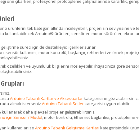
ği öne çıkarken, profesyonel prototipleme çalışmalarında kararlılık, geniş
nleri
ino ürünlerini tek kategori altında inceleyebilir, projenizin seviyesine ve t
da kullanılabilecek Arduino® ürünleri; sensörler, motor sürücüler, ekranla
eliştirme süreci için de destekleyici içerikler sunar.
, sensör kullanımı, motor kontrolü, başlangıç rehberleri ve örnek proje içe
nlayabilirsiniz.
ik özellikleri ve uyumluluk bilgilerini inceleyebilir; ihtiyacınıza göre sens
oluşturabilirsiniz.
 Grupları
siniz.
 varsa
Arduino Tabanlı Kartlar ve Aksesuarlar
kategorisine göz atabilirsiniz.
r arada almak isterseniz
Arduino Tabanlı Setler
kategorisi uygun olabilir.
 kullanarak daha işlevsel projeler geliştirebilirsiniz.
no için Sensör / Modül
; motor kontrolü, Ethernet bağlantısı, prototipleme ve
yan kullanıcılar ise
Arduino Tabanlı Geliştirme Kartları
kategorisindeki ürünl