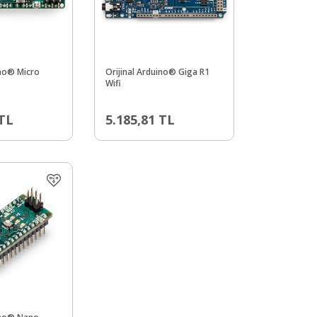
ino® Micro
Orijinal Arduino® Giga R1
Wifi
TL
5.185,81
TL