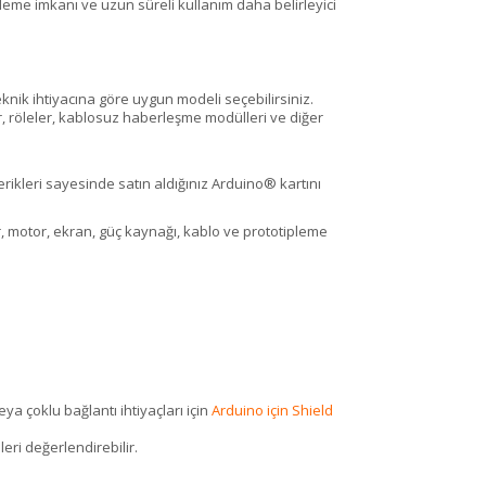
leme imkanı ve uzun süreli kullanım daha belirleyici
eknik ihtiyacına göre uygun modeli seçebilirsiniz.
r, röleler, kablosuz haberleşme modülleri ve diğer
rikleri sayesinde satın aldığınız Arduino® kartını
ör, motor, ekran, güç kaynağı, kablo ve prototipleme
ya çoklu bağlantı ihtiyaçları için
Arduino için Shield
eri değerlendirebilir.