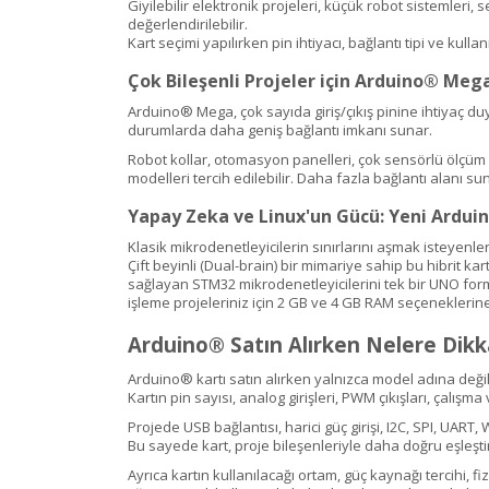
Giyilebilir elektronik projeleri, küçük robot sistemleri
değerlendirilebilir.
Kart seçimi yapılırken pin ihtiyacı, bağlantı tipi ve kull
Çok Bileşenli Projeler için Arduino® Meg
Arduino® Mega, çok sayıda giriş/çıkış pinine ihtiyaç d
durumlarda daha geniş bağlantı imkanı sunar.
Robot kollar, otomasyon panelleri, çok sensörlü ölçüm s
modelleri tercih edilebilir. Daha fazla bağlantı alanı 
Yapay Zeka ve Linux'un Gücü: Yeni Arduin
Klasik mikrodenetleyicilerin sınırlarını aşmak isteyenle
Çift beyinli (Dual-brain) bir mimariye sahip bu hibrit ka
sağlayan STM32 mikrodenetleyicilerini tek bir UNO for
işleme projeleriniz için 2 GB ve 4 GB RAM seçeneklerine 
Arduino® Satın Alırken Nelere Dikk
Arduino® kartı satın alırken yalnızca model adına değil,
Kartın pin sayısı, analog girişleri, PWM çıkışları, çalış
Projede USB bağlantısı, harici güç girişi, I2C, SPI, UART
Bu sayede kart, proje bileşenleriyle daha doğru eşleştiri
Ayrıca kartın kullanılacağı ortam, güç kaynağı tercihi, 