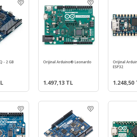
Q - 2 GB
Orijinal Arduino® Leonardo
Orijinal Ard
ESP32
L
1.497,13
TL
1.248,50