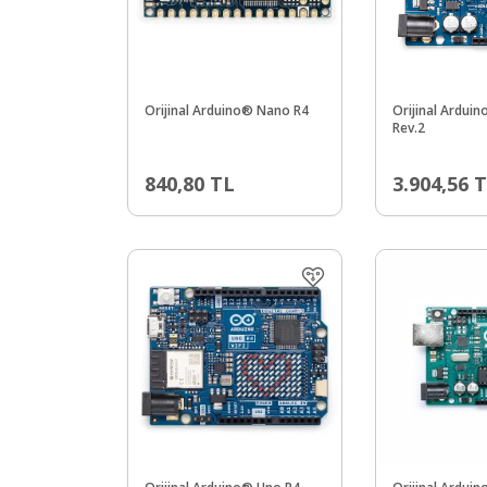
Orijinal Arduino® Nano R4
Orijinal Ardui
Rev.2
840,80
TL
3.904,56
T