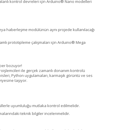
r alanlı kontrol devreleri için Arduino® Nano modelleri
e veya haberleşme modülünün aynı projede kullanılacağı
psamlı prototipleme çalışmaları için Arduino® Mega
ber bozuyor!
işlemcileri ile gerçek zamanlı donanım kontrolü
visleri, Python uygulamaları, karmaşık görüntü ve ses
iyesine taşıyor.
odüllerle uyumluluğu mutlaka kontrol edilmelidir.
malarındaki teknik bilgiler incelenmelidir.