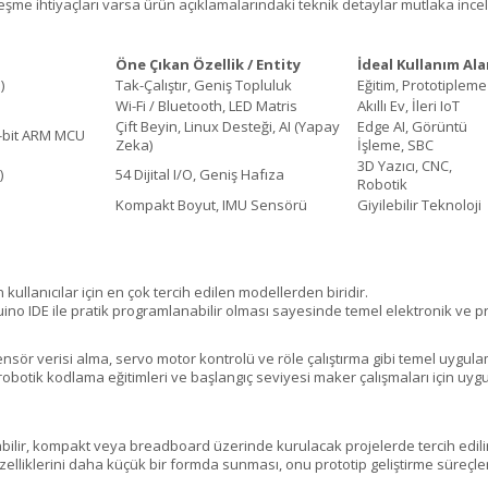
leşme ihtiyaçları varsa ürün açıklamalarındaki teknik detaylar mutlaka ince
Öne Çıkan Özellik / Entity
İdeal Kullanım Ala
)
Tak-Çalıştır, Geniş Topluluk
Eğitim, Prototipleme
Wi-Fi / Bluetooth, LED Matris
Akıllı Ev, İleri IoT
Çift Beyin, Linux Desteği, AI (Yapay
Edge AI, Görüntü
bit ARM MCU
Zeka)
İşleme, SBC
3D Yazıcı, CNC,
)
54 Dijital I/O, Geniş Hafıza
Robotik
Kompakt Boyut, IMU Sensörü
Giyilebilir Teknoloji
llanıcılar için en çok tercih edilen modellerden biridir.
duino IDE ile pratik programlanabilir olması sayesinde temel elektronik ve 
ör verisi alma, servo motor kontrolü ve röle çalıştırma gibi temel uygulam
robotik kodlama eğitimleri ve başlangıç seviyesi maker çalışmaları için uygu
ilir, kompakt veya breadboard üzerinde kurulacak projelerde tercih edilir
elliklerini daha küçük bir formda sunması, onu prototip geliştirme süreçleri