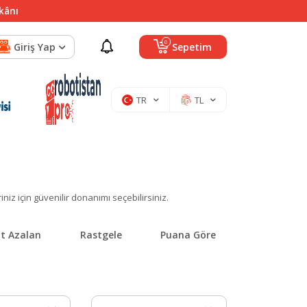
mkânı
0
Giriş Yap
Sepetim
TR
TL
iniz için güvenilir donanımı seçebilirsiniz.
at Azalan
Rastgele
Puana Göre