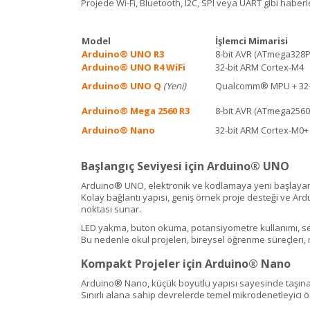
Projede Wi-Fi, Bluetooth, I2C, SPI veya UART gibi haber
Model
İşlemci Mimarisi
Arduino® UNO R3
8-bit AVR (ATmega328P
Arduino® UNO R4 WiFi
32-bit ARM Cortex-M4
Arduino® UNO Q
(Yeni)
Qualcomm® MPU + 32-
Arduino® Mega 2560 R3
8-bit AVR (ATmega2560
Arduino® Nano
32-bit ARM Cortex-M0+
Başlangıç Seviyesi için Arduino® UNO
Arduino® UNO, elektronik ve kodlamaya yeni başlayan ku
Kolay bağlantı yapısı, geniş örnek proje desteği ve Ar
noktası sunar.
LED yakma, buton okuma, potansiyometre kullanımı, sens
Bu nedenle okul projeleri, bireysel öğrenme süreçleri, 
Kompakt Projeler için Arduino® Nano
Arduino® Nano, küçük boyutlu yapısı sayesinde taşınab
Sınırlı alana sahip devrelerde temel mikrodenetleyici öz