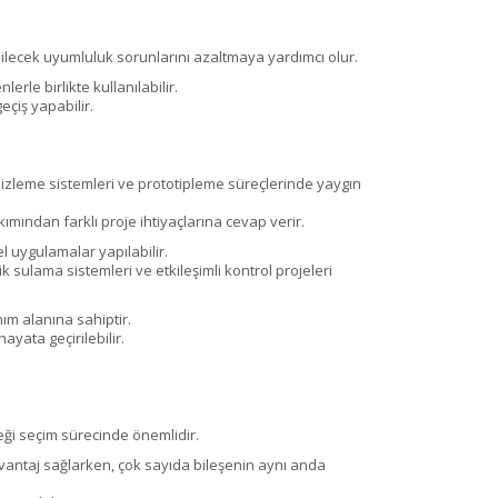
abilecek uyumluluk sorunlarını azaltmaya yardımcı olur.
rle birlikte kullanılabilir.
eçiş yapabilir.
eri izleme sistemleri ve prototipleme süreçlerinde yaygın
mından farklı proje ihtiyaçlarına cevap verir.
l uygulamalar yapılabilir.
k sulama sistemleri ve etkileşimli kontrol projeleri
ım alanına sahiptir.
ayata geçirilebilir.
teği seçim sürecinde önemlidir.
avantaj sağlarken, çok sayıda bileşenin aynı anda