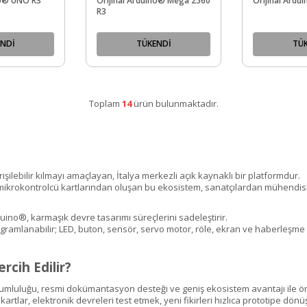
no® UNO R3
Orijinal Arduino® Mega 2560
Orijinal Ard
R3
NDİ
TÜKENDİ
TÜ
Toplam
14
ürün bulunmaktadır.
şilebilir kılmayı amaçlayan, İtalya merkezli açık kaynaklı bir platformdur.
e mikrokontrolcü kartlarından oluşan bu ekosistem, sanatçılardan mühendisl
duino®, karmaşık devre tasarımı süreçlerini sadeleştirir.
ramlanabilir; LED, buton, sensör, servo motor, röle, ekran ve haberleşme 
rcih Edilir?
uyumluluğu, resmi dokümantasyon desteği ve geniş ekosistem avantajı ile ön
lar, elektronik devreleri test etmek, yeni fikirleri hızlıca prototipe dönüş