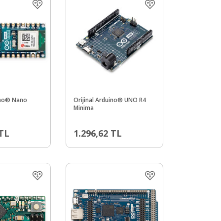
uino® Nano
Orijinal Arduino® UNO R4
Minima
TL
1.296,62
TL