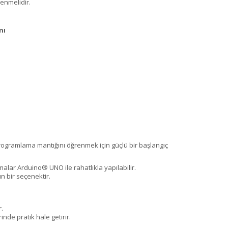
lenmelidir.
nı
programlama mantığını öğrenmek için güçlü bir başlangıç
alar Arduino® UNO ile rahatlıkla yapılabilir.
n bir seçenektir.
.
nde pratik hale getirir.