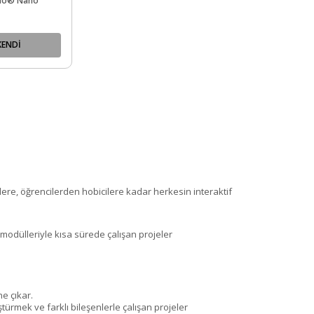
uino® Nano
KENDİ
ere, öğrencilerden hobicilere kadar herkesin interaktif
modülleriyle kısa sürede çalışan projeler
e çıkar.
türmek ve farklı bileşenlerle çalışan projeler