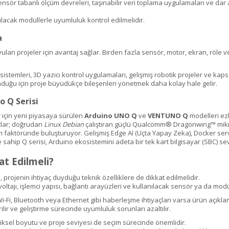
, sensör tabanlı ölçüm devreleri, taşınabilir veri toplama uygulamaları ve da
anılacak modüllerle uyumluluk kontrol edilmelidir.
a
uyulan projeler için avantaj sağlar. Birden fazla sensör, motor, ekran, röl
istemleri, 3D yazıcı kontrol uygulamaları, gelişmiş robotik projeler ve ka
sunduğu için proje büyüdükçe bileşenleri yönetmek daha kolay hale gelir.
o Q Serisi
r için yeni piyasaya sürülen
Arduino UNO Q
ve
VENTUNO Q
modelleri ez
rtlar; doğrudan
Linux Debian
çalıştıran güçlü Qualcomm® Dragonwing™ mikro
m faktöründe buluşturuyor. Gelişmiş Edge AI (Uçta Yapay Zeka), Docker ser
sahip Q serisi, Arduino ekosistemini adeta bir tek kart bilgisayar (SBC) sev
at Edilmeli?
 projenin ihtiyaç duyduğu teknik özelliklere de dikkat edilmelidir.
ma voltajı, işlemci yapısı, bağlantı arayüzleri ve kullanılacak sensör ya da m
, Wi-Fi, Bluetooth veya Ethernet gibi haberleşme ihtiyaçları varsa ürün açıkla
lir ve geliştirme sürecinde uyumluluk sorunları azaltılır.
fiziksel boyutu ve proje seviyesi de seçim sürecinde önemlidir.