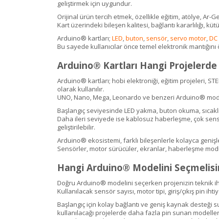
geliştirmek için uygundur.
Orijinal ürün tercih etmek, özellikle eğitim, atölye, Ar-G
Kart üzerindeki bileşen kalitesi, bağlantı kararlılığı,
Arduino® kartları;
LED
,
buton
,
sensör
,
servo motor
,
DC
Bu sayede kullanıcılar önce temel elektronik mantığını 
Arduino® Kartları Hangi Projelerde K
Arduino® kartları; hobi elektroniği, eğitim projeleri, ST
olarak kullanılır.
UNO, Nano, Mega, Leonardo ve benzeri Arduino® modelleri
Başlangıç seviyesinde LED yakma, buton okuma, sıcaklık
Daha ileri seviyede ise kablosuz haberleşme, çok sensörl
geliştirilebilir.
Arduino® ekosistemi, farklı bileşenlerle kolayca genişle
Sensörler, motor sürücüler, ekranlar, haberleşme modüller
Hangi Arduino® Modelini Seçmelisi
Doğru Arduino® modelini seçerken projenizin teknik iht
Kullanılacak sensör sayısı, motor tipi, giriş/çıkış pin i
Başlangıç için kolay bağlantı ve geniş kaynak desteği 
kullanılacağı projelerde daha fazla pin sunan modeller