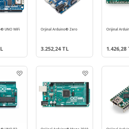
no® UNO WiFi
Orjinal Arduino® Zero
Orijinal Ardu
L
3.252,24
TL
1.426,28