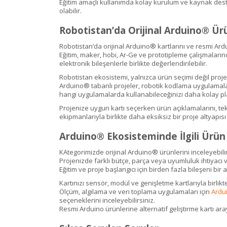
Eğitim amaçlı kullanımda kolay kurulum ve kaynak deste
olabilir.
Robotistan’da Orijinal Arduino® Ürü
Robotistan’da orijinal Arduino® kartlarını ve resmi Ardu
Eğitim, maker, hobi, Ar-Ge ve prototipleme çalışmaların
elektronik bileşenlerle birlikte değerlendirilebilir.
Robotistan ekosistemi, yalnızca ürün seçimi değil proje g
Arduino® tabanlı projeler, robotik kodlama uygulamaları
hangi uygulamalarda kullanabileceğinizi daha kolay pla
Projenize uygun kartı seçerken ürün açıklamalarını, tekn
ekipmanlarıyla birlikte daha eksiksiz bir proje altyapısı 
Arduino® Ekosisteminde İlgili Ürün
KAtegorimizde orijinal Arduino® ürünlerini inceleyebilir
Projenizde farklı bütçe, parça veya uyumluluk ihtiyacı
Eğitim ve proje başlangıcı için birden fazla bileşeni bi
Kartınızı sensör, modül ve genişletme kartlarıyla birlikte
Ölçüm, algılama ve veri toplama uygulamaları için
Ardui
seçeneklerini inceleyebilirsiniz.
Resmi Arduino ürünlerine alternatif geliştirme kartı ara