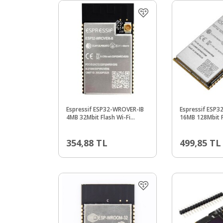
Espressif ESP32-WROVER-IB
Espressif ESP
4MB 32Mbit Flash Wi-Fi
16MB 128Mbit F
Bluetooth Modülü
Bluetooth Mod
354,88
TL
499,85
TL