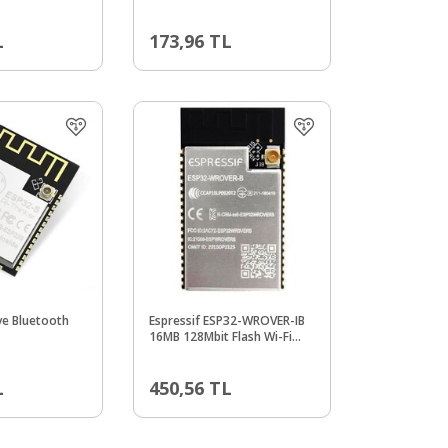
L
173,96
TL
ve Bluetooth
Espressif ESP32-WROVER-IB
16MB 128Mbit Flash Wi-Fi
Bluetooth Modülü
L
450,56
TL