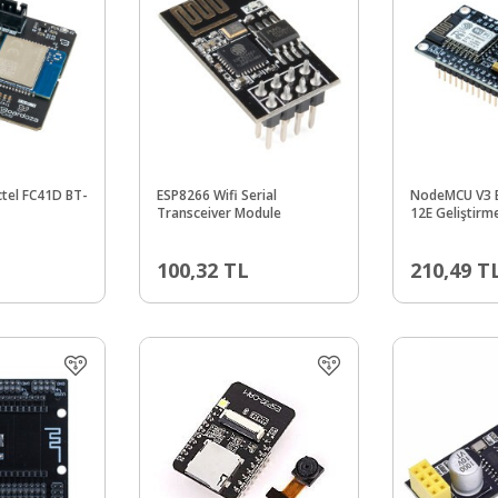
tel FC41D BT-
ESP8266 Wifi Serial
NodeMCU V3 
Transceiver Module
12E Geliştirm
100,32
TL
210,49
T