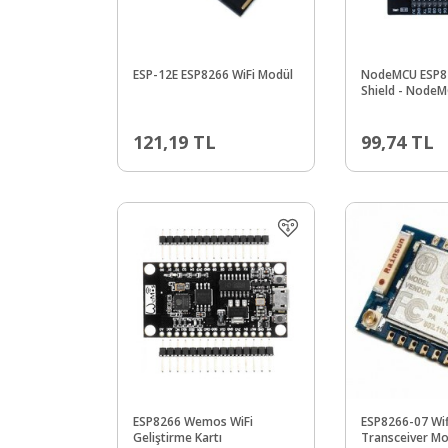
ESP-12E ESP8266 WiFi Modül
NodeMCU ESP8
Shield - Node
Uyumlu
121,19
TL
99,74
TL
ESP8266 Wemos WiFi
ESP8266-07 Wifi
Geliştirme Kartı
Transceiver M