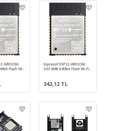
SP32-WROOM-
Espressif ESP32-WROOM-
Mbit Flash Wi-
32D 8MB 64Mbit Flash Wi-Fi
Modülü
Bluetooth Modülü
L
342,12
TL