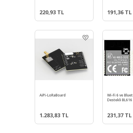
220,93
TL
191,36
TL
AiPi-LoRaBoard
Wi-Fi 6 ve Blue
Destekli BL616
Modülü (Ai-M6
1.283,83
TL
231,37
TL