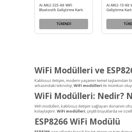
Ai-M62-32S-Kit WiFi
Ai-M62-13-Kit 
Bluetooth Geliştirme Kartı
Geliştirme Kart
TÜKENDİ
TÜKE
WiFi Modülleri ve ESP82
Kablosuz iletişim, modern yaşamın temel taşlarından birid
arkasındaki teknoloji,
WiFi modülleri
ile mümkün oluyo
WiFi Modülleri: Nedir? N
WiFi modülleri, kablosuz iletişim sağlayan donanım ciha
kolaylaştırır.
WiFi modülleri
, çeşitli boyutlarda ve özell
ESP8266 WiFi Modülü
ESP8266
, son yıllarda büyük bir ilgi gören ve tüm dünya