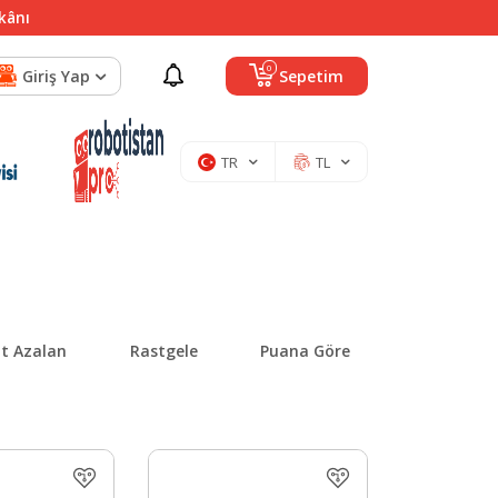
mkânı
0
Giriş Yap
Sepetim
TR
TL
at Azalan
Rastgele
Puana Göre