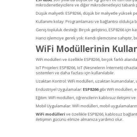
mikrodenetleyicilere ve diğer mikrodenetleyici tabanlı p
Düşük maliyetli: ESP8266, düşük bir maliyetle yüksek p
Kullanımı kolay: Programlaması ve bağlantısı oldukça ba
Geniş topluluk desteği: Birçok geliştirici, ESP8266 için 
Harici işlemciye gerek yok: Kendi işlemcisine sahiptir,
WiFi Modüllerinin Kulla
WiFi modülleri ve özellikle ESP8266, birçok farklı alanda 
IoT Projeleri: ESP8266, IoT (Nesnelerin İnterneti) ciha
sistemleri ve daha fazlası için kullanılabilir.
Uzaktan Kontrol: WiFi modülleri, uzaktan kumandalar, uz
Endüstriyel Uygulamalar:
ESP8266
gibi WiFi modülleri, 
Eğitim: WiFi modülleri, öğrencilerin kablosuz iletişimi v
Mobil Uygulamalar: WiFi modülleri, mobil uygulamaların i
WiFi modülleri
ve özellikle ESP8266, kablosuz bağlantıy
iletişimin gücünü elinize almanıza yardımcı olur.