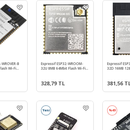
32-WROVER-B
Espressif ESP32-WROOM-
Espressif E
lash Wi-Fi
32U 8MB 64Mbit Flash Wi-Fi
32D 16MB 128
ülü
Bluetooth Modülü
Fi Bluetooth 
328,79
TL
381,56
T
Yeni
%
49