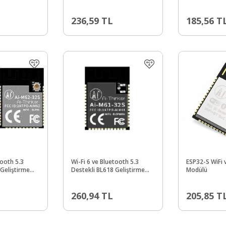
236,59
TL
185,56
T
tooth 5.3
Wi-Fi 6 ve Bluetooth 5.3
ESP32-S WiFi 
 Geliştirme
Destekli BL618 Geliştirme
Modülü
2-32S)
Modülü (Ai-M61-32S)
260,94
TL
205,85
T