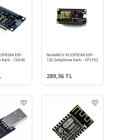
ESP8266 ESP-
NodeMCU V3 ESP8266 ESP-
e Kartı - CH340
12E Geliştirme Kartı - CP2102
L
289,36
TL