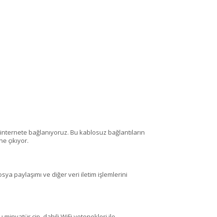
la internete bağlanıyoruz. Bu kablosuz bağlantıların
ne çıkıyor.
ya paylaşımı ve diğer veri iletim işlemlerini
 minyatür çip, dahili WiFi yetenekleri ile