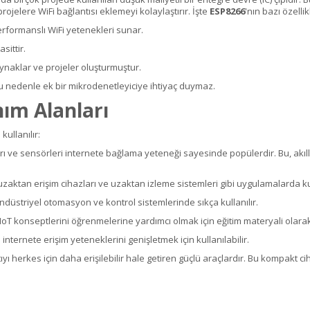
rojelere WiFi bağlantısı eklemeyi kolaylaştırır. İşte
ESP8266
'nın bazı özellik
erformanslı WiFi yetenekleri sunar.
sittir.
kaynaklar ve projeler oluşturmuştur.
 bu nedenle ek bir mikrodenetleyiciye ihtiyaç duymaz.
nım Alanları
kullanılır:
zları ve sensörleri internete bağlama yeteneği sayesinde popülerdir. Bu, akı
aktan erişim cihazları ve uzaktan izleme sistemleri gibi uygulamalarda kul
endüstriyel otomasyon ve kontrol sistemlerinde sıkça kullanılır.
e IoT konseptlerini öğrenmelerine yardımcı olmak için eğitim materyali olarak 
nternete erişim yeteneklerini genişletmek için kullanılabilir.
ı herkes için daha erişilebilir hale getiren güçlü araçlardır. Bu kompakt cih