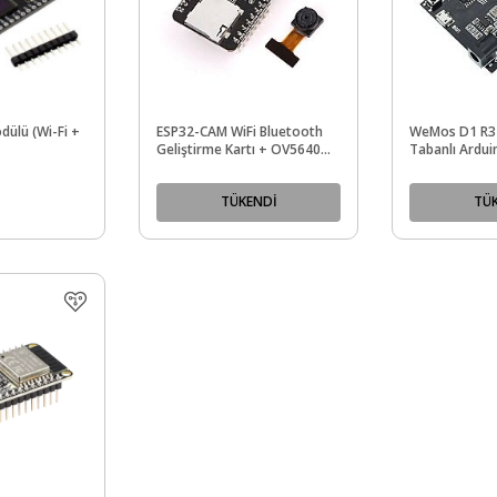
ülü (Wi-Fi +
ESP32-CAM WiFi Bluetooth
WeMos D1 R32
Geliştirme Kartı + OV5640
Tabanlı Ardui
Kamera Modül
TÜKENDİ
TÜ