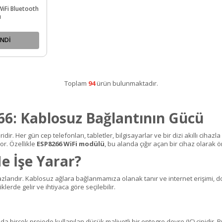
WiFi Bluetooth
ı
NDİ
Toplam
94
ürün bulunmaktadır.
66: Kablosuz Bağlantının Gücü
ir. Her gün cep telefonları, tabletler, bilgisayarlar ve bir dizi akıllı cihaz
r. Özellikle
ESP8266 WiFi modülü
, bu alanda çığır açan bir cihaz olarak ö
e İşe Yarar?
zlarıdır. Kablosuz ağlara bağlanmamıza olanak tanır ve internet erişimi, dos
iklerde gelir ve ihtiyaca göre seçilebilir.
da birçok projede kullanılan düşük maliyetli bir entegre devre (IC) çipidir. Bu