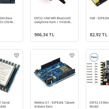
266 Base
ESP32-CAM WiFi Bluetooth
USB - ESP8266
MCU CH340
Geliştirme Kartı + OV2640
Kamera Modül
906,34
TL
82,92
TL
Yeni
 Serial
WeMos D1 - ESP8266 Tabanlı
ESP32 C3 Mini
odule
Arduino Kartı
Modül