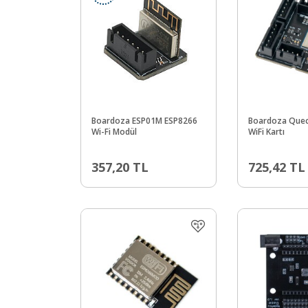
Boardoza ESP01M ESP8266
Boardoza Quec
Wi-Fi Modül
WiFi Kartı
357,20
TL
725,42
TL