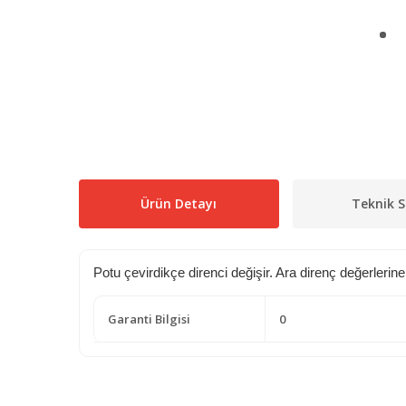
Ürün Detayı
Teknik S
Potu çevirdikçe direnci değişir. Ara direnç değerlerin
Garanti Bilgisi
0