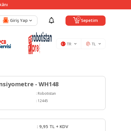
mkânı
0
Giriş Yap
Sepetim
TR
TL
nsiyometre - WH148
:
Robotistan
:
12445
:
9,95
TL + KDV