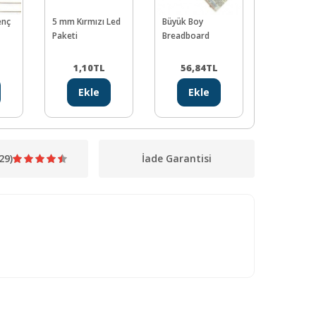
enç
5 mm Kırmızı Led
Büyük Boy
5 mm LDR
Paketi
Breadboard
1,10
TL
56,84
TL
5,39
Ekle
Ekle
Ekl
29)
İade Garantisi