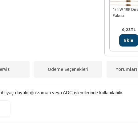
1/4 W 10K Dir
Paketi
0,23
TL
Ekle
ervis
Ödeme Seçenekleri
Yorumlar
(
e ihtiyaç duyulduğu zaman veya ADC işlemlerinde kullanılabilir.