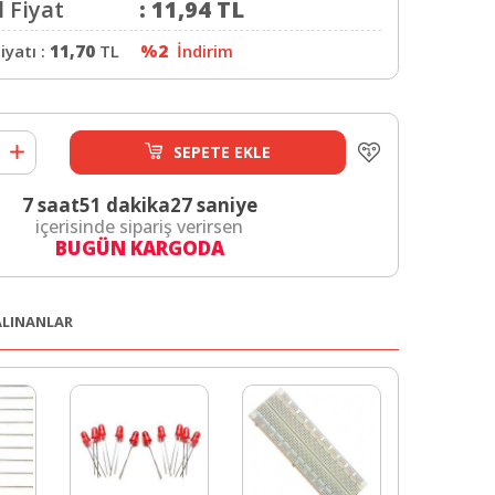
 Fiyat
:
11,94
TL
iyatı :
11,70
TL
%2
İndirim
SEPETE EKLE
7 saat
51 dakika
27 saniye
içerisinde sipariş verirsen
BUGÜN KARGODA
 ALINANLAR