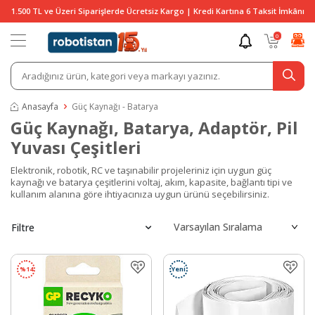
1.500 TL ve Üzeri Siparişlerde Ücretsiz Kargo | Kredi Kartına 6 Taksit İmkânı
0
Anasayfa
Güç Kaynağı - Batarya
Güç Kaynağı, Batarya, Adaptör, Pil
Yuvası Çeşitleri
Elektronik, robotik, RC ve taşınabilir projeleriniz için uygun güç
kaynağı ve batarya çeşitlerini voltaj, akım, kapasite, bağlantı tipi ve
kullanım alanına göre ihtiyacınıza uygun ürünü seçebilirsiniz.
Filtre
%
14
Yeni