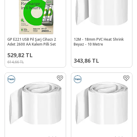
GP E221 USB Pil Şarj Cihazı 2
12M - 18mm PVC Heat Shrink
Adet 2600 AA Kalem Pilli Set
Beyaz - 10 Metre
529,82
TL
343,86
TL
614,66
TL
Yeni
Yeni