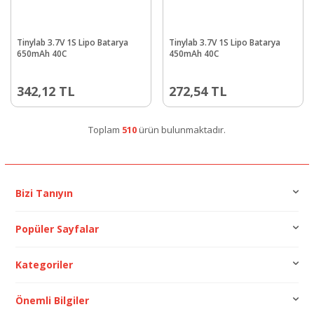
Tinylab 3.7V 1S Lipo Batarya
Tinylab 3.7V 1S Lipo Batarya
650mAh 40C
450mAh 40C
342,12
TL
272,54
TL
Toplam
510
ürün bulunmaktadır.
Bizi Tanıyın
Popüler Sayfalar
Kategoriler
Önemli Bilgiler