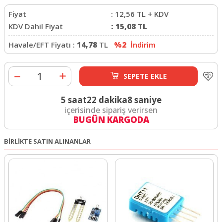
Fiyat
:
12,56
TL + KDV
KDV Dahil Fiyat
:
15,08
TL
Havale/EFT Fiyatı :
14,78
TL
%2
İndirim
SEPETE EKLE
5 saat
22 dakika
7 saniye
içerisinde sipariş verirsen
BUGÜN KARGODA
BİRLİKTE SATIN ALINANLAR