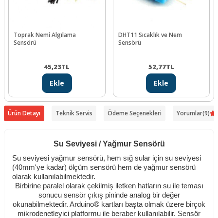
Toprak Nemi Algılama
DHT11 Sıcaklık ve Nem
Sensörü
Sensörü
45,23
TL
52,77
TL
Ekle
Ekle
Ürün Detayı
Teknik Servis
Ödeme Seçenekleri
Yorumlar
(9)
Su Seviyesi / Yağmur Sensörü
Su seviyesi yağmur sensörü, hem sığ sular için su seviyesi
(40mm'ye kadar) ölçüm sensörü hem de yağmur sensörü
olarak kullanılabilmektedir.
Birbirine paralel olarak çekilmiş iletken hatların su ile teması
sonucu sensör çıkış pininde analog bir değer
okunabilmektedir. Arduino® kartları başta olmak üzere birçok
mikrodenetleyici platformu ile beraber kullanılabilir. Sensör