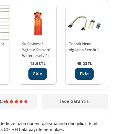
enç
Su Seviyesi /
Toprak Nemi
Arduino Ta
Yağmur Sensörü -
Algılama Sensörü
UNO R3
Water Level / Rain
Geliştirme 
Sensor
(CH340)
15,08
TL
45,23
TL
245,2
Ekle
Ekle
Ekl
(5)
İade Garantisi
liktedir ve uzun dönem çalışmalarda dengelidir. 8 bit
ında 5% RH hata payı ile nem ölçer.