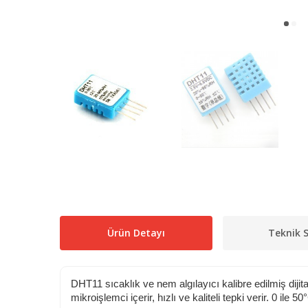
Ürün Detayı
Teknik S
DHT11 sıcaklık ve nem algılayıcı kalibre edilmiş dijita
mikroişlemci içerir, hızlı ve kaliteli tepki verir. 0 i