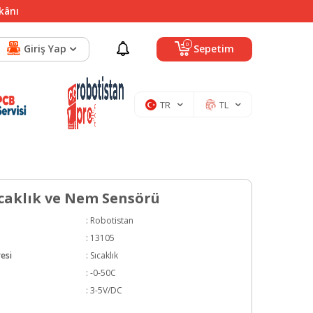
mkânı
0
Giriş Yap
Sepetim
TR
TL
caklık ve Nem Sensörü
:
Robotistan
:
13105
esi
:
Sıcaklık
:
-0-50C
:
3-5V/DC