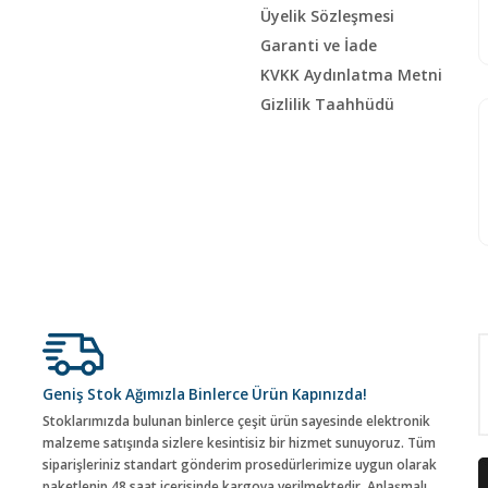
Üyelik Sözleşmesi
Garanti ve İade
KVKK Aydınlatma Metni
Gizlilik Taahhüdü
Geniş Stok Ağımızla Binlerce Ürün Kapınızda!
Stoklarımızda bulunan binlerce çeşit ürün sayesinde elektronik
malzeme satışında sizlere kesintisiz bir hizmet sunuyoruz. Tüm
siparişleriniz standart gönderim prosedürlerimize uygun olarak
paketlenip 48 saat içerisinde kargoya verilmektedir. Anlaşmalı