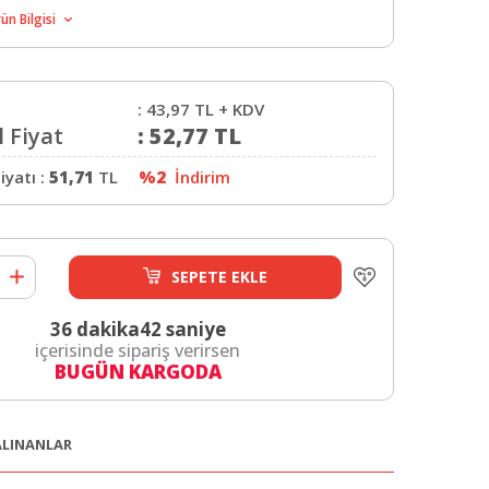
ün Bilgisi
:
43,97
TL + KDV
 Fiyat
:
52,77
TL
iyatı :
51,71
TL
%2
İndirim
SEPETE EKLE
36 dakika
42 saniye
içerisinde sipariş verirsen
BUGÜN KARGODA
 ALINANLAR