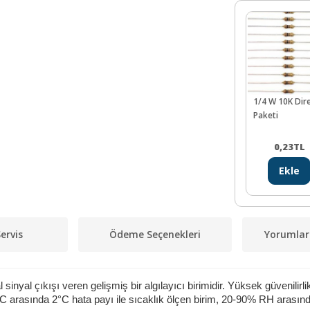
1/4 W 10K Dir
Paketi
0,23
TL
Ekle
ervis
Ödeme Seçenekleri
Yorumlar
l sinyal çıkışı veren gelişmiş bir algılayıcı birimidir. Yüksek güvenilir
le 50°C arasında 2°C hata payı ile sıcaklık ölçen birim, 20-90% RH aras