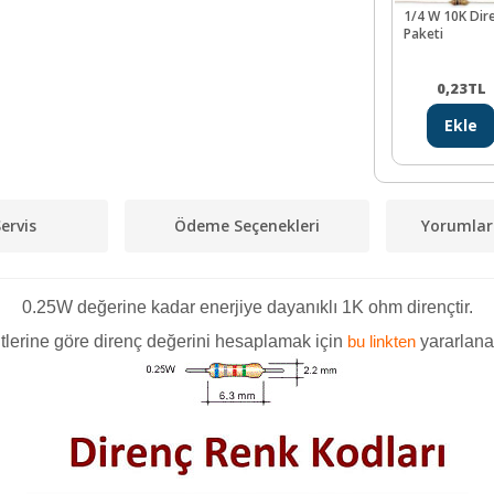
1/4 W 10K Dir
Paketi
0,23
TL
Ekle
ervis
Ödeme Seçenekleri
Yorumlar
0.25W değerine kadar enerjiye dayanıklı 1K ohm dirençtir.
tlerine göre direnç değerini hesaplamak için
yararlanab
bu linkten