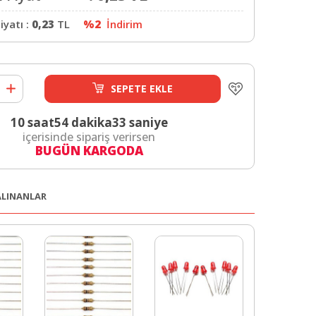
iyatı :
0,23
TL
%2
İndirim
SEPETE EKLE
10 saat
54 dakika
32 saniye
içerisinde sipariş verirsen
BUGÜN KARGODA
 ALINANLAR