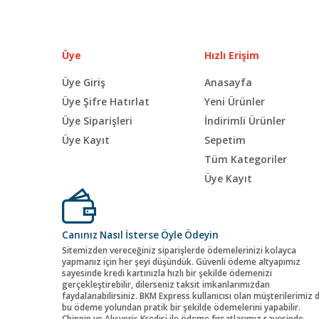
Üye
Hızlı Erişim
Üye Giriş
Anasayfa
Üye Şifre Hatırlat
Yeni Ürünler
Üye Siparişleri
İndirimli Ürünler
Üye Kayıt
Sepetim
Tüm Kategoriler
Üye Kayıt
Canınız Nasıl İsterse Öyle Ödeyin
Sitemizden vereceğiniz siparişlerde ödemelerinizi kolayca
yapmanız için her şeyi düşündük. Güvenli ödeme altyapımız
sayesinde kredi kartınızla hızlı bir şekilde ödemenizi
gerçekleştirebilir, dilerseniz taksit imkanlarımızdan
faydalanabilirsiniz. BKM Express kullanıcısı olan müşterilerimiz 
bu ödeme yolundan pratik bir şekilde ödemelerini yapabilir.
Chippin ve Alışveriş Kredisi ile ödeme fırsatlarımız sayesinde