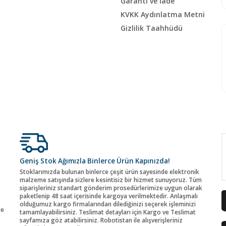
Garanti ve İade
KVKK Aydınlatma Metni
Gizlilik Taahhüdü
Geniş Stok Ağımızla Binlerce Ürün Kapınızda!
Stoklarımızda bulunan binlerce çeşit ürün sayesinde elektronik
malzeme satışında sizlere kesintisiz bir hizmet sunuyoruz. Tüm
siparişleriniz standart gönderim prosedürlerimize uygun olarak
paketlenip 48 saat içerisinde kargoya verilmektedir. Anlaşmalı
olduğumuz kargo firmalarından dilediğinizi seçerek işleminizi
de
tamamlayabilirsiniz. Teslimat detayları için Kargo ve Teslimat
sayfamıza göz atabilirsiniz. Robotistan ile alışverişleriniz