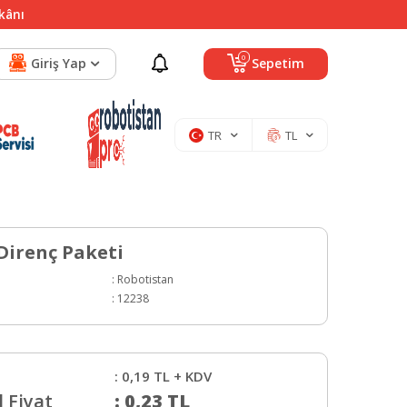
mkânı
0
Giriş Yap
Sepetim
TR
TL
 Direnç Paketi
:
Robotistan
:
12238
:
0,19
TL + KDV
 Fiyat
:
0,23
TL