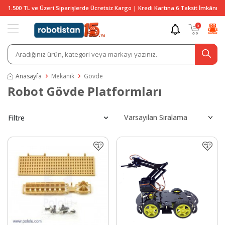
1.500 TL ve Üzeri Siparişlerde Ücretsiz Kargo | Kredi Kartına 6 Taksit İmkânı
0
Anasayfa
Mekanik
Gövde
Robot Gövde Platformları
Filtre