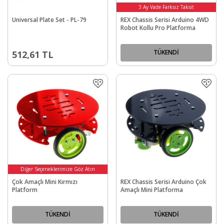
3 Ay Vade Farksız Taksit
3 Ay Vade Farksız Taksit
Universal Plate Set - PL-79
REX Chassis Serisi Arduino 4WD
Robot Kollu Pro Platforma
TÜKENDİ
512,61
TL
Diğer Seçeneklerimize Göz Atın
Çok Amaçlı Mini Kırmızı
REX Chassis Serisi Arduino Çok
Platform
Amaçlı Mini Platforma
TÜKENDİ
TÜKENDİ