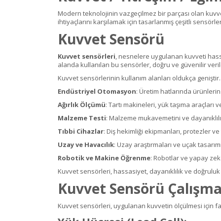
Modern teknolojinin vazgeçilmez bir parçası olan kuvvet
ihtiyaçlarını karşılamak için tasarlanmış çeşitli sensörle
Kuvvet Sensörü
Kuvvet sensörleri
, nesnelere uygulanan kuvveti hassas
alanda kullanılan bu sensörler, doğru ve güvenilir veril
Kuvvet sensörlerinin kullanım alanları oldukça geniştir.
Endüstriyel Otomasyon
: Üretim hatlarında ürünlerin 
Ağırlık Ölçümü
: Tartı makineleri, yük taşıma araçları v
Malzeme Testi
: Malzeme mukavemetini ve dayanıklılığ
Tıbbi Cihazlar
: Diş hekimliği ekipmanları, protezler ve 
Uzay ve Havacılık
: Uzay araştırmaları ve uçak tasarım
Robotik ve Makine Öğrenme
: Robotlar ve yapay zeka
Kuvvet sensörleri, hassasiyet, dayanıklılık ve doğruluk
Kuvvet Sensörü Çalışma
Kuvvet sensörleri, uygulanan kuvvetin ölçülmesi için far