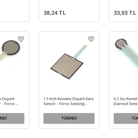
38,24
TL
33,03
TL
e Duyarlı
1.5 Inch Kuvvete Duyarlı Kare
0.2 İnç Kuvvet
 - Force-
Sensör - Force-Sensing
Dairesel Sens
r - 0.6 Inch
Resistor - 1.5 Inch Square -
 - PL-1696
PL-1645
NDİ
TÜKENDİ
TÜ