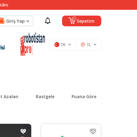
mkânı
0
Giriş Yap
Sepetim
TR
TL
at Azalan
Rastgele
Puana Göre