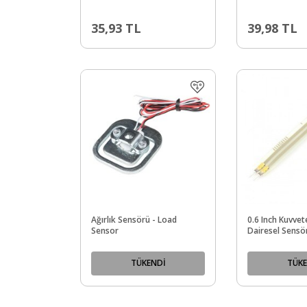
35,93
TL
39,98
TL
Ağırlık Sensörü - Load
0.6 Inch Kuvvet
Sensor
Dairesel Sensör
Sensing Resisto
Diameter Circle
TÜKENDİ
TÜKE