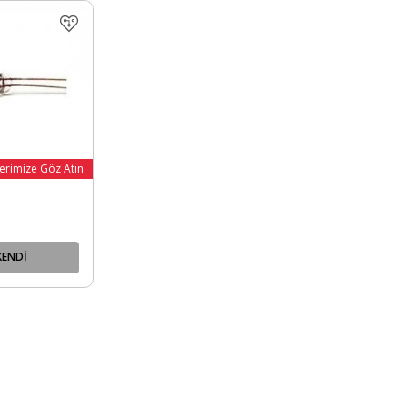
erimize Göz Atın
KENDİ