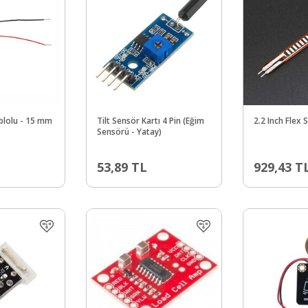
ablolu - 15 mm
Tilt Sensör Kartı 4 Pin (Eğim
2.2 Inch Flex 
Sensörü - Yatay)
53,89
TL
929,43
T