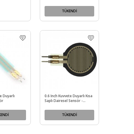
TÜKENDİ
e Duyarlı
0.6 Inch Kuvvete Duyarlı Kısa
ör
Saplı Dairesel Sensör -
Force-Sensing Resistor - PL-
2728
KENDİ
TÜKENDİ