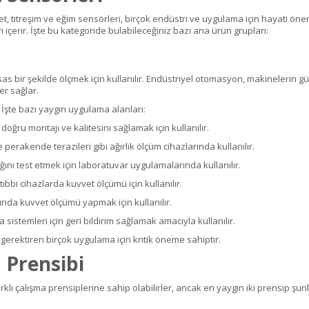
, titreşim ve eğim sensörleri, birçok endüstri ve uygulama için hayati öneme
ri içerir. İşte bu kategoride bulabileceğiniz bazı ana ürün grupları:
 bir şekilde ölçmek için kullanılır. Endüstriyel otomasyon, makinelerin güve
er sağlar.
 İşte bazı yaygın uygulama alanları:
doğru montajı ve kalitesini sağlamak için kullanılır.
e perakende terazileri gibi ağırlık ölçüm cihazlarında kullanılır.
ını test etmek için laboratuvar uygulamalarında kullanılır.
tıbbi cihazlarda kuvvet ölçümü için kullanılır.
ında kuvvet ölçümü yapmak için kullanılır.
 sistemleri için geri bildirim sağlamak amacıyla kullanılır.
 gerektiren birçok uygulama için kritik öneme sahiptir.
 Prensibi
klı çalışma prensiplerine sahip olabilirler, ancak en yaygın iki prensip şunl