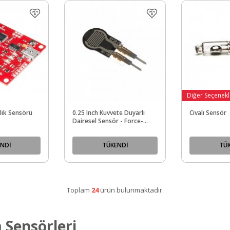
Diğer Seçenekl
lık Sensörü
0.25 Inch Kuvvete Duyarlı
Civalı Sensör
Dairesel Sensör - Force-
Sensing Resistor - PL-2727
NDİ
TÜKENDİ
TÜ
Toplam
24
ürün bulunmaktadır.
 Sensörleri