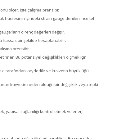
u ölçer. İşte çalışma prensibi:
 hücresinin içindeki strain gauge denilen ince tel
gauge'ların direnç değerleri değişir.
ü hassas bir şekilde hesaplanabilir.
çalışma prensibi:
rirler. Bu potansiyel değişiklikleri ölçmek için
hazı tarafından kaydedilir ve kuvvetin büyüklüğü
lanan kuvvetin neden olduğu bir değişiklik veya tepki
mek, yapısal sağlamlığı kontrol etmek ve enerji
i birçok alanda eğim ölçümü gereklidir. Bu sensörler,