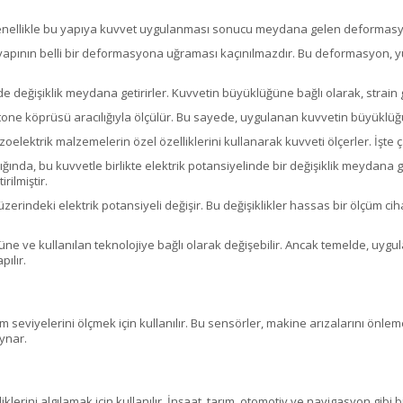
 genellikle bu yapıya kuvvet uygulanması sonucu meydana gelen deformasyon
apının belli bir deformasyona uğraması kaçınılmazdır. Bu deformasyon, yük
nde değişiklik meydana getirirler. Kuvvetin büyüklüğüne bağlı olarak, strain 
stone köprüsü aracılığıyla ölçülür. Bu sayede, uygulanan kuvvetin büyüklüğ
zoelektrik malzemelerin özel özelliklerini kullanarak kuvveti ölçerler. İşte 
nda, bu kuvvetle birlikte elektrik potansiyelinde bir değişiklik meydana geti
rilmiştir.
erindeki elektrik potansiyeli değişir. Bu değişiklikler hassas bir ölçüm ci
ne ve kullanılan teknolojiye bağlı olarak değişebilir. Ancak temelde, uygu
ılır.
im seviyelerini ölçmek için kullanılır. Bu sensörler, makine arızalarını önle
oynar.
liklerini algılamak için kullanılır. İnşaat, tarım, otomotiv ve navigasyon gib