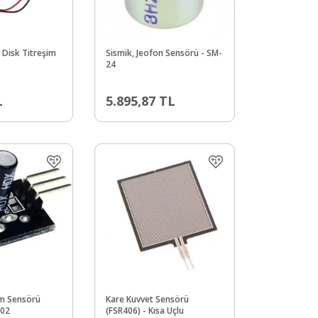
 Disk Titreşim
Sismik, Jeofon Sensörü - SM-
24
L
5.895,87
TL
im Sensörü
Kare Kuvvet Sensörü
002
(FSR406) - Kısa Uçlu