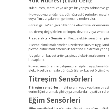
Yük Hücresi (Load Cell)
:
Yük hücresi, metal veya alaşım bir yapıya sahiptir ve
-Kuvvet uygulandığında, yük hücresi üzerindeki metal y
veya film parçalarının gerilmesine neden olur.
-Strain gauge'lar, gerildiklerinde elektriksel dirençleri
-Bu direnç değişiklikleri bir köprü devresi veya Wheat
Piezoelektrik Sensörler
: Piezoelektrik sensörler, pie
-Piezoelektrik malzemeler, üzerlerine kuvvet uygulandığı
piezoelektrik malzemenin iki tarafına elektrotlar yerleşti
-Uygulanan kuvvet arttıkça, piezoelektrik malzemenin üz
hesaplanır.
Kuvvet sensörlerinin çalışma prensipleri, uygulama türü
elektriksel bir sinyale dönüştürülerek kuvvet ölçümü yap
Titreşim Sensörleri
Titreşim sensörleri
, makinelerin veya yapıların titreş
verimliliğini artırmak gibi uygulamalarda hayati bir rol 
Eğim Sensörleri
Eğim sensörleri
, bir yüzeyin eğimini veya eğim değişik