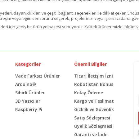
leri, dayanıklılıkları ve çeşitli bağlantı seçenekleri ile dikkat çeker. Endü
itreşim veya eğim sensörünü seçerek, projelerinizi veya işlerinizi daha güven
leri için geniş bir ürün yelpazesi sunuyoruz. Kaliteli ürünlerimizle, ölçüm v
Kategoriler
Önemli Bilgiler
Vade Farksız Ürünler
Ticari İletişim İzni
Arduino®
Robotistan Bonus
Sihirli Ürünler
Kolay Ödeme
3D Yazıcılar
Kargo ve Teslimat
Raspberry Pi
Gizlilik ve Güvenlik
Satış Sözleşmesi
Üyelik Sözleşmesi
Garanti ve İade