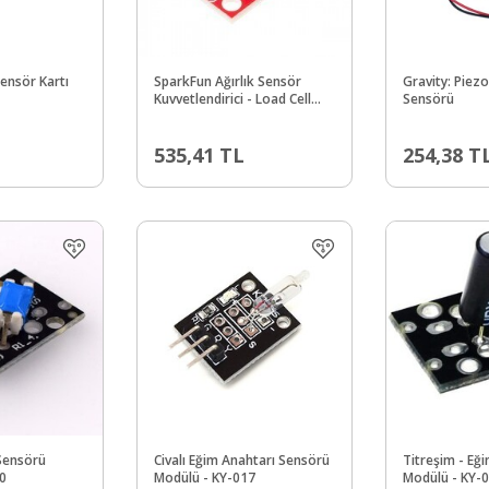
Sensör Kartı
SparkFun Ağırlık Sensör
Gravity: Piezo
Kuvvetlendirici - Load Cell
Sensörü
Amplifier - HX711 - 13879
535,41
TL
254,38
T
Sensörü
Civalı Eğim Anahtarı Sensörü
Titreşim - Eğ
0
Modülü - KY-017
Modülü - KY-