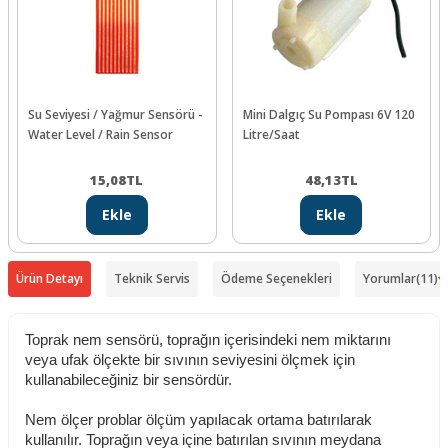
Su Seviyesi / Yağmur Sensörü -
Mini Dalgıç Su Pompası 6V 120
Water Level / Rain Sensor
Litre/Saat
15,08
TL
48,13
TL
Ekle
Ekle
Ürün Detayı
Teknik Servis
Ödeme Seçenekleri
Yorumlar
(11)
Toprak nem sensörü, toprağın içerisindeki nem miktarını
veya ufak ölçekte bir sıvının seviyesini ölçmek için
kullanabileceğiniz bir sensördür.
Nem ölçer problar ölçüm yapılacak ortama batırılarak
kullanılır. Toprağın veya içine batırılan sıvının meydana