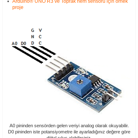
Arduino® UNO R3 ve Toprak nem sensörü için örnek
proje
A0 pininden sensörden gelen veriyi analog olarak okuyabilir.
D0 pininden iste potansiyometre ile ayarladığınız değere göre
dijital çıkış alabilirsiniz.