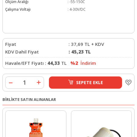
Ölçüm Aralığı
:
-55-150C
Çalışma Voltajı
:
4-30V/DC
Fiyat
:
37,69
TL + KDV
KDV Dahil Fiyat
:
45,23
TL
Havale/EFT Fiyatı :
44,33
TL
%2
İndirim
SEPETE EKLE
BİRLİKTE SATIN ALINANLAR