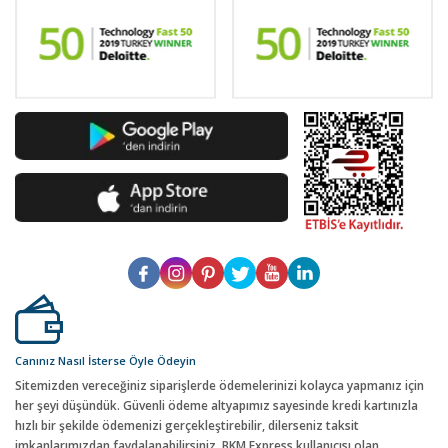
Canınız Nasıl İsterse Öyle Ödeyin
Sitemizden vereceğiniz siparişlerde ödemelerinizi kolayca yapmanız için
her şeyi düşündük. Güvenli ödeme altyapımız sayesinde kredi kartınızla
hızlı bir şekilde ödemenizi gerçekleştirebilir, dilerseniz taksit
imkanlarımızdan faydalanabilirsiniz. BKM Express kullanıcısı olan