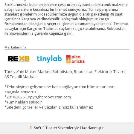
Stoklarımızda bulunan binlerce çeşit ürün sayesinde elektronik malzeme
satışında sizlere kesintisiz bir hizmet sunuyoruz. Tüm siparişleriniz
standart gönderim prosedürlerimize uygun olarak paketlenip 48 saat
içerisinde kargoya verilmektedir. Anlaşmalı olduğumuz kargo
firmalarından dilediğinizi seçerek işleminizi tamamlayabilirsiniz. Teslimat
detayları için Kargo ve Teslimat sayfamıza göz atabilirsiniz. Robotistan
ile alışverişleriniz güvenle kapınıza gelir.
Markalarımız
Türkiye’nin Maker Marketi Robotistan, Robotistan Elektronik Ticaret
AŞ Tescilli Markası
*Teknolojinin gelişmesine katkı sağlayan tüm bilim insanlarını
saygıyla anıyoruz.
*2010-2026 Copyright robotistan.com
*Tüm hakları saklıdır
*Sitedeki görseller ve yazılar izinsiz kullanılamaz
T
-Soft
E-Ticaret
Sistemleriyle Hazırlanmıştır.