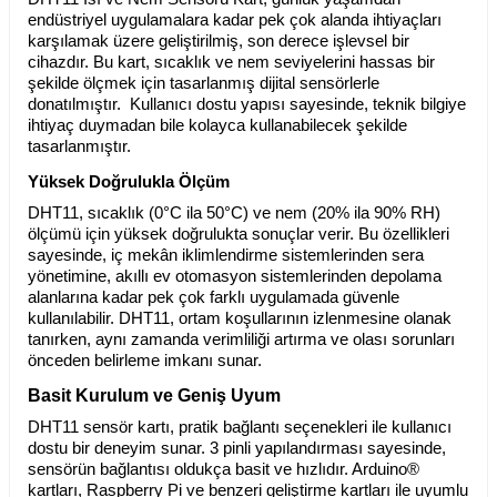
endüstriyel uygulamalara kadar pek çok alanda ihtiyaçları
karşılamak üzere geliştirilmiş, son derece işlevsel bir
cihazdır. Bu kart, sıcaklık ve nem seviyelerini hassas bir
şekilde ölçmek için tasarlanmış dijital sensörlerle
donatılmıştır.
Kullanıcı dostu yapısı sayesinde, teknik bilgiye
ihtiyaç duymadan bile kolayca kullanabilecek şekilde
tasarlanmıştır.
Yüksek Doğrulukla Ölçüm
DHT11, sıcaklık (0°C ila 50°C) ve nem (20% ila 90% RH)
ölçümü için yüksek doğrulukta sonuçlar verir. Bu özellikleri
sayesinde, iç mekân iklimlendirme sistemlerinden sera
yönetimine, akıllı ev otomasyon sistemlerinden depolama
alanlarına kadar pek çok farklı uygulamada güvenle
kullanılabilir. DHT11, ortam koşullarının izlenmesine olanak
tanırken, aynı zamanda verimliliği artırma ve olası sorunları
önceden belirleme imkanı sunar.
Basit Kurulum ve Geniş Uyum
DHT11 sensör kartı, pratik bağlantı seçenekleri ile kullanıcı
dostu bir deneyim sunar. 3 pinli yapılandırması sayesinde,
sensörün bağlantısı oldukça basit ve hızlıdır. Arduino®
kartları, Raspberry Pi ve benzeri geliştirme kartları ile uyumlu