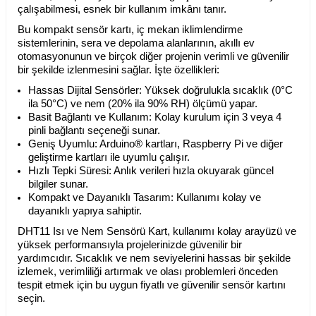
çalışabilmesi, esnek bir kullanım imkânı tanır.
Bu kompakt sensör kartı, iç mekan iklimlendirme
sistemlerinin, sera ve depolama alanlarının, akıllı ev
otomasyonunun ve birçok diğer projenin verimli ve güvenilir
bir şekilde izlenmesini sağlar. İşte özellikleri:
Hassas Dijital Sensörler: Yüksek doğrulukla sıcaklık (0°C
ila 50°C) ve nem (20% ila 90% RH) ölçümü yapar.
Basit Bağlantı ve Kullanım: Kolay kurulum için 3 veya 4
pinli bağlantı seçeneği sunar.
Geniş Uyumlu: Arduino® kartları, Raspberry Pi ve diğer
geliştirme kartları ile uyumlu çalışır.
Hızlı Tepki Süresi: Anlık verileri hızla okuyarak güncel
bilgiler sunar.
Kompakt ve Dayanıklı Tasarım: Kullanımı kolay ve
dayanıklı yapıya sahiptir.
DHT11 Isı ve Nem Sensörü Kart, kullanımı kolay arayüzü ve
yüksek performansıyla projelerinizde güvenilir bir
yardımcıdır. Sıcaklık ve nem seviyelerini hassas bir şekilde
izlemek, verimliliği artırmak ve olası problemleri önceden
tespit etmek için bu uygun fiyatlı ve güvenilir sensör kartını
seçin.