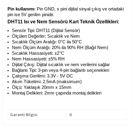
Pin kullanımı
: Pin GND, s pini dijital sinyal çıkış ve ortadaki
pin ise 5V gerilim pinidir.
DHT11 Isı ve Nem Sensörü Kart Teknik Özellikleri:
Sensör Tipi: DHT11 (Dijital Sensör)
Ölçülen Değerler: Sıcaklık ve Nem
Sıcaklık Ölçüm Aralığı: 0°C ila 50°C
Nem Ölçüm Aralığı: 20% ila 90% RH (Bağıl Nem)
Sıcaklık Hassasiyeti: ±2°C
Nem Hassasiyeti: ±5% RH
Dijital Çıkış: Dijital sıcaklık ve nem verilerini sağlar
Bağlantı Tipi: 3-pin veya 4-pin bağlantı seçenekleri
Çalışma Gerilimi: 3.3V - 5V DC
Akım Tüketimi: 2.5mA (maksimum)
Ölçü: Yaklaşık 20mm x 15mm
Montaj Delikleri: 2mm çapında montaj delikleri
Garanti Bilgisi
0