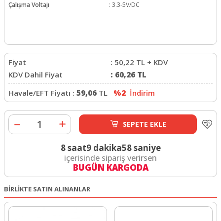
Çalışma Voltajı
:
3.3-5V/DC
Fiyat
:
50,22
TL + KDV
KDV Dahil Fiyat
:
60,26
TL
Havale/EFT Fiyatı :
59,06
TL
%2
İndirim
SEPETE EKLE
8 saat
9 dakika
58 saniye
içerisinde sipariş verirsen
BUGÜN KARGODA
BİRLİKTE SATIN ALINANLAR