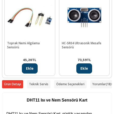
Toprak Nemi Algılama
HC-SR04 Ultrasonik Mesafe
Sensörü
Sensörü
45,20
TL
73,59
TL
Ekle
Ekle
Ürün Detayı
Teknik Servis
Ödeme Seçenekleri
Yorumlar
(18)
DHT11 Isı ve Nem Sensörü Kart
DHT11 Isı ve Nem Sensörü Kart, günlük yaşamdan