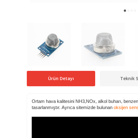
Ürün Detayı
Teknik S
Ortam hava kalitesini NH3,NOx, alkol buharı, benzen
tasarlanmıştır. Ayrıca sitemizde bulunan
oksijen se