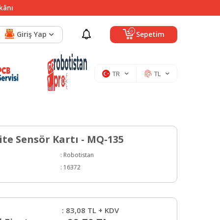
mkânı
0
Giriş Yap
Sepetim
TR
TL
ite Sensör Kartı - MQ-135
:
Robotistan
:
16372
:
83,08
TL + KDV