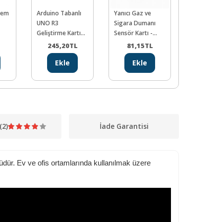
Nem
Arduino Tabanlı
Yanıcı Gaz ve
DHT11 Sıca
UNO R3
Sigara Dumanı
Nem Sens
Geliştirme Kartı
Sensör Kartı -
(CH340)
MQ-2
245,20
TL
81,15
TL
52,75
Ekle
Ekle
Ekl
(2)
İade Garantisi
dür. Ev ve ofis ortamlarında kullanılmak üzere