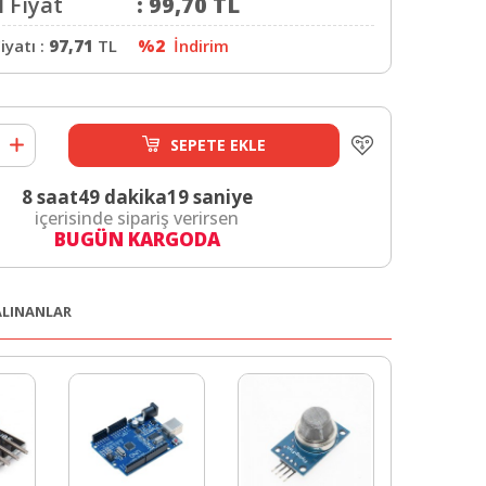
 Fiyat
:
99,70
TL
iyatı :
97,71
TL
%2
İndirim
SEPETE EKLE
8 saat
49 dakika
18 saniye
içerisinde sipariş verirsen
BUGÜN KARGODA
 ALINANLAR