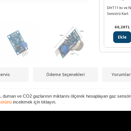
DHT11 Isı ve 
Sensörü Kart
60,28
TL
Ekle
ervis
Ödeme Seçenekleri
Yorumlar
, duman ve CO2 gazlarının miktarını ölçerek hesaplayan gaz sensörü
nsörünü
incelemek için tıklayın.