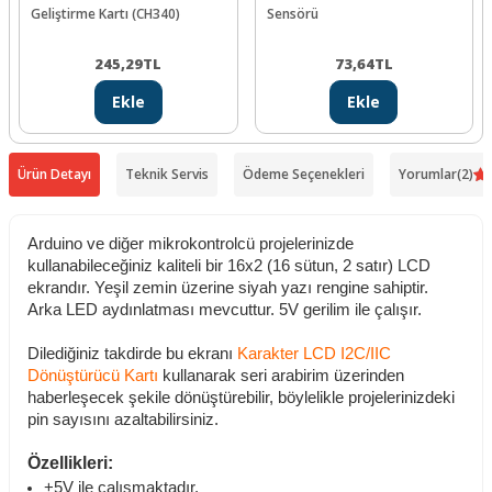
Geliştirme Kartı (CH340)
Sensörü
245,29
TL
73,64
TL
Ekle
Ekle
Ürün Detayı
Teknik Servis
Ödeme Seçenekleri
Yorumlar
(2)
Arduino ve diğer mikrokontrolcü projelerinizde
kullanabileceğiniz kaliteli bir 16x2 (16 sütun, 2 satır) LCD
ekrandır. Yeşil zemin üzerine siyah yazı rengine sahiptir.
Arka LED aydınlatması mevcuttur. 5V gerilim ile çalışır.
Dilediğiniz takdirde bu ekranı
Karakter LCD I2C/IIC
Dönüştürücü Kartı
kullanarak seri arabirim üzerinden
haberleşecek şekile dönüştürebilir, böylelikle projelerinizdeki
pin sayısını azaltabilirsiniz.
Özellikleri:
+5V ile çalışmaktadır.