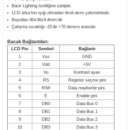
Back Lighting özelliğine sahiptir.
LCD arka fon ışığı olmadan 4mA akım çekmektedir.
Boyutları 80x36x9.4mm'dir
Çalışma sıcaklığı -20 ile +70 derece arasıdır.
Bacak Bağlantıları:
LCD Pin
Sembol
Bağlantı
1
Vss
GND
2
Vdd
+5V
3
Vo
Kontrast ayarı
4
RS
Register seçme pini
5
R/W
Data read/write pini.
6
E
Enable pini
7
DB0
Data Bus 0
8
DB1
Data Bus 1
9
DB2
Data Bus 2
10
DB3
Data Bus 3