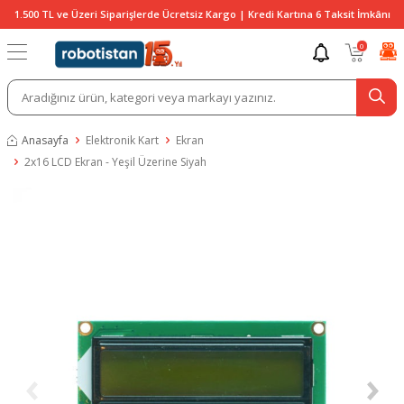
1.500 TL ve Üzeri Siparişlerde Ücretsiz Kargo | Kredi Kartına 6 Taksit İmkânı
0
Anasayfa
Elektronik Kart
Ekran
2x16 LCD Ekran - Yeşil Üzerine Siyah