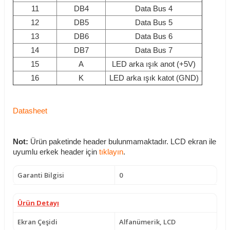
11
DB4
Data Bus 4
12
DB5
Data Bus 5
13
DB6
Data Bus 6
14
DB7
Data Bus 7
15
A
LED arka ışık anot (+5V)
16
K
LED arka ışık katot (GND)
Datasheet
Not:
Ürün paketinde header bulunmamaktadır. LCD ekran ile
uyumlu erkek header için
tıklayın
.
Garanti Bilgisi
0
Ürün Detayı
Ekran Çeşidi
Alfanümerik, LCD