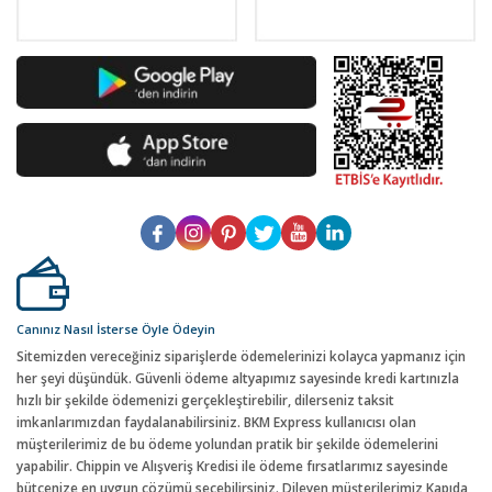
Canınız Nasıl İsterse Öyle Ödeyin
Sitemizden vereceğiniz siparişlerde ödemelerinizi kolayca yapmanız için
her şeyi düşündük. Güvenli ödeme altyapımız sayesinde kredi kartınızla
hızlı bir şekilde ödemenizi gerçekleştirebilir, dilerseniz taksit
imkanlarımızdan faydalanabilirsiniz. BKM Express kullanıcısı olan
müşterilerimiz de bu ödeme yolundan pratik bir şekilde ödemelerini
yapabilir. Chippin ve Alışveriş Kredisi ile ödeme fırsatlarımız sayesinde
bütçenize en uygun çözümü seçebilirsiniz. Dileyen müşterilerimiz Kapıda