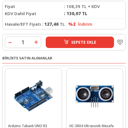
Fiyat
:
108,39
TL + KDV
KDV Dahil Fiyat
:
130,07
TL
Havale/EFT Fiyatı :
127,46
TL
%2
İndirim
SEPETE EKLE
BİRLİKTE SATIN ALINANLAR
Arduino Tabanlı UNO R3
HC-SR04 Ultrasonik Mesafe