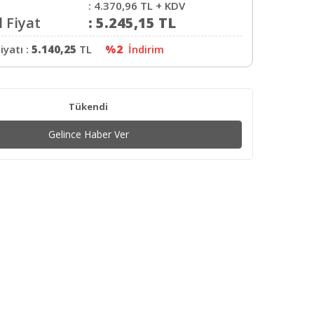
:
4.370,96
TL + KDV
 Fiyat
:
5.245,15
TL
iyatı :
5.140,25
TL
%2
İndirim
Tükendi
Gelince Haber Ver