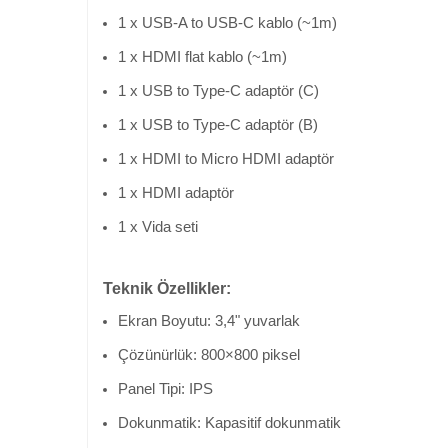
1 x USB-A to USB-C kablo (~1m)
1 x HDMI flat kablo (~1m)
1 x USB to Type-C adaptör (C)
1 x USB to Type-C adaptör (B)
1 x HDMI to Micro HDMI adaptör
1 x HDMI adaptör
1 x Vida seti
Teknik Özellikler:
Ekran Boyutu: 3,4" yuvarlak
Çözünürlük: 800×800 piksel
Panel Tipi: IPS
Dokunmatik: Kapasitif dokunmatik