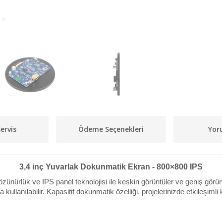
ervis
Ödeme Seçenekleri
Yor
3,4 inç Yuvarlak Dokunmatik Ekran - 800×800 IPS
özünürlük ve IPS panel teknolojisi ile keskin görüntüler ve geniş g
ullanılabilir. Kapasitif dokunmatik özelliği, projelerinizde etkileşiml