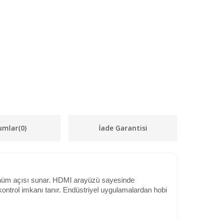
umlar
(0)
İade Garantisi
örünüm açısı sunar. HDMI arayüzü sayesinde
i kontrol imkanı tanır. Endüstriyel uygulamalardan hobi