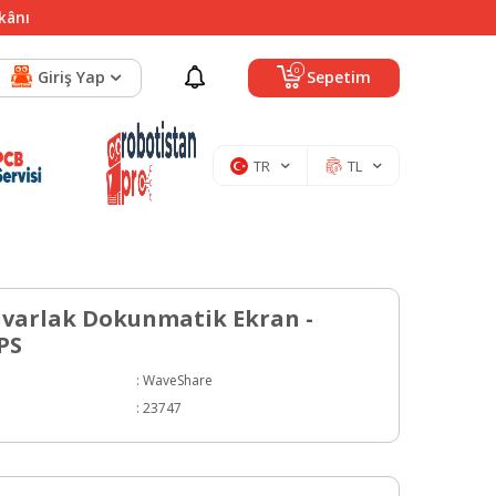
mkânı
0
Giriş Yap
Sepetim
TR
TL
Yuvarlak Dokunmatik Ekran -
PS
:
WaveShare
:
23747