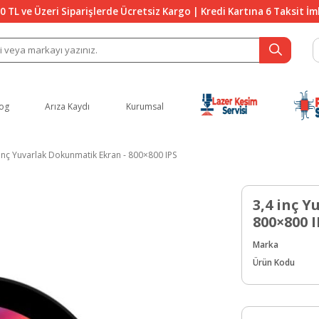
0 TL ve Üzeri Siparişlerde Ücretsiz Kargo | Kredi Kartına 6 Taksit İ
og
Arıza Kaydı
Kurumsal
 inç Yuvarlak Dokunmatik Ekran - 800×800 IPS
3,4 inç 
800×800 I
Marka
Ürün Kodu