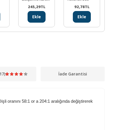
(CH340)
ULN2003A 
L
245,29
TL
92,78
TL
98,00
Motor Sür
Ekle
Ekle
Ekl
Kartı
17)
İade Garantisi
işli oranını 58:1 or a 204:1 aralığında değiştirerek