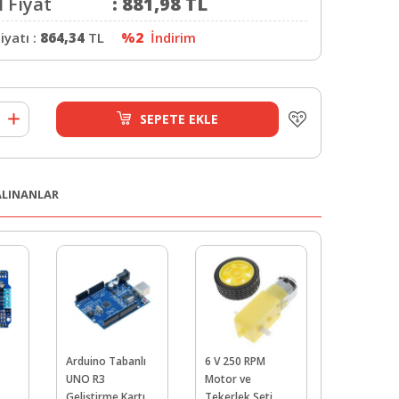
 Fiyat
:
881,98
TL
iyatı :
864,34
TL
%2
İndirim
SEPETE EKLE
 ALINANLAR
Arduino Tabanlı
6 V 250 RPM
28 BYJ-48
UNO R3
Motor ve
Redüktörlü
Geliştirme Kartı
Tekerlek Seti
Motor ve