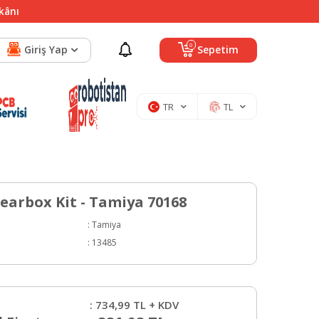
mkânı
0
Giriş Yap
Sepetim
TR
TL
earbox Kit - Tamiya 70168
:
Tamiya
:
13485
:
734,99
TL + KDV