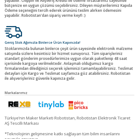
yapabilir. Chippin ve Alışveriş Kredisi ile ödeme fırsatlarımız sayesinde
bütçenize en uygun çözümü seçebilirsiniz. Dileyen müşterilerimiz Kapıda
Ödeme seçeneğini tercih ederek ürününü teslim alırken ödemesini
yapabilir. Robotistan'dan sipariş verme keyfi :)
Geniş Stok Ağımızla Binlerce Ürün Kapınızda!
Stoklarımızda bulunan binlerce çeşit ürün sayesinde elektronik malzeme
satışında sizlere kesintisiz bir hizmet sunuyoruz. Tüm siparişleriniz
standart gönderim prosedürlerimize uygun olarak paketlenip 48 saat
içerisinde kargoya verilmektedir. Anlaşmalı olduğumuz kargo
firmalarından dilediğinizi seçerek işleminizi tamamlayabilirsiniz. Teslimat
detayları için Kargo ve Teslimat sayfamıza göz atabilirsiniz. Robotistan
ile alışverişleriniz güvenle kapınıza gelir.
Markalarımız
Türkiye’nin Maker Marketi Robotistan, Robotistan Elektronik Ticaret
AŞ Tescilli Markası
*Teknolojinin gelişmesine katkı sağlayan tüm bilim insanlarını
saygıyla anıyoruz.