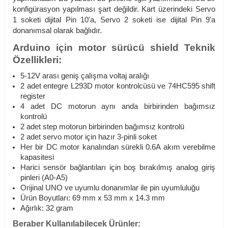
konfigürasyon yapılması şart değildir. Kart üzerindeki Servo
1 soketi dijital Pin 10'a, Servo 2 soketi ise dijital Pin 9'a
donanımsal olarak bağlıdır.
Arduino için motor sürücü shield Teknik
Özellikleri:
5-12V arası geniş çalışma voltaj aralığı
2 adet entegre L293D motor kontrolcüsü ve 74HC595 shift
register
4 adet DC motorun aynı anda birbirinden bağımsız
kontrolü
2 adet step motorun birbirinden bağımsız kontrolü
2 adet servo motor için hazır 3-pinli soket
Her bir DC motor kanalından sürekli 0.6A akım verebilme
kapasitesi
Harici sensör bağlantıları için boş bırakılmış analog giriş
pinleri (A0-A5)
Orijinal UNO ve uyumlu donanımlar ile pin uyumluluğu
Ürün Boyutları: 69 mm x 53 mm x 14.3 mm
Ağırlık: 32 gram
Beraber Kullanılabilecek Ürünler: