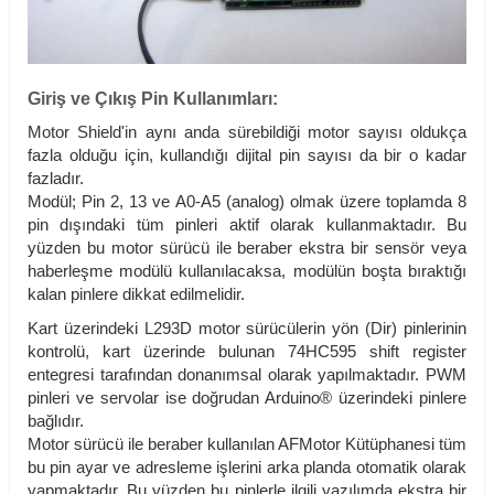
Giriş ve Çıkış Pin Kullanımları:
Motor Shield'in aynı anda sürebildiği motor sayısı oldukça
fazla olduğu için, kullandığı dijital pin sayısı da bir o kadar
fazladır.
Modül; Pin 2, 13 ve A0-A5 (analog) olmak üzere toplamda 8
pin dışındaki tüm pinleri aktif olarak kullanmaktadır. Bu
yüzden bu motor sürücü ile beraber ekstra bir sensör veya
haberleşme modülü kullanılacaksa, modülün boşta bıraktığı
kalan pinlere dikkat edilmelidir.
Kart üzerindeki L293D motor sürücülerin yön (Dir) pinlerinin
kontrolü, kart üzerinde bulunan 74HC595 shift register
entegresi tarafından donanımsal olarak yapılmaktadır. PWM
pinleri ve servolar ise doğrudan Arduino® üzerindeki pinlere
bağlıdır.
Motor sürücü ile beraber kullanılan AFMotor Kütüphanesi tüm
bu pin ayar ve adresleme işlerini arka planda otomatik olarak
yapmaktadır. Bu yüzden bu pinlerle ilgili yazılımda ekstra bir