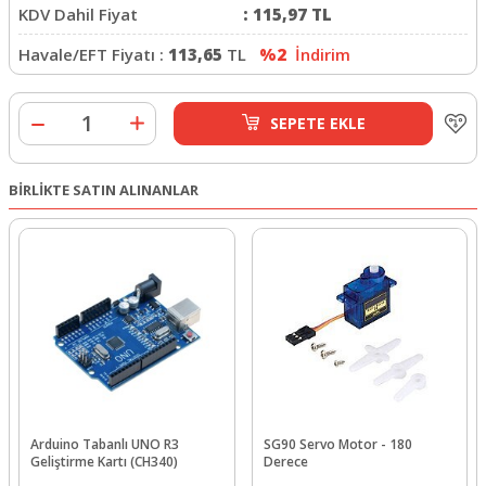
KDV Dahil Fiyat
:
115,97
TL
Havale/EFT Fiyatı :
113,65
TL
%2
İndirim
SEPETE EKLE
BİRLİKTE SATIN ALINANLAR
Arduino Tabanlı UNO R3
SG90 Servo Motor - 180
Geliştirme Kartı (CH340)
Derece