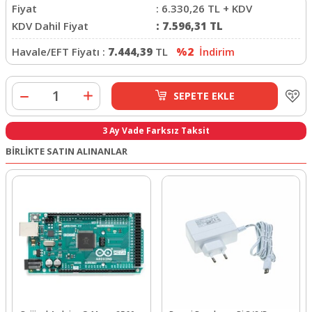
Fiyat
:
6.330,26
TL + KDV
KDV Dahil Fiyat
:
7.596,31
TL
Havale/EFT Fiyatı :
7.444,39
TL
%2
İndirim
SEPETE EKLE
3 Ay Vade Farksız Taksit
BİRLİKTE SATIN ALINANLAR