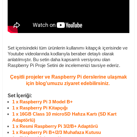
Set içerisindeki tüm ürünlerin kullanımı kitapçık içerisinde ve
Youtube videolarında kodlarıyla beraber detaylı olarak
anlatılmıştır. Bu setin daha kapsamlı versiyonu olan
Raspberry Pi Proje Setini
de incelemenizi tavsiye ederiz.
Çeşitli projeler ve Raspberry Pi derslerine ulaşmak
için blog'umuzu ziyaret edebilirsiniz.
Set İçeriği:
1 x Raspberry Pi 3 Model B+
1 x Raspberry Pi K
itapçığı
1 x
16GB Class 10 microSD Hafıza Kartı (SD Kart
Adaptörlü)
1 x Resmi Raspberry Pi 3/2/B+ Adaptörü
1 x Raspberry Pi B+/2/3 Muhafaza Kutusu