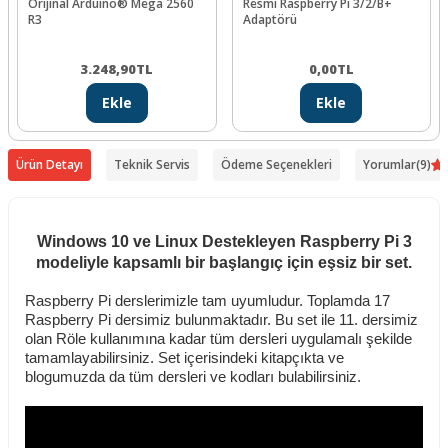
Orijinal Arduino® Mega 2560
Resmi Raspberry Pi 3/2/B+
R3
Adaptörü
3.248,90
TL
0,00
TL
Ekle
Ekle
Ürün Detayı
Teknik Servis
Ödeme Seçenekleri
Yorumlar
(9)
Windows 10 ve Linux Destekleyen Raspberry Pi 3
modeliyle kapsamlı bir başlangıç için eşsiz bir set.
Raspberry Pi derslerimizle tam uyumludur. Toplamda 17
Raspberry Pi dersimiz bulunmaktadır. Bu set ile 11. dersimiz
olan Röle kullanımına kadar tüm dersleri uygulamalı şekilde
tamamlayabilirsiniz. Set içerisindeki kitapçıkta ve
blogumuzda da tüm dersleri ve kodları bulabilirsiniz.