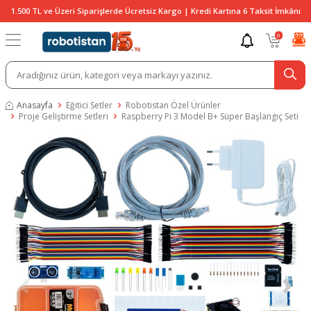
1.500 TL ve Üzeri Siparişlerde Ücretsiz Kargo | Kredi Kartına 6 Taksit İmkânı
0
Anasayfa
Eğitici Setler
Robotistan Özel Ürünler
Proje Geliştirme Setleri
Raspberry Pi 3 Model B+ Süper Başlangıç Seti