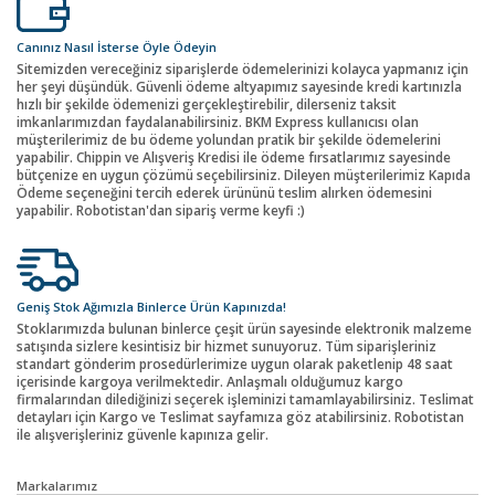
Canınız Nasıl İsterse Öyle Ödeyin
Sitemizden vereceğiniz siparişlerde ödemelerinizi kolayca yapmanız için
her şeyi düşündük. Güvenli ödeme altyapımız sayesinde kredi kartınızla
hızlı bir şekilde ödemenizi gerçekleştirebilir, dilerseniz taksit
imkanlarımızdan faydalanabilirsiniz. BKM Express kullanıcısı olan
müşterilerimiz de bu ödeme yolundan pratik bir şekilde ödemelerini
yapabilir. Chippin ve Alışveriş Kredisi ile ödeme fırsatlarımız sayesinde
bütçenize en uygun çözümü seçebilirsiniz. Dileyen müşterilerimiz Kapıda
Ödeme seçeneğini tercih ederek ürününü teslim alırken ödemesini
yapabilir. Robotistan'dan sipariş verme keyfi :)
Geniş Stok Ağımızla Binlerce Ürün Kapınızda!
Stoklarımızda bulunan binlerce çeşit ürün sayesinde elektronik malzeme
satışında sizlere kesintisiz bir hizmet sunuyoruz. Tüm siparişleriniz
standart gönderim prosedürlerimize uygun olarak paketlenip 48 saat
içerisinde kargoya verilmektedir. Anlaşmalı olduğumuz kargo
firmalarından dilediğinizi seçerek işleminizi tamamlayabilirsiniz. Teslimat
detayları için Kargo ve Teslimat sayfamıza göz atabilirsiniz. Robotistan
ile alışverişleriniz güvenle kapınıza gelir.
Markalarımız