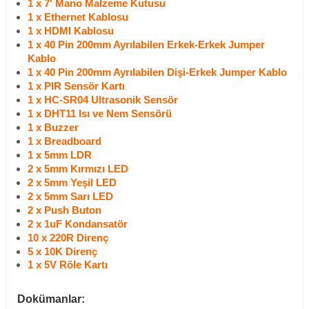
1 x 7' Mano Malzeme Kutusu
1 x Ethernet Kablosu
1 x HDMI Kablosu
1 x 40 Pin 200mm Ayrılabilen Erkek-Erkek Jumper
Kablo
1 x 40 Pin 200mm Ayrılabilen Dişi-Erkek Jumper Kablo
1 x PIR Sensör Kartı
1 x HC-SR04 Ultrasonik Sensör
1 x DHT11 Isı ve Nem Sensörü
1 x Buzzer
1 x Breadboard
1 x 5mm LDR
2 x 5mm Kırmızı LED
2 x 5mm Yeşil LED
2 x 5mm Sarı LED
2 x Push Buton
2 x 1uF Kondansatör
10 x 220R Direnç
5 x 10K Direnç
1 x 5V Röle Kartı
Dokümanlar: