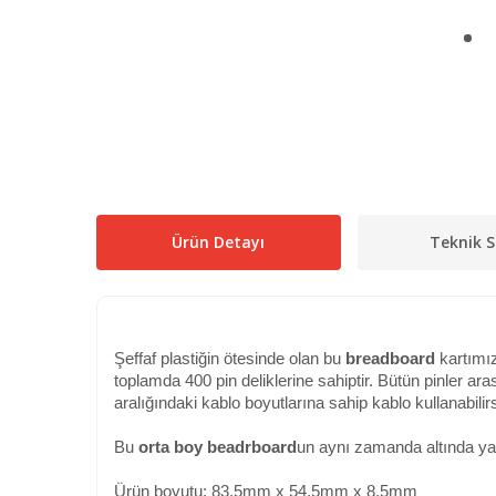
Ürün Detayı
Teknik S
Şeffaf plastiğin ötesinde olan bu
breadboard
kartımız
toplamda 400 pin deliklerine sahiptir. Bütün pinler aras
aralığındaki kablo boyutlarına sahip kablo kullanabilirs
Bu
orta boy beadrboard
un aynı zamanda altında yapı
Ürün boyutu: 83.5mm x 54.5mm x 8.5mm