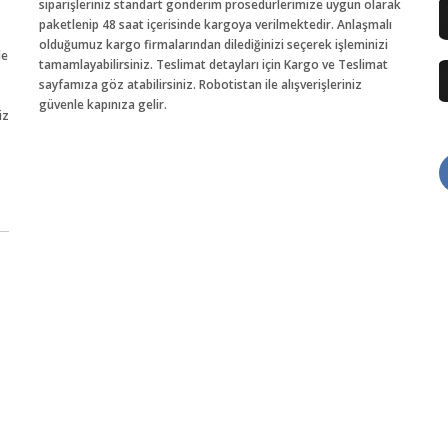
siparişleriniz standart gönderim prosedürlerimize uygun olarak
paketlenip 48 saat içerisinde kargoya verilmektedir. Anlaşmalı
olduğumuz kargo firmalarından dilediğinizi seçerek işleminizi
de
tamamlayabilirsiniz. Teslimat detayları için Kargo ve Teslimat
sayfamıza göz atabilirsiniz. Robotistan ile alışverişleriniz
güvenle kapınıza gelir.
iz