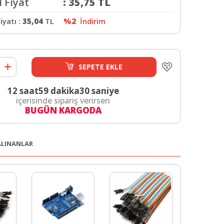
 Fiyat
:
35,75
TL
iyatı :
35,04
TL
%2
İndirim
SEPETE EKLE
12 saat
59 dakika
29 saniye
içerisinde sipariş verirsen
BUGÜN KARGODA
 ALINANLAR