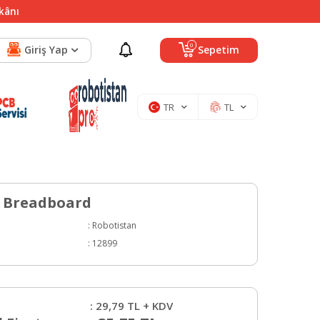
mkânı
0
Giriş Yap
Sepetim
TR
TL
y Breadboard
:
Robotistan
:
12899
:
29,79
TL + KDV