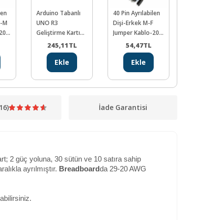
len
Arduino Tabanlı
40 Pin Ayrılabilen
Pasif Buzz
M-M
UNO R3
Dişi-Erkek M-F
7V, 12mm
-200
Geliştirme Kartı
Jumper Kablo-200
(CH340)
mm
245,11
TL
54,47
TL
19,47
Ekle
Ekle
Ekl
16)
İade Garantisi
rt; 2 güç yoluna, 30 sütün ve 10 satıra sahip
ralıkla ayrılmıştır.
Breadboard
da 29-20 AWG
ilirsiniz.