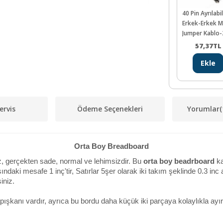
40 Pin Ayrılabi
Erkek-Erkek 
Jumper Kablo
mm
57,37
TL
Ekle
ervis
Ödeme Seçenekleri
Yorumlar
(
Orta Boy Breadboard
, gerçekten sade, normal ve lehimsizdir. Bu
orta boy beadrboard
ka
ındaki mesafe 1 inç'tir, Satırlar 5şer olarak iki takım şeklinde 0.3 inc a
iniz.
şkanı vardır, ayrıca bu bordu daha küçük iki parçaya kolaylıkla ayırab