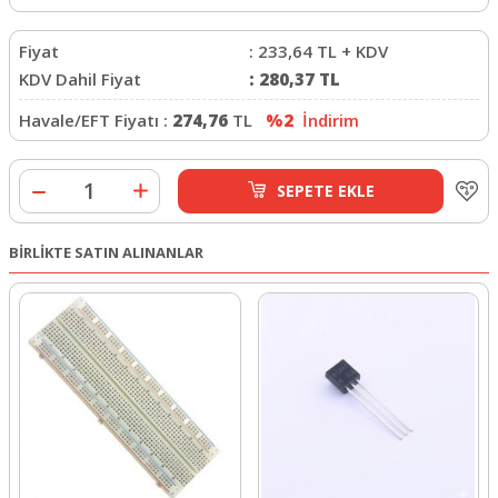
Fiyat
:
233,64
TL + KDV
KDV Dahil Fiyat
:
280,37
TL
Havale/EFT Fiyatı :
274,76
TL
%2
İndirim
SEPETE EKLE
BİRLİKTE SATIN ALINANLAR