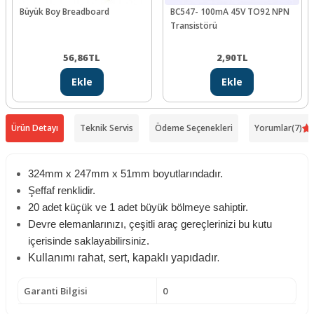
Büyük Boy Breadboard
BC547- 100mA 45V TO92 NPN
Transistörü
56,86
TL
2,90
TL
Ekle
Ekle
Ürün Detayı
Teknik Servis
Ödeme Seçenekleri
Yorumlar
(7)
324mm x 247mm x 51mm boyutlarındadır.
Şeffaf renklidir.
20 adet küçük ve 1 adet büyük bölmeye sahiptir.
Devre elemanlarınızı, çeşitli araç gereçlerinizi bu kutu
içerisinde saklayabilirsiniz.
.
Kullanımı rahat, sert, kapaklı yapıdadır
Garanti Bilgisi
0