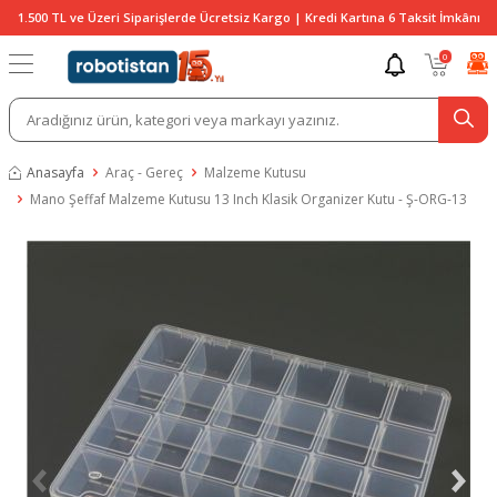
1.500 TL ve Üzeri Siparişlerde Ücretsiz Kargo | Kredi Kartına 6 Taksit İmkânı
0
Anasayfa
Araç - Gereç
Malzeme Kutusu
Mano Şeffaf Malzeme Kutusu 13 Inch Klasik Organizer Kutu - Ş-ORG-13