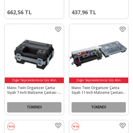
16
662,56
TL
437,96
TL
Diğer Seçeneklerimize Göz Atın
Diğer Seçeneklerimize Göz Atın
Mano Twin Organizer Çanta
Mano Twin Organizer Çanta
Siyah 7 Inch Malzeme Çantası -
Siyah 11 Inch Malzeme Çantası -
T-ORG-7
T-ORG-11
TÜKENDİ
TÜKENDİ
%
32
%
16