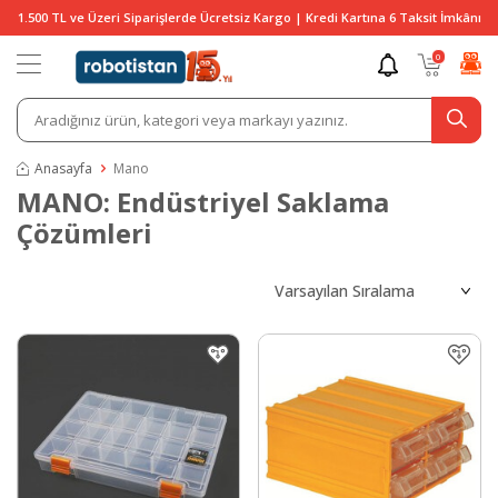
1.500 TL ve Üzeri Siparişlerde Ücretsiz Kargo | Kredi Kartına 6 Taksit İmkânı
0
Anasayfa
Mano
MANO: Endüstriyel Saklama
Çözümleri