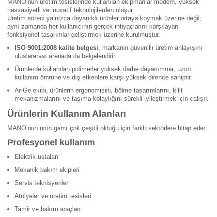
MANO’nun üretim tesislerinde kullanılan ekipmanlar modern, yüksek
hassasiyetli ve inovatif teknolojilerden oluşur.
Üretim süreci yalnızca dayanıklı ürünler ortaya koymak üzerine değil;
aynı zamanda her kullanıcının gerçek ihtiyaçlarını karşılayan
fonksiyonel tasarımlar geliştirmek üzerine kurulmuştur.
ISO 9001:2008 kalite belgesi
, markanın güvenilir üretim anlayışını
uluslararası arenada da belgelendirir.
Ürünlerde kullanılan polimerler yüksek darbe dayanımına, uzun
kullanım ömrüne ve dış etkenlere karşı yüksek dirence sahiptir.
Ar-Ge ekibi, ürünlerin ergonomisini, bölme tasarımlarını, kilit
mekanizmalarını ve taşıma kolaylığını sürekli iyileştirmek için çalışır.
Ürünlerin Kullanım Alanları
MANO’nun ürün gamı çok çeşitli olduğu için farklı sektörlere hitap eder:
Profesyonel kullanım
Elektrik ustaları
Mekanik bakım ekipleri
Servis teknisyenleri
Atölyeler ve üretim tesisleri
Tamir ve bakım araçları