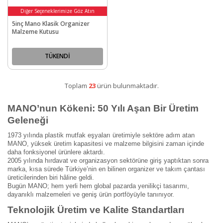
Diğer Seçeneklerimize Göz Atın
5inç Mano Klasik Organizer
Malzeme Kutusu
TÜKENDİ
Toplam
23
ürün bulunmaktadır.
MANO’nun Kökeni: 50 Yılı Aşan Bir Üretim
Geleneği
1973 yılında plastik mutfak eşyaları üretimiyle sektöre adım atan
MANO, yüksek üretim kapasitesi ve malzeme bilgisini zaman içinde
daha fonksiyonel ürünlere aktardı.
2005 yılında hırdavat ve organizasyon sektörüne giriş yaptıktan sonra
marka, kısa sürede Türkiye’nin en bilinen organizer ve takım çantası
üreticilerinden biri hâline geldi.
Bugün MANO; hem yerli hem global pazarda yenilikçi tasarımı,
dayanıklı malzemeleri ve geniş ürün portföyüyle tanınıyor.
Teknolojik Üretim ve Kalite Standartları