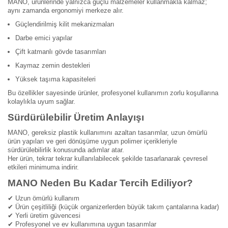
MANO, ürünlerinde yalnızca güçlü malzemeler kullanmakla kalmaz;
aynı zamanda ergonomiyi merkeze alır.
Güçlendirilmiş kilit mekanizmaları
Darbe emici yapılar
Çift katmanlı gövde tasarımları
Kaymaz zemin destekleri
Yüksek taşıma kapasiteleri
Bu özellikler sayesinde ürünler, profesyonel kullanımın zorlu koşullarına
kolaylıkla uyum sağlar.
Sürdürülebilir Üretim Anlayışı
MANO, gereksiz plastik kullanımını azaltan tasarımlar, uzun ömürlü
ürün yapıları ve geri dönüşüme uygun polimer içerikleriyle
sürdürülebilirlik konusunda adımlar atar.
Her ürün, tekrar tekrar kullanılabilecek şekilde tasarlanarak çevresel
etkileri minimuma indirir.
MANO Neden Bu Kadar Tercih Ediliyor?
✔ Uzun ömürlü kullanım
✔ Ürün çeşitliliği (küçük organizerlerden büyük takım çantalarına kadar)
✔ Yerli üretim güvencesi
✔ Profesyonel ve ev kullanımına uygun tasarımlar