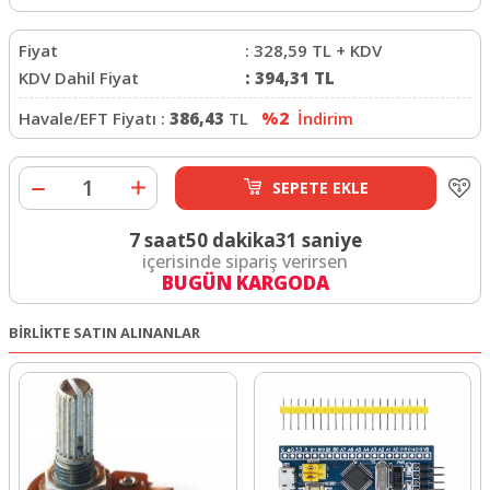
Fiyat
:
328,59
TL + KDV
KDV Dahil Fiyat
:
394,31
TL
Havale/EFT Fiyatı :
386,43
TL
%2
İndirim
SEPETE EKLE
7 saat
50 dakika
30 saniye
içerisinde sipariş verirsen
BUGÜN KARGODA
BİRLİKTE SATIN ALINANLAR