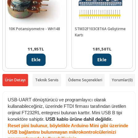
10K Potansiyometre - WH148
STM32F103C8T6A Geliştirme
Kartı
11,95
TL
181,50
TL
Ekle
Ekle
Ürün Detayı
Teknik Servis
Ödeme Seçenekleri
Yorumlar
(0)
USB-UART dönüştürücü ve programlayıcı olarak
kullanabileceğiniz, üzerinde FTDI firması tarafından üretilen
orijinal FT232RL entegresi bulunan karttır. Mini USB B tipi
konektöre sahiptir.
USB kablo ürüne dahil değildir.
Reset pini bulunur, böylelikle Arduino Mini gibi üzerinde
USB bağlantısı bulunmayan mikrokontrolcülerinizi