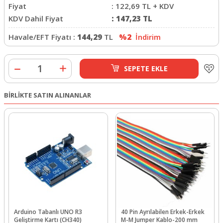
Fiyat
:
122,69
TL + KDV
KDV Dahil Fiyat
:
147,23
TL
Havale/EFT Fiyatı :
144,29
TL
%2
İndirim
SEPETE EKLE
BİRLİKTE SATIN ALINANLAR
Arduino Tabanlı UNO R3
40 Pin Ayrılabilen Erkek-Erkek
Geliştirme Kartı (CH340)
M-M Jumper Kablo-200 mm