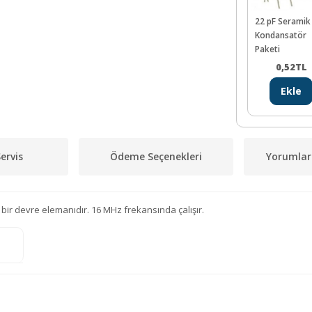
22 pF Seramik
Kondansatör
Paketi
0,52
TL
Ekle
ervis
Ödeme Seçenekleri
Yorumlar
n bir devre elemanıdır. 16 MHz frekansında çalışır.