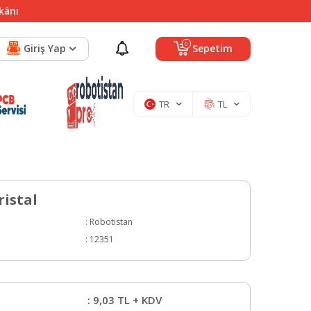
mkânı
0
Giriş Yap
Sepetim
TR
TL
ristal
:
Robotistan
:
12351
:
9,03
TL + KDV