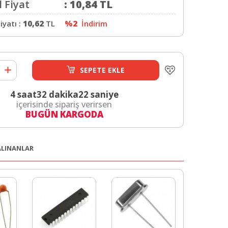
 Fiyat
:
10,84
TL
iyatı :
10,62
TL
%2
İndirim
SEPETE EKLE
4 saat
32 dakika
22 saniye
içerisinde sipariş verirsen
BUGÜN KARGODA
 ALINANLAR