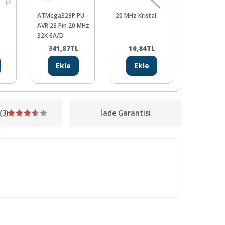
ATMega328P PU -
20 MHz Kristal
28 Pin Dip
AVR 28 Pin 20 MHz
32K 6A/D
341,87
TL
10,84
TL
3,77
Ekle
Ekle
Ekl
(3)
İade Garantisi