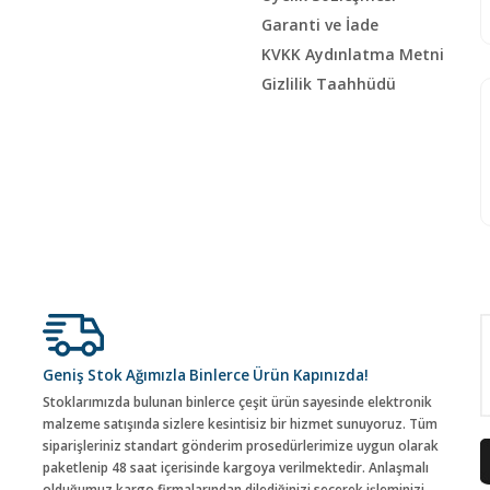
Garanti ve İade
KVKK Aydınlatma Metni
Gizlilik Taahhüdü
Geniş Stok Ağımızla Binlerce Ürün Kapınızda!
Stoklarımızda bulunan binlerce çeşit ürün sayesinde elektronik
malzeme satışında sizlere kesintisiz bir hizmet sunuyoruz. Tüm
siparişleriniz standart gönderim prosedürlerimize uygun olarak
paketlenip 48 saat içerisinde kargoya verilmektedir. Anlaşmalı
olduğumuz kargo firmalarından dilediğinizi seçerek işleminizi