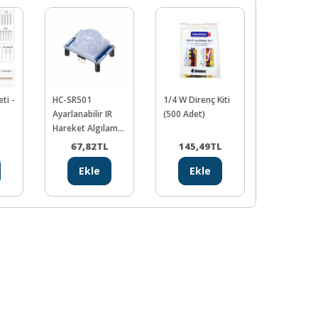
ti -
HC-SR501
1/4 W Direnç Kiti
L298N Volt
Ayarlanabilir IR
(500 Adet)
Regulatörlü
Hareket Algılama
Motor Sür
Sensörü - Pir
Kartı(Kırmı
L
67,82
TL
145,49
TL
106,6
Ekle
Ekle
Ekl