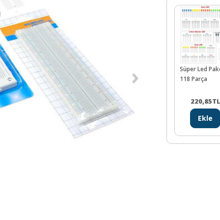
Süper Led Pake
118 Parça
220,85
T
Ekle