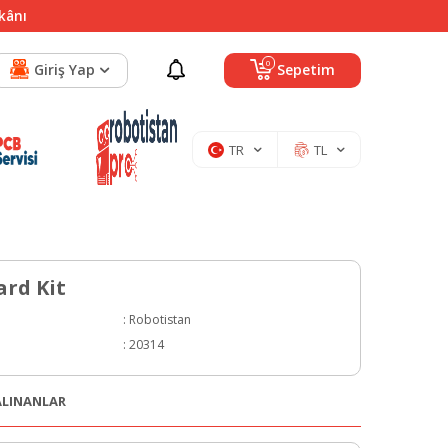
mkânı
0
Giriş Yap
Sepetim
TR
TL
rd Kit
:
Robotistan
:
20314
 ALINANLAR