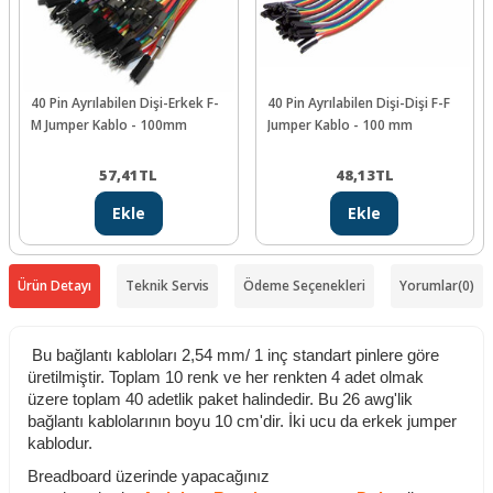
40 Pin Ayrılabilen Dişi-Erkek F-
40 Pin Ayrılabilen Dişi-Dişi F-F
M Jumper Kablo - 100mm
Jumper Kablo - 100 mm
57,41
TL
48,13
TL
Ekle
Ekle
Ürün Detayı
Teknik Servis
Ödeme Seçenekleri
Yorumlar
(0)
Bu bağlantı kabloları 2,54 mm/ 1 inç standart pinlere göre
üretilmiştir. Toplam 10 renk ve her renkten 4 adet olmak
üzere toplam 40 adetlik paket halindedir. Bu 26 awg'lik
bağlantı kablolarının boyu 10 cm'dir. İki ucu da erkek jumper
kablodur.
Breadboard üzerinde yapacağınız