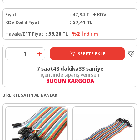
Fiyat
:
47,84
TL + KDV
KDV Dahil Fiyat
:
57,41
TL
Havale/EFT Fiyatı :
56,26
TL
%2
İndirim
SEPETE EKLE
7 saat
48 dakika
32 saniye
içerisinde sipariş verirsen
BUGÜN KARGODA
BİRLİKTE SATIN ALINANLAR