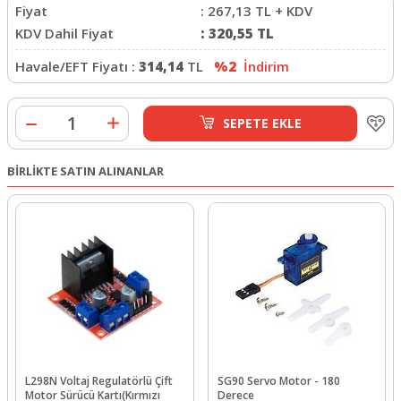
Fiyat
:
267,13
TL + KDV
KDV Dahil Fiyat
:
320,55
TL
Havale/EFT Fiyatı :
314,14
TL
%2
İndirim
SEPETE EKLE
BİRLİKTE SATIN ALINANLAR
L298N Voltaj Regulatörlü Çift
SG90 Servo Motor - 180
Motor Sürücü Kartı(Kırmızı
Derece