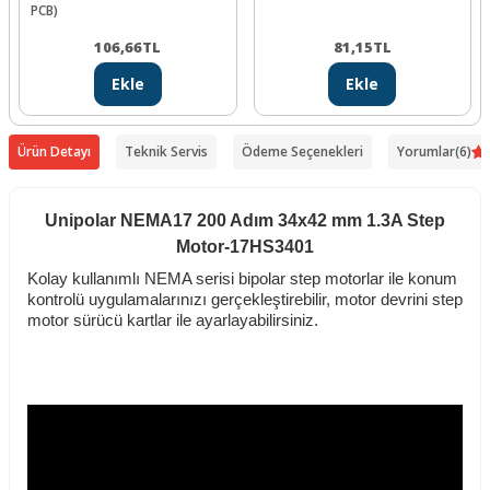
PCB)
106,66
TL
81,15
TL
Ekle
Ekle
Ürün Detayı
Teknik Servis
Ödeme Seçenekleri
Yorumlar
(6)
Unipolar NEMA17 200 Adım 34x42 mm 1.3A Step
Motor-17HS3401
Kolay kullanımlı NEMA serisi bipolar step motorlar ile konum
kontrolü uygulamalarınızı gerçekleştirebilir, motor devrini step
motor sürücü kartlar ile ayarlayabilirsiniz.