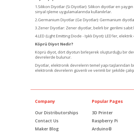
1.Silikon Diyotlar (Si Diyotlar): Silikon diyotlar en yay
sinyal işleme uygulamalarında kullanılırlar.
2.Germanium Diyotlar (Ge Diyotlar): Germanium diyotlar
3.Zener Diyotlar: Zener diyotlar, belirli bir gerilimi sab
4.LED (Light Emitting Diode - Işıklı Diyot): LED'ler, elekt
Köprü Diyot Nedir?
Köprü diyot, dört diyotun birleşerek oluşturduğu bir de
devrelerde bulunur.
Diyotlar, elektronik devrelerin temel yapı taşlarından biri
elektronik devrelerin güvenli ve verimli bir şekilde çalı
Company
Popular Pages
Our Distributorships
3D Printer
Contact Us
Raspberry Pi
Maker Blog
Arduino®