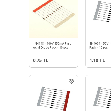
1N4148 - 100V 450mA Fast
1N4001 - 50V 1
Axial Diode Pack - 10 pcs
Pack - 10 pcs
0.75
TL
1.10
TL