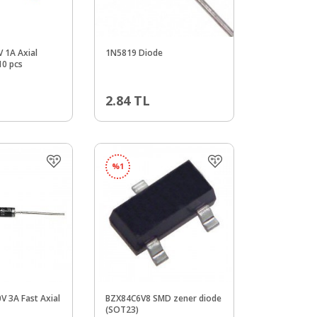
 1A Axial
1N5819 Diode
10 pcs
2.84
TL
%
1
V 3A Fast Axial
BZX84C6V8 SMD zener diode
(SOT23)