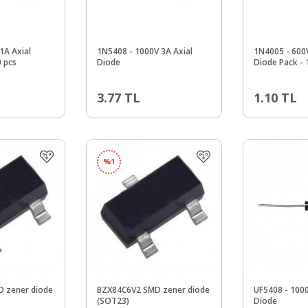
1A Axial
1N5408 - 1000V 3A Axial
1N4005 - 600V
0 pcs
Diode
Diode Pack - 
3.77
TL
1.10
TL
%
1
 zener diode
BZX84C6V2 SMD zener diode
UF5408 - 1000
(SOT23)
Diode