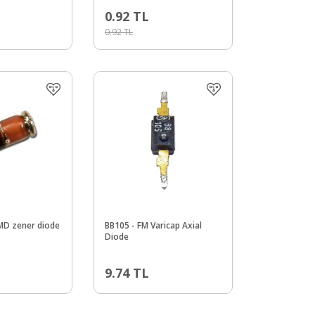
0.92
TL
0.92
TL
D zener diode
BB105 - FM Varicap Axial
Diode
9.74
TL