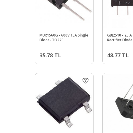
MUR1560G - 600V 15A Single
GBJ2510 - 25 A
Diode- TO220
Rectifier Diode
35.78
TL
48.77
TL