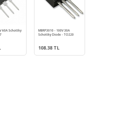
V 60A Schottky
MBRP3010 - 100V 30A
7
Schottky Diode - TO220
L
108.38
TL