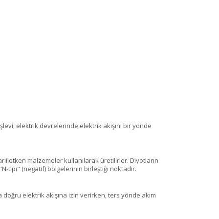
levi, elektrik devrelerinde elektrik akışını bir yönde
rıiletken malzemeler kullanılarak üretilirler. Diyotların
N-tipi" (negatif) bölgelerinin birleştiği noktadır.
ına doğru elektrik akışına izin verirken, ters yönde akım