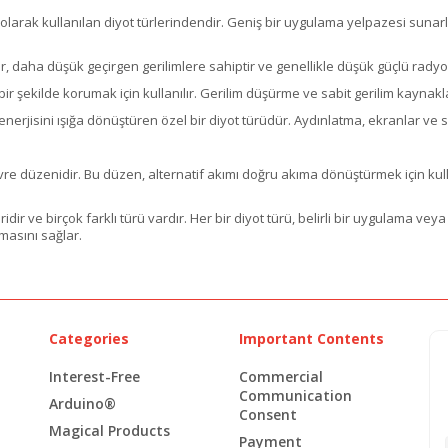
gın olarak kullanılan diyot türlerindendir. Geniş bir uygulama yelpazesi suna
, daha düşük geçirgen gerilimlere sahiptir ve genellikle düşük güçlü rady
it bir şekilde korumak için kullanılır. Gerilim düşürme ve sabit gerilim kayna
rik enerjisini ışığa dönüştüren özel bir diyot türüdür. Aydınlatma, ekranlar ve 
vre düzenidir. Bu düzen, alternatif akımı doğru akıma dönüştürmek için kulla
dir ve birçok farklı türü vardır. Her bir diyot türü, belirli bir uygulama veya 
şmasını sağlar.
Categories
Important Contents
Interest-Free
Commercial
Communication
Arduino®
Consent
Magical Products
Payment