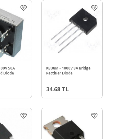
000V 50A
KBU8M - 1000V 8A Bridge
ld Diode
Rectifier Diode
34.68
TL