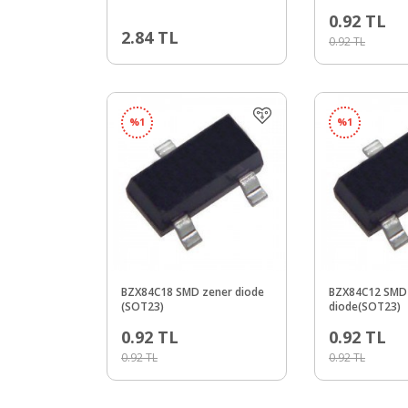
0.92
TL
2.84
TL
0.92
TL
%
1
%
1
BZX84C18 SMD zener diode
BZX84C12 SMD
(SOT23)
diode(SOT23)
0.92
TL
0.92
TL
0.92
TL
0.92
TL