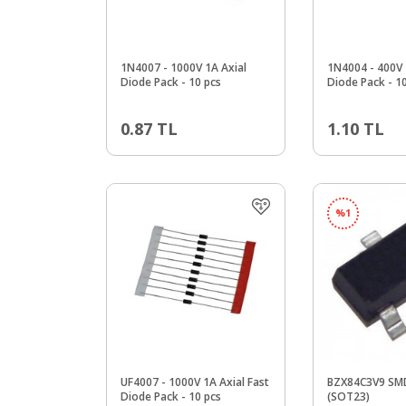
1N4007 - 1000V 1A Axial
1N4004 - 400V 
Diode Pack - 10 pcs
Diode Pack - 1
0.87
TL
1.10
TL
%
1
UF4007 - 1000V 1A Axial Fast
BZX84C3V9 SMD
Diode Pack - 10 pcs
(SOT23)