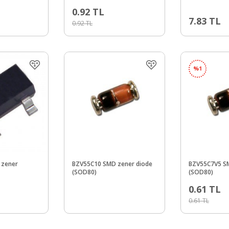
0.92
TL
7.83
TL
0.92
TL
%
1
 zener
BZV55C10 SMD zener diode
BZV55C7V5 SM
(SOD80)
(SOD80)
0.61
TL
0.61
TL