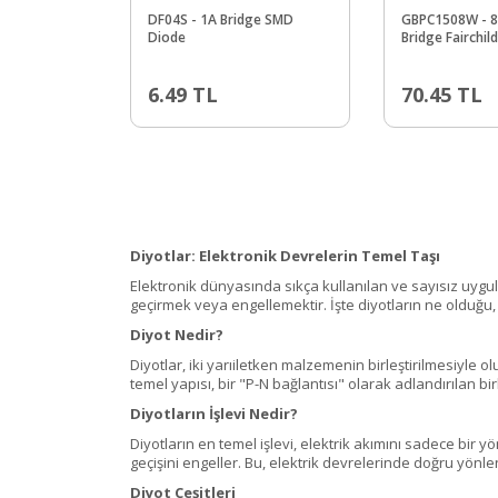
DF04S - 1A Bridge SMD
GBPC1508W - 8
Diode
Bridge Fairchil
6.49
TL
70.45
TL
Diyotlar: Elektronik Devrelerin Temel Taşı
Elektronik dünyasında sıkça kullanılan ve sayısız uygulam
geçirmek veya engellemektir. İşte diyotların ne olduğu, 
Diyot Nedir?
Diyotlar, iki yarıiletken malzemenin birleştirilmesiyle o
temel yapısı, bir "P-N bağlantısı" olarak adlandırılan birle
Diyotların İşlevi Nedir?
Diyotların en temel işlevi, elektrik akımını sadece bir yö
geçişini engeller. Bu, elektrik devrelerinde doğru yönl
Diyot Çeşitleri