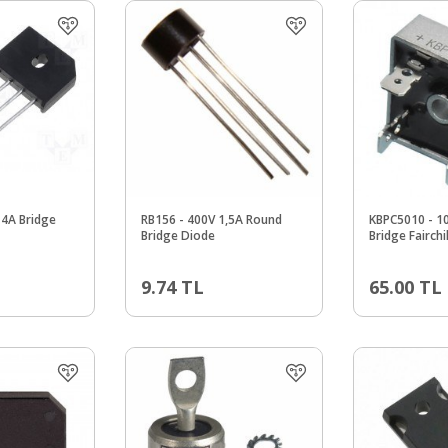
 4A Bridge
RB156 - 400V 1,5A Round
KBPC5010 - 1
Bridge Diode
Bridge Fairchi
9.74
TL
65.00
TL