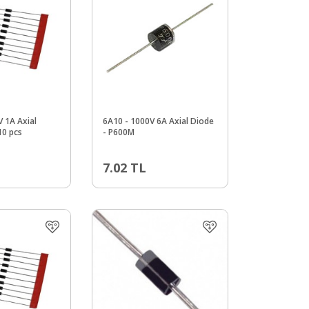
 1A Axial
6A10 - 1000V 6A Axial Diode
10 pcs
- P600M
7.02
TL