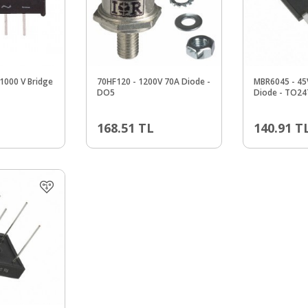
 1000 V Bridge
70HF120 - 1200V 70A Diode -
MBR6045 - 45
DO5
Diode - TO24
168.51
TL
140.91
T