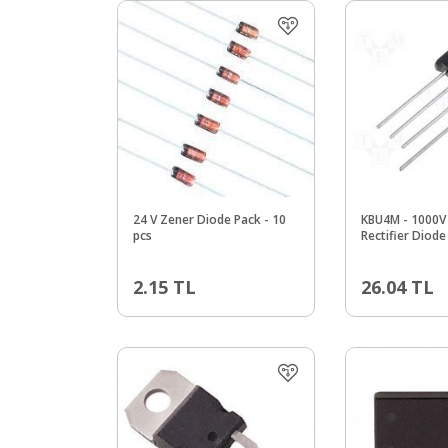
24 V Zener Diode Pack - 10
KBU4M - 1000V
pcs
Rectifier Diode
2.15
TL
26.04
TL