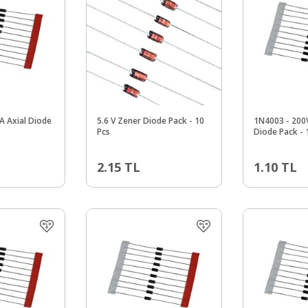
A Axial Diode
5.6 V Zener Diode Pack - 10
1N4003 - 200V
Pcs
Diode Pack - 
2.15
TL
1.10
TL