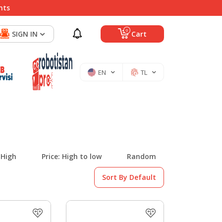
nts
0
SIGN IN
Cart
EN
TL
 High
Price: High to low
Random
Sort By Default