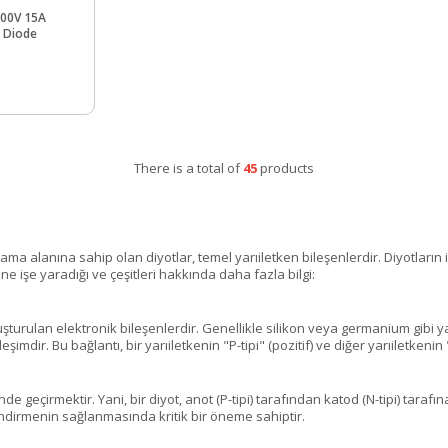
00V 15A
d Diode
There is a total of
45
products
a alanına sahip olan diyotlar, temel yarıiletken bileşenlerdir. Diyotların iş
ne işe yaradığı ve çeşitleri hakkında daha fazla bilgi:
luşturulan elektronik bileşenlerdir. Genellikle silikon veya germanium gibi ya
şimdir. Bu bağlantı, bir yarıiletkenin "P-tipi" (pozitif) ve diğer yarıiletkenin "
nde geçirmektir. Yani, bir diyot, anot (P-tipi) tarafından katod (N-tipi) taraf
endirmenin sağlanmasında kritik bir öneme sahiptir.