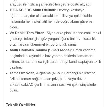
arayüzü ile hızlıca şarj edilebilen çevre dostu altyapı.
100A AC / DC Akım Ölçümü:
Devreyi kesintiye
uğratmadan, dar alanlardaki tek telli veya çoklu kablo
hatlarında hem alternatif hem de doğru akımı güvenle
ölçer.
VA Renkli Ters Ekran:
Siyah arka plan üzerine canlı renkli
gösterge teknolojisi, göz yorgunluğunu önler ve karanlık
ortamlarda mükemmel bir görünürlük sunar.
Akıllı Otomatik Tanıma (Smart Mode):
Hatalı kademe
seçiminden kaynaklı cihaz yanma risklerini tamamen
bitiren, temas anında ilgili parametreyi kendi saptayan akıllı
yazılım.
Temassız Voltaj Algılama (NCV):
Herhangi bir iletkene
fiziksel temas sağlamadan priz, pano veya duvar
arkasındaki AC gerilim hatlarını sesli ve ışıklı sinyallerle
bulur.
Teknik Özellikler: