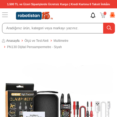
1.500 TL ve Üzeri Siparişlerde Ücretsiz Kargo | Kredi Kartına 6 Taksit İmkânı
0
Anasayfa
Ölçü ve Test Aleti
Multimetre
PN130 Dijital Pensampermetre - Siyah