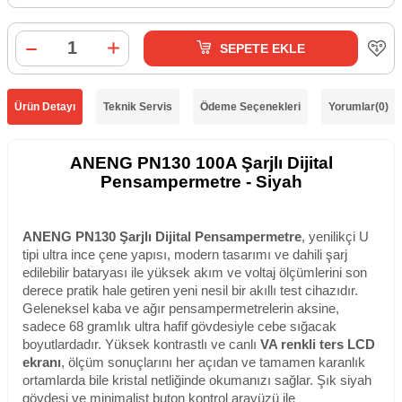
SEPETE EKLE
Ürün Detayı
Teknik Servis
Ödeme Seçenekleri
Yorumlar
(0)
ANENG PN130 100A Şarjlı Dijital
Pensampermetre - Siyah
ANENG PN130 Şarjlı Dijital Pensampermetre
, yenilikçi U
tipi ultra ince çene yapısı, modern tasarımı ve dahili şarj
edilebilir bataryası ile yüksek akım ve voltaj ölçümlerini son
derece pratik hale getiren yeni nesil bir akıllı test cihazıdır.
Geleneksel kaba ve ağır pensampermetrelerin aksine,
sadece 68 gramlık ultra hafif gövdesiyle cebe sığacak
boyutlardadır. Yüksek kontrastlı ve canlı
VA renkli ters LCD
ekranı
, ölçüm sonuçlarını her açıdan ve tamamen karanlık
ortamlarda bile kristal netliğinde okumanızı sağlar. Şık siyah
gövdesi ve minimalist buton kontrol arayüzü ile