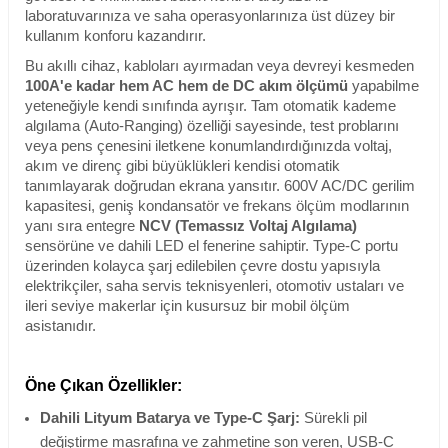
laboratuvarınıza ve saha operasyonlarınıza üst düzey bir
kullanım konforu kazandırır.
Bu akıllı cihaz, kabloları ayırmadan veya devreyi kesmeden
100A'e kadar hem AC hem de DC akım ölçümü
yapabilme
yeteneğiyle kendi sınıfında ayrışır. Tam otomatik kademe
algılama (Auto-Ranging) özelliği sayesinde, test problarını
veya pens çenesini iletkene konumlandırdığınızda voltaj,
akım ve direnç gibi büyüklükleri kendisi otomatik
tanımlayarak doğrudan ekrana yansıtır. 600V AC/DC gerilim
kapasitesi, geniş kondansatör ve frekans ölçüm modlarının
yanı sıra entegre
NCV (Temassız Voltaj Algılama)
sensörüne ve dahili LED el fenerine sahiptir. Type-C portu
üzerinden kolayca şarj edilebilen çevre dostu yapısıyla
elektrikçiler, saha servis teknisyenleri, otomotiv ustaları ve
ileri seviye makerlar için kusursuz bir mobil ölçüm
asistanıdır.
Öne Çıkan Özellikler:
Dahili Lityum Batarya ve Type-C Şarj:
Sürekli pil
değiştirme masrafına ve zahmetine son veren, USB-C