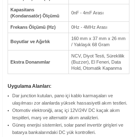
Kapasitans
0nF - 4mF Arası
(Kondansatör) Ölçümü
Frekans Ölçümü (Hz)
0Hz - 4MHz Arası
160 mm x 37 mm x 26 mm
Boyutlar ve Ağırlık
/ Yaklaşık 68 Gram
NCV, Diyot Testi, Süreklilik
Ekstra Donanımlar
(Buzzer), El Feneri, Data
Hold, Otomatik Kapanma
Uygulama Alanları:
Dar junction kutuları, pano içi kablo karmaşaları ve
ulaşılması zor alanlarda yüksek hassasiyetli akım testleri.
Otomotiv elektroniği, araç içi 12V/24V DC kaçak akım
tespitleri, marş ve alternatör akım analizleri.
Güneş enerjisi sistemleri, solar panel invertör girişleri ve
batarya bankalarındaki DC yük kontrolleri.