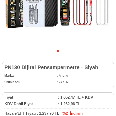
PN130 Dijital Pensampermetre - Siyah
Marka
:
Aneng
Ürün Kodu
:
24716
Fiyat
:
1.052,47
TL + KDV
KDV Dahil Fiyat
:
1.262,96
TL
Havale/EFT Fiyatı :
1.237,70
TL
%2
İndirim