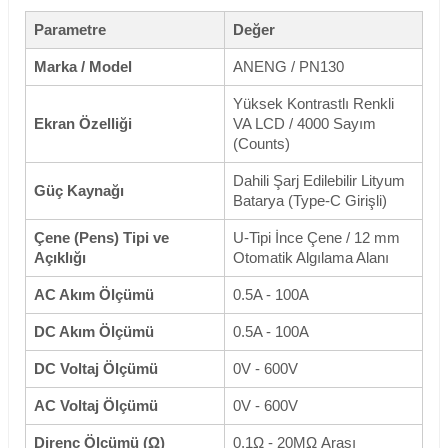
Parametre
Değer
Marka / Model
ANENG / PN130
Yüksek Kontrastlı Renkli
Ekran Özelliği
VA LCD / 4000 Sayım
(Counts)
Dahili Şarj Edilebilir Lityum
Güç Kaynağı
Batarya (Type-C Girişli)
Çene (Pens) Tipi ve
U-Tipi İnce Çene / 12 mm
Açıklığı
Otomatik Algılama Alanı
AC Akım Ölçümü
0.5A - 100A
DC Akım Ölçümü
0.5A - 100A
DC Voltaj Ölçümü
0V - 600V
AC Voltaj Ölçümü
0V - 600V
Direnç Ölçümü (Ω)
0.1Ω - 20MΩ Arası