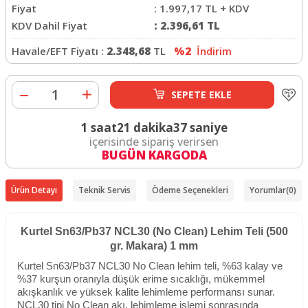
Fiyat
:
1.997,17
TL + KDV
KDV Dahil Fiyat
:
2.396,61
TL
Havale/EFT Fiyatı :
2.348,68
TL
%2
İndirim
SEPETE EKLE
1 saat
21 dakika
37 saniye
içerisinde sipariş verirsen
BUGÜN KARGODA
Ürün Detayı
Teknik Servis
Ödeme Seçenekleri
Yorumlar
(0)
Kurtel Sn63/Pb37 NCL30 (No Clean) Lehim Teli (500
gr. Makara) 1 mm
Kurtel Sn63/Pb37 NCL30 No Clean lehim teli, %63 kalay ve
%37 kurşun oranıyla düşük erime sıcaklığı, mükemmel
akışkanlık ve yüksek kalite lehimleme performansı sunar.
NCL30 tipi No Clean akı, lehimleme işlemi sonrasında