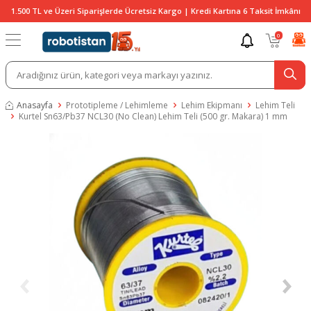
1.500 TL ve Üzeri Siparişlerde Ücretsiz Kargo | Kredi Kartına 6 Taksit İmkânı
0
Anasayfa
Prototipleme / Lehimleme
Lehim Ekipmanı
Lehim Teli
Kurtel Sn63/Pb37 NCL30 (No Clean) Lehim Teli (500 gr. Makara) 1 mm