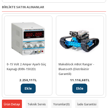
BİRLİKTE SATIN ALINANLAR
0-15 Volt 2 Amper Ayarlı Güç
Makeblock mBot Ranger -
Kaynağı (RXN-1502D)
Bluetooth (Distribütör
Garantili)
2.250,11
TL
11.116,68
TL
Ekle
Ekle
Ürün Detayı
Teknik Servis
Yorumlar
(0)
İade Garantisi