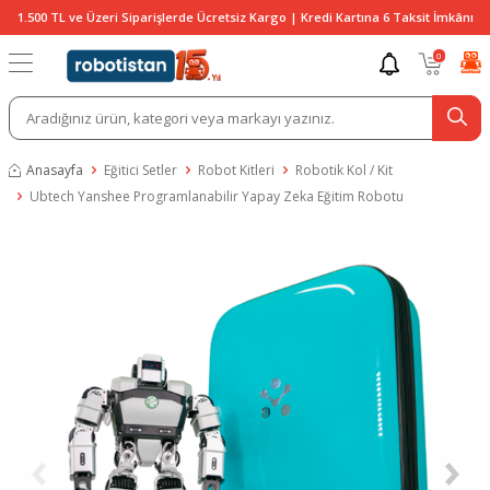
1.500 TL ve Üzeri Siparişlerde Ücretsiz Kargo | Kredi Kartına 6 Taksit İmkânı
0
Anasayfa
Eğitici Setler
Robot Kitleri
Robotik Kol / Kit
Ubtech Yanshee Programlanabilir Yapay Zeka Eğitim Robotu