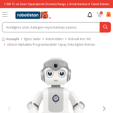
1.500 TL ve Üzeri Siparişlerde Ücretsiz Kargo | Kredi Kartına 6 Taksit İmkânı
0
Anasayfa
Eğitici Setler
Robot Kitleri
Robotik Kol / Kit
Ubtech AlphaMini Programlanabilir Yapay Zeka Eğitim Robotu