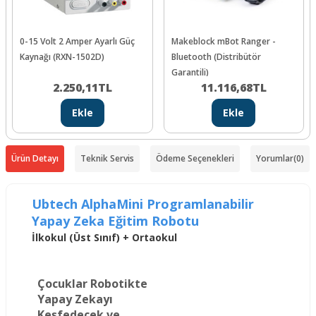
0-15 Volt 2 Amper Ayarlı Güç
Makeblock mBot Ranger -
Kaynağı (RXN-1502D)
Bluetooth (Distribütör
Garantili)
2.250,11
TL
11.116,68
TL
Ekle
Ekle
Ürün Detayı
Teknik Servis
Ödeme Seçenekleri
Yorumlar
(0)
Ubtech AlphaMini Programlanabilir
Yapay Zeka Eğitim Robotu
İlkokul (Üst Sınıf) + Ortaokul
Çocuklar Robotikte
Yapay Zekayı
Keşfedecek ve