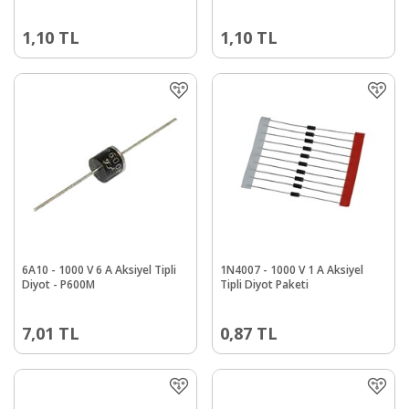
1,10
TL
1,10
TL
6A10 - 1000 V 6 A Aksiyel Tipli
1N4007 - 1000 V 1 A Aksiyel
Diyot - P600M
Tipli Diyot Paketi
7,01
TL
0,87
TL