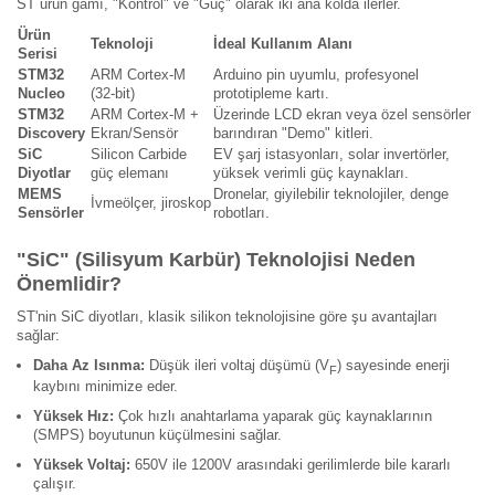
ST ürün gamı, "Kontrol" ve "Güç" olarak iki ana kolda ilerler.
Ürün
Teknoloji
İdeal Kullanım Alanı
Serisi
STM32
ARM Cortex-M
Arduino pin uyumlu, profesyonel
Nucleo
(32-bit)
prototipleme kartı.
STM32
ARM Cortex-M +
Üzerinde LCD ekran veya özel sensörler
Discovery
Ekran/Sensör
barındıran "Demo" kitleri.
SiC
Silicon Carbide
EV şarj istasyonları, solar invertörler,
Diyotlar
güç elemanı
yüksek verimli güç kaynakları.
MEMS
Dronelar, giyilebilir teknolojiler, denge
İvmeölçer, jiroskop
Sensörler
robotları.
"SiC" (Silisyum Karbür) Teknolojisi Neden
Önemlidir?
ST'nin SiC diyotları, klasik silikon teknolojisine göre şu avantajları
sağlar:
Daha Az Isınma:
Düşük ileri voltaj düşümü (V
) sayesinde enerji
F
kaybını minimize eder.
Yüksek Hız:
Çok hızlı anahtarlama yaparak güç kaynaklarının
(SMPS) boyutunun küçülmesini sağlar.
Yüksek Voltaj:
650V ile 1200V arasındaki gerilimlerde bile kararlı
çalışır.