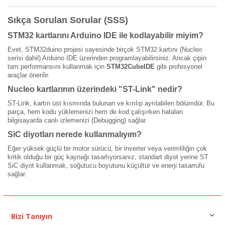
Sıkça Sorulan Sorular (SSS)
STM32 kartlarını Arduino IDE ile kodlayabilir miyim?
Evet, STM32duino projesi sayesinde birçok STM32 kartını (Nucleo
serisi dahil) Arduino IDE üzerinden programlayabilirsiniz. Ancak çipin
tam performansını kullanmak için
STM32CubeIDE
gibi profesyonel
araçlar önerilir.
Nucleo kartlarının üzerindeki "ST-Link" nedir?
ST-Link, kartın üst kısmında bulunan ve kırılıp ayrılabilen bölümdür. Bu
parça, hem kodu yüklemenizi hem de kod çalışırken hataları
bilgisayarda canlı izlemenizi (Debugging) sağlar.
SiC diyotları nerede kullanmalıyım?
Eğer yüksek güçlü bir motor sürücü, bir inverter veya verimliliğin çok
kritik olduğu bir güç kaynağı tasarlıyorsanız, standart diyot yerine ST
SiC diyot kullanmak, soğutucu boyutunu küçültür ve enerji tasarrufu
sağlar.
Bizi Tanıyın