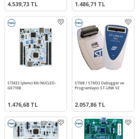
4.539,73
TL
1.486,71
TL
Yeni
Yeni
STM32 İşlemci Kiti NUCLEO-
STM8 / STM32 Debugger ve
G071RB
Programlayıcı ST-LINK V2
1.476,68
TL
2.057,86
TL
Yeni
Yeni