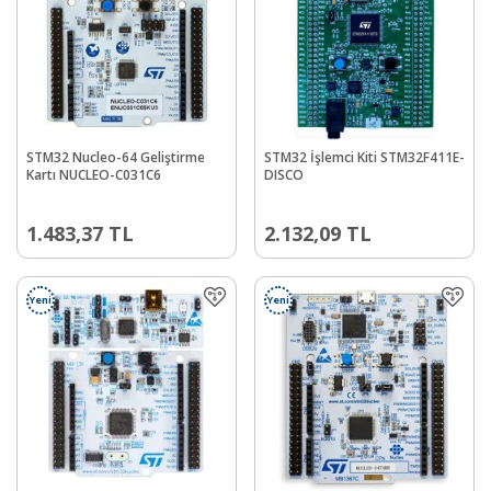
STM32 Nucleo-64 Geliştirme
STM32 İşlemci Kiti STM32F411E-
Kartı NUCLEO-C031C6
DISCO
1.483,37
TL
2.132,09
TL
Yeni
Yeni