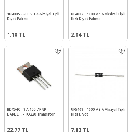
1N4005 - 600 V 1 A Aksiyel Tipli
UF4007 - 1000 V 1 A Aksiyel Tipli
Diyot Paketi
Hızlı Diyot Paketi
1,10
TL
2,84
TL
BDX54C - 8 A 100 V PNP
UF5408 - 1000 V 3 A Aksiyel Tipli
DARL.Dİ. - TO220 Transistör
Hızlı Diyot
22,77
TL
7,82
TL