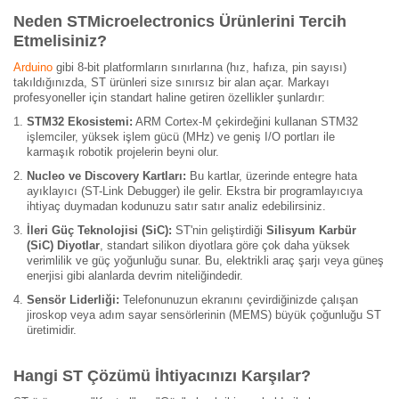
Neden STMicroelectronics Ürünlerini Tercih
Etmelisiniz?
Arduino
gibi 8-bit platformların sınırlarına (hız, hafıza, pin sayısı)
takıldığınızda, ST ürünleri size sınırsız bir alan açar. Markayı
profesyoneller için standart haline getiren özellikler şunlardır:
STM32 Ekosistemi:
ARM Cortex-M çekirdeğini kullanan STM32
işlemciler, yüksek işlem gücü (MHz) ve geniş I/O portları ile
karmaşık robotik projelerin beyni olur.
Nucleo ve Discovery Kartları:
Bu kartlar, üzerinde entegre hata
ayıklayıcı (ST-Link Debugger) ile gelir. Ekstra bir programlayıcıya
ihtiyaç duymadan kodunuzu satır satır analiz edebilirsiniz.
İleri Güç Teknolojisi (SiC):
ST'nin geliştirdiği
Silisyum Karbür
(SiC) Diyotlar
, standart silikon diyotlara göre çok daha yüksek
verimlilik ve güç yoğunluğu sunar. Bu, elektrikli araç şarjı veya güneş
enerjisi gibi alanlarda devrim niteliğindedir.
Sensör Liderliği:
Telefonunuzun ekranını çevirdiğinizde çalışan
jiroskop veya adım sayar sensörlerinin (MEMS) büyük çoğunluğu ST
üretimidir.
Hangi ST Çözümü İhtiyacınızı Karşılar?