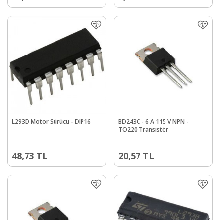
L293D Motor Sürücü - DIP16
BD243C - 6 A 115 V NPN -
TO220 Transistör
48,73
TL
20,57
TL