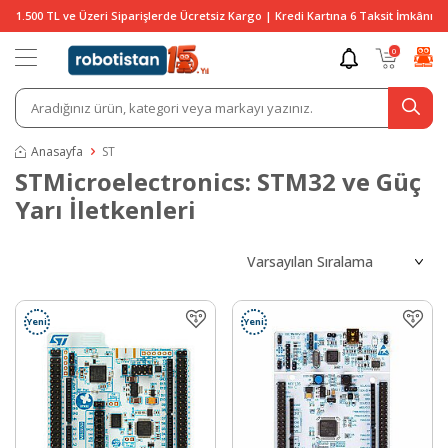
1.500 TL ve Üzeri Siparişlerde Ücretsiz Kargo | Kredi Kartına 6 Taksit İmkânı
0
Anasayfa
ST
STMicroelectronics: STM32 ve Güç
Yarı İletkenleri
Yeni
Yeni