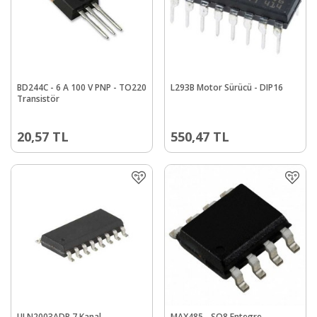
BD244C - 6 A 100 V PNP - TO220
L293B Motor Sürücü - DIP16
Transistör
20,57
TL
550,47
TL
ULN2003ADR 7 Kanal
MAX485 - SO8 Entegre