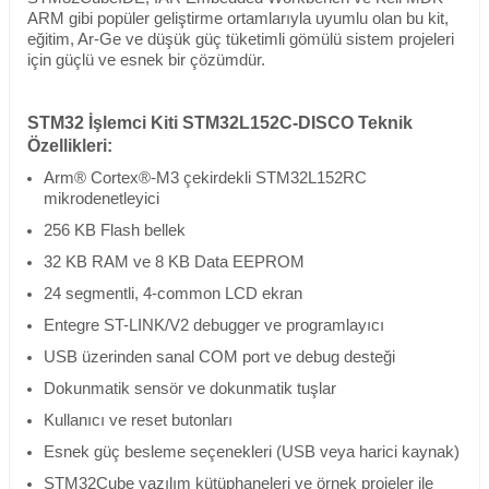
ARM gibi popüler geliştirme ortamlarıyla uyumlu olan bu kit,
eğitim, Ar-Ge ve düşük güç tüketimli gömülü sistem projeleri
için güçlü ve esnek bir çözümdür.
STM32 İşlemci Kiti STM32L152C-DISCO Teknik
Özellikleri:
Arm® Cortex®-M3 çekirdekli STM32L152RC
mikrodenetleyici
256 KB Flash bellek
32 KB RAM ve 8 KB Data EEPROM
24 segmentli, 4-common LCD ekran
Entegre ST-LINK/V2 debugger ve programlayıcı
USB üzerinden sanal COM port ve debug desteği
Dokunmatik sensör ve dokunmatik tuşlar
Kullanıcı ve reset butonları
Esnek güç besleme seçenekleri (USB veya harici kaynak)
STM32Cube yazılım kütüphaneleri ve örnek projeler ile