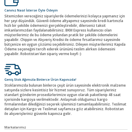
Canınız Nasıl İsterse Öyle Ödeyin
Sitemizden vereceğiniz siparişlerde ödemelerinizi kolayca yapmanız için
her şeyi düşündük. Güvenli ödeme altyapımız sayesinde kredi kartınızla
hızlı bir şekilde ödemenizi gerçekleştirebilir, dilerseniz taksit
imkanlarımızdan faydalanabilirsiniz. BKM Express kullanıcısı olan
müşterilerimiz de bu ödeme yolundan pratik bir şekilde ödemelerini
yapabilir. Chippin ve Alışveriş Kredisi ile ödeme fırsatlarımız sayesinde
bütçenize en uygun çözümü seçebilirsiniz. Dileyen müşterilerimiz Kapıda
Ödeme seçeneğini tercih ederek ürününü teslim alırken ödemesini
yapabilir. Robotistan'dan sipariş verme keyfi :)
Geniş Stok Ağımızla Binlerce Ürün Kapınızda!
Stoklarımızda bulunan binlerce çeşit ürün sayesinde elektronik malzeme
satışında sizlere kesintisiz bir hizmet sunuyoruz. Tüm siparişleriniz
standart gönderim prosedürlerimize uygun olarak paketlenip 48 saat
içerisinde kargoya verilmektedir. Anlaşmalı olduğumuz kargo
firmalarından dilediğinizi seçerek işleminizi tamamlayabilirsiniz. Teslimat
detayları için Kargo ve Teslimat sayfamıza göz atabilirsiniz. Robotistan
ile alışverişleriniz güvenle kapınıza gelir.
Markalarımız