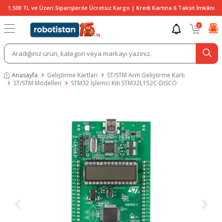
1.500 TL ve Üzeri Siparişlerde Ücretsiz Kargo | Kredi Kartına 6 Taksit İmkânı
0
Anasayfa
Geliştirme Kartları
ST/STM Arm Geliştirme Kartı
ST/STM Modelleri
STM32 İşlemci Kiti STM32L152C-DISCO