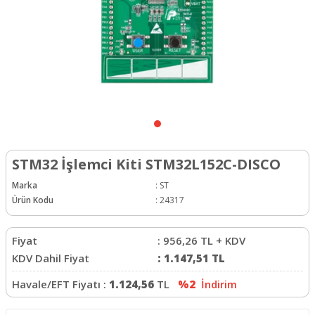
STM32 İşlemci Kiti STM32L152C-DISCO
Marka
:
ST
Ürün Kodu
:
24317
Fiyat
:
956,26
TL + KDV
KDV Dahil Fiyat
:
1.147,51
TL
Havale/EFT Fiyatı :
1.124,56
TL
%2
İndirim