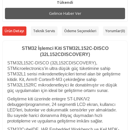
Tükendi
Gelince Haber Ver
Ürün Detayı
Teknik Servis
Ödeme Seçenekleri
Yorumlar
(0)
STM32 İşlemci Kiti STM32L152C-DISCO
(32L152CDISCOVERY)
STM32L152C-DISCO (32L152CDISCOVERY),
STMicroelectronics’in ultra düşük güç tüketimine sahip
STM32L1 serisi mikrodenetleyicileri temel alan bir geliştirme
kitidir. Kit, Arm® Cortex®-M3 çekirdeğine sahip
STM32L152RC mikrodenetleyici ile donatılmıştır ve düşük
güç uygulamaları için ideal bir geliştirme ortamı sunar.
Geliştirme kiti üzerinde entegre ST-LINK/V2
debugger/programmer, 24 segmentli LCD ekran, kullanıcı
LED’leri, butonlar ve dokunmatik sensörler yer almaktadır.
Bu sayede harici donanıma ihtiyaç duymadan hızlı
prototipleme ve uygulama geliştirme imkânı sağlar.
STM32CubeIDE, IAR Embedded Workbench ve Keil MDK-