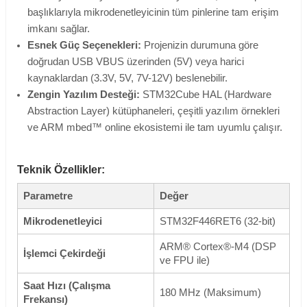
başlıklarıyla mikrodenetleyicinin tüm pinlerine tam erişim
imkanı sağlar.
Esnek Güç Seçenekleri:
Projenizin durumuna göre
doğrudan USB VBUS üzerinden (5V) veya harici
kaynaklardan (3.3V, 5V, 7V-12V) beslenebilir.
Zengin Yazılım Desteği:
STM32Cube HAL (Hardware
Abstraction Layer) kütüphaneleri, çeşitli yazılım örnekleri
ve ARM mbed™ online ekosistemi ile tam uyumlu çalışır.
Teknik Özellikler:
Parametre
Değer
Mikrodenetleyici
STM32F446RET6 (32-bit)
ARM® Cortex®-M4 (DSP
İşlemci Çekirdeği
ve FPU ile)
Saat Hızı (Çalışma
180 MHz (Maksimum)
Frekansı)