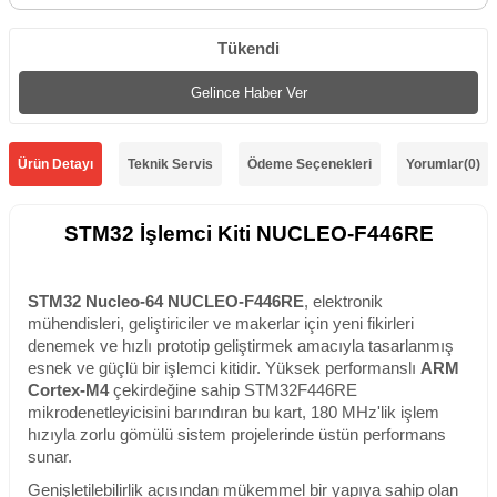
Tükendi
Gelince Haber Ver
Ürün Detayı
Teknik Servis
Ödeme Seçenekleri
Yorumlar
(0)
STM32 İşlemci Kiti NUCLEO-F446RE
STM32 Nucleo-64 NUCLEO-F446RE
, elektronik
mühendisleri, geliştiriciler ve makerlar için yeni fikirleri
denemek ve hızlı prototip geliştirmek amacıyla tasarlanmış
esnek ve güçlü bir işlemci kitidir. Yüksek performanslı
ARM
Cortex-M4
çekirdeğine sahip STM32F446RE
mikrodenetleyicisini barındıran bu kart, 180 MHz'lik işlem
hızıyla zorlu gömülü sistem projelerinde üstün performans
sunar.
Genişletilebilirlik açısından mükemmel bir yapıya sahip olan