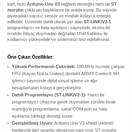
kart, hem
Arduino Uno V3
bağlantı desteğini hem de
ST
morpho
çoklu pin başlıklarını bir arada sunar. Bu sayede
piyasadaki sayısız sensör ve modüle kolayca entegre
edilebilir. Üzerinde dahili olarak yer alan
ST-LINK/V2-1
programlayıcı ve hata ayıklayıcı sayesinde, ekstra bir
modüle ihtiyaç duymadan doğrudan USB kablosu ile
kodlarınızı yükleyebilir ve sisteminizi test edebilirsiniz.
Öne Çıkan Özellikler:
Yüksek Performanslı Çekirdek:
180 MHz hızında çalışan
FPU (Kayan Nokta Ünitesi) destekli ARM® Cortex®-M4
işlemci sayesinde dijital sinyal işleme ve ağır
hesaplamaları kolayca gerçekleştirir.
Dahili Programlayıcı (ST-LINK/V2-1):
Harici bir
programlayıcı cihazına gerek duymadan sürükle-bırak
mantığıyla programlama, sanal COM port ve hata
ayıklama (debug) desteği sunar.
Genişletilmiş Uyum:
Arduino Uno V3 shield (eklenti)
kartlarıyla tam uyumlu olmasının yanı sıra, ST morpho