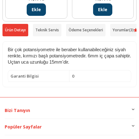
Ekle
Ekle
Ürün Detayı
Teknik Servis
Ödeme Seçenekleri
Yorumlar
(3)
Bir çok potansiyometre ile beraber kullanabileceğiniz siyah
renkte, kırmızı başlı potansiyometredir. 6mm iç çapa sahiptir.
Uçtan uca uzunluğu 15mm'dir.
Garanti Bilgisi
0
Bizi Tanıyın
Popüler Sayfalar