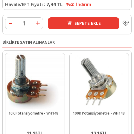
Havale/EFT Fiyatı :
7,44
TL
%2
İndirim
SEPETE EKLE
BİRLİKTE SATIN ALINANLAR
10K Potansiyometre - WH148
100K Potansiyometre - WH148
11,95
TL
13,16
TL