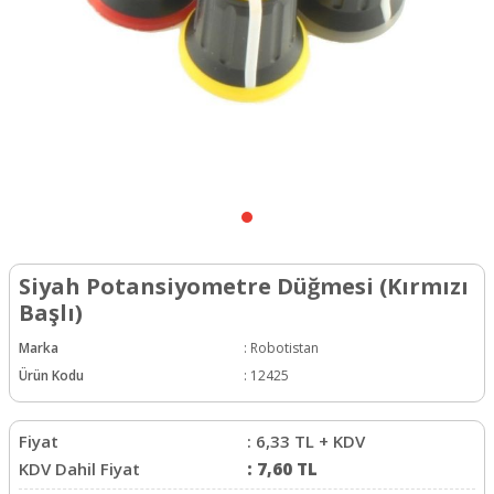
Siyah Potansiyometre Düğmesi (Kırmızı
Başlı)
Marka
:
Robotistan
Ürün Kodu
:
12425
Fiyat
:
6,33
TL + KDV
KDV Dahil Fiyat
:
7,60
TL