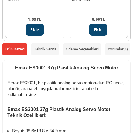
1,03
TL
0,96
TL
Ekle
Ekle
Ürün Detayı
Teknik Servis
Ödeme Seçenekleri
Yorumlar
(0)
Emax ES3001 37g Plastik Analog Servo Motor
Emax ES3001, bir plastik analog servo motorudur. RC uçak,
planör, araba vb. uygulamalarınız için rahatlıkla
kullanabilirsiniz.
Emax ES3001 37g Plastik Analog Servo Motor
Teknik Özellikleri:
Boyut: 38.6x18.8 x 34.9 mm