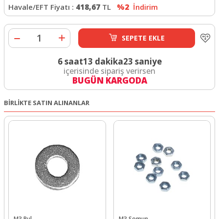
Havale/EFT Fiyatı :
418,67
TL
%2
İndirim
SEPETE EKLE
6 saat
13 dakika
22 saniye
içerisinde sipariş verirsen
BUGÜN KARGODA
BİRLİKTE SATIN ALINANLAR
M3 Pul
M3 Somun