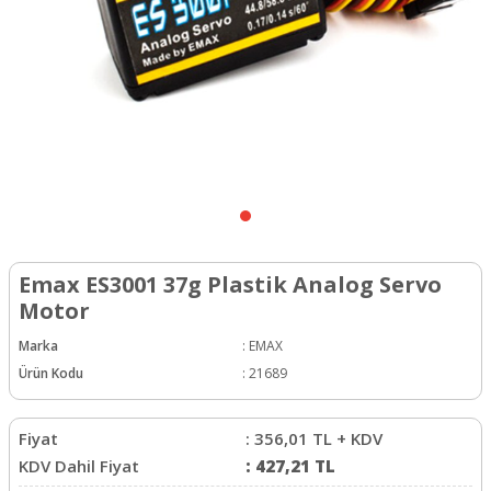
Emax ES3001 37g Plastik Analog Servo
Motor
Marka
:
EMAX
Ürün Kodu
:
21689
Fiyat
:
356,01
TL + KDV
KDV Dahil Fiyat
:
427,21
TL