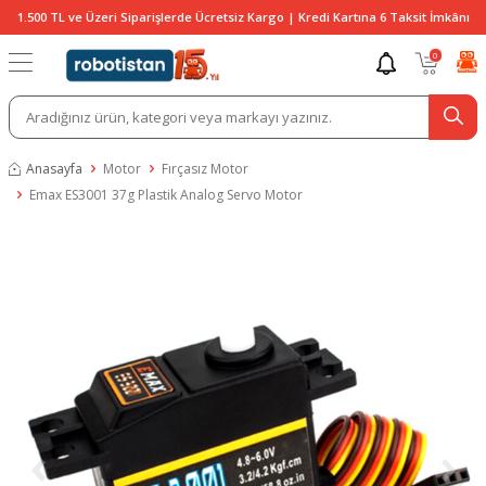
1.500 TL ve Üzeri Siparişlerde Ücretsiz Kargo | Kredi Kartına 6 Taksit İmkânı
0
Anasayfa
Motor
Fırçasız Motor
Emax ES3001 37g Plastik Analog Servo Motor